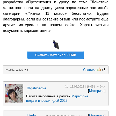
разработку «Презентация к уроку по теме "Действие
магнитного поля на движущиеся заряженные частицы"»
категории «Физика 11 класс» бесплатно. Будем
благодарны, если вы оставите отзыв или посмотрите еще
другие материалы на нашем сайте. Характеристики
документа: «презентация».
Скачать материал 2.6Mb
Спасибо
+3
1852
320
3
#1 | 19.08.2022 | 16:05 |
0
OlgaNosova
[
Материал
]
Работа выполнена в рамках
Марафона
педагогических идей 2022
Linda
[
Материал
]