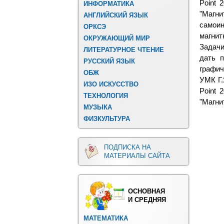
Point 
ИНФОРМАТИКА
"Магни
АНГЛИЙСКИЙ ЯЗЫК
самоин
ОРКСЭ
магнит
ОКРУЖАЮЩИЙ МИР
Задачи
ЛИТЕРАТУРНОЕ ЧТЕНИЕ
дать п
РУССКИЙ ЯЗЫК
графич
ОБЖ
УМК Г.
ИЗО ИСКУССТВО
Point 
ТЕХНОЛОГИЯ
"Магни
МУЗЫКА
ФИЗКУЛЬТУРА
ПОДПИСКА НА
МАТЕРИАЛЫ САЙТА
ОСНОВНАЯ
И СРЕДНЯЯ
МАТЕМАТИКА