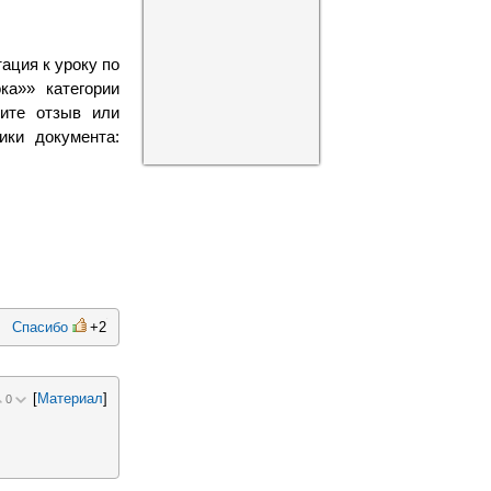
ация к уроку по
ка»» категории
вите отзыв или
ики документа:
Спасибо
+2
[
Материал
]
0