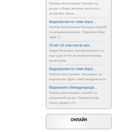
Любовь Анатольевна! Спасибо за
ресурс и Ваше желание делиться с
коллегами. Ваша ...
Видеоролик по теме &quo...
Любовь Анатольевна! Большое спасибо
за актуальный ресурс. Творческих Вам
идей. С...
Отчёт об участии во все...
Лидия Петровна, спасибо большое за
еще один отчет по патриотическому
воспитанию.
Видеоролик по теме &quo...
Любовь Анатольевна, благодарю за
видеоролик. Даже такой праздник есть!
Видеоклип к Международн...
Любовь Анатольевна, спасибо за
актуальный ресурс. Каждый месяц
нужно сдавать отч...
ОНЛАЙН