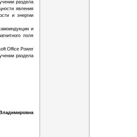
зучении раздела
щности явления
ости и энергии
самоиндукции и
агнитного поля
ft Office Power
зучении раздела
 Владимировна