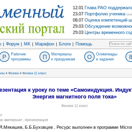
12.01
Глава РАО поддержала 
23.07
Портфолио ученика
(ко
08.07
Оценка компетенций ш
29.03
Обсуждение возможнос
29.03
Центры временного сод
ы
Форум
МК
Марафон
Блоги
Помощь
|
|
|
|
|
Рабочие
Материалы
Олимпиады
Р
П
О
программы
к праздникам
и задания
алы
»
Физика
»
Физика 11 класс
езентация к уроку по теме «Самоиндукция. Индук
Энергия магнитного поля тока»
Физика 11 класс
сс
нов. материал , презентация
Я.Мякишев, Б.Б.Буховцев . Ресурс выполнен в программе Microso