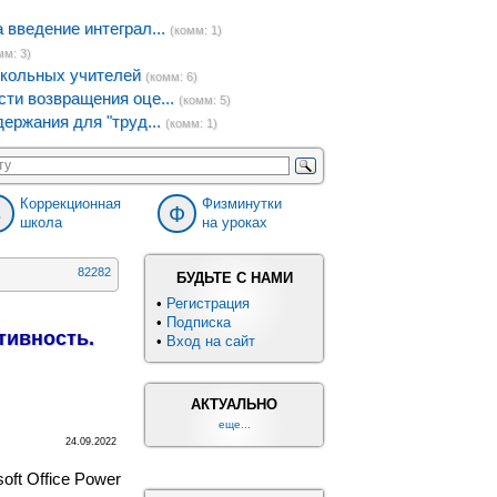
введение интеграл...
(комм: 1)
мм: 3)
кольных учителей
(комм: 6)
ти возвращения оце...
(комм: 5)
ержания для "труд...
(комм: 1)
Коррекционная
Физминутки
8
Ф
школа
на уроках
82282
БУДЬТЕ С НАМИ
•
Регистрация
•
Подписка
тивность.
•
Вход на сайт
АКТУАЛЬНО
еще...
24.09.2022
ft Office Power