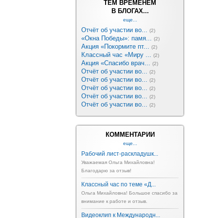
ТЕМ ВРЕМЕНЕМ
В БЛОГАХ...
еще...
Отчёт об участии во...
(2)
«Окна Победы»: памя...
(2)
Акция «Покормите пт...
(2)
Классный час «Миру ...
(2)
Акция «Спасибо врач...
(2)
Отчёт об участии во...
(2)
Отчёт об участии во...
(2)
Отчёт об участии во...
(2)
Отчёт об участии во...
(2)
Отчёт об участии во...
(2)
КОММЕНТАРИИ
еще...
Рабочий лист-раскладушк...
Уважаемая Ольга Михайловна!
Благодарю за отзыв!
Классный час по теме «Д...
Ольга Михайловна! Большое спасибо за
внимание к работе и отзыв.
Видеоклип к Международн...