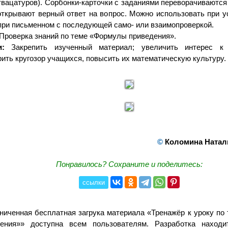
твацатуров). Сорбонки-карточки с заданиями переворачиваются
открывают верный ответ на вопрос. Можно использовать при у
при письменном с последующей само- или взаимопроверкой.
Проверка знаний по теме «Формулы приведения».
и:
Закрепить изученный материал; увеличить интерес к т
ить кругозор учащихся, повысить их математическую культуру.
©
Коломина Натал
Понравилось? Сохраните и поделитесь:
ссылки
ниченная бесплатная загрука материала «Тренажёр к уроку п
дения»» доступна всем пользователям. Разработка находи