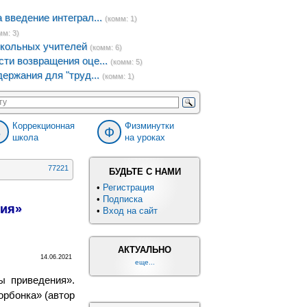
введение интеграл...
(комм: 1)
мм: 3)
кольных учителей
(комм: 6)
ти возвращения оце...
(комм: 5)
ержания для "труд...
(комм: 1)
Коррекционная
Физминутки
8
Ф
школа
на уроках
77221
БУДЬТЕ С НАМИ
•
Регистрация
•
Подписка
ния»
•
Вход на сайт
АКТУАЛЬНО
14.06.2021
еще...
ы приведения».
орбонка» (автор