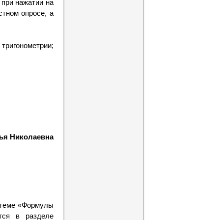
 при нажатии на
стном опросе, а
ригонометрии;
ья Николаевна
о теме «Формулы
тся в разделе