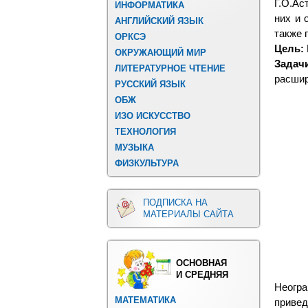
Г.О.Ас
ИНФОРМАТИКА
них и 
АНГЛИЙСКИЙ ЯЗЫК
также 
ОРКСЭ
Цель:
ОКРУЖАЮЩИЙ МИР
Задач
ЛИТЕРАТУРНОЕ ЧТЕНИЕ
расшир
РУССКИЙ ЯЗЫК
ОБЖ
ИЗО ИСКУССТВО
ТЕХНОЛОГИЯ
МУЗЫКА
ФИЗКУЛЬТУРА
ПОДПИСКА НА
МАТЕРИАЛЫ САЙТА
ОСНОВНАЯ
И СРЕДНЯЯ
Неогра
МАТЕМАТИКА
приве