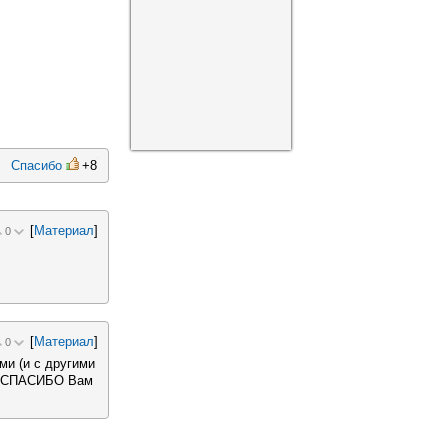
Спасибо
+8
[
Материал
]
0
[
Материал
]
0
ми (и с другими
а! СПАСИБО Вам