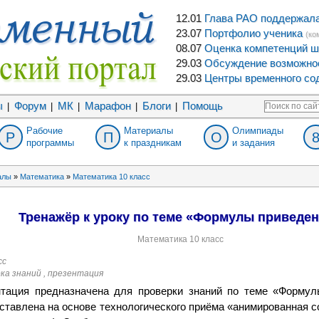
12.01
Глава РАО поддержала 
23.07
Портфолио ученика
(ко
08.07
Оценка компетенций ш
29.03
Обсуждение возможнос
29.03
Центры временного сод
ы
Форум
МК
Марафон
Блоги
Помощь
|
|
|
|
|
Рабочие
Материалы
Олимпиады
Р
П
О
программы
к праздникам
и задания
алы
»
Математика
»
Математика 10 класс
Тренажёр к уроку по теме «Формулы приведе
Математика 10 класс
сс
рка знаний , презентация
тация предназначена для проверки знаний по теме «Формул
ставлена на основе технологического приёма «анимированная с