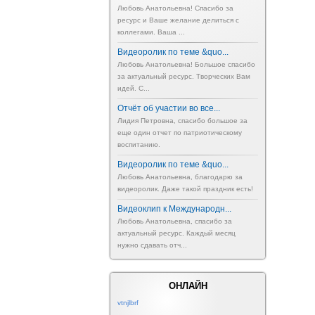
Любовь Анатольевна! Спасибо за
ресурс и Ваше желание делиться с
коллегами. Ваша ...
Видеоролик по теме &quo...
Любовь Анатольевна! Большое спасибо
за актуальный ресурс. Творческих Вам
идей. С...
Отчёт об участии во все...
Лидия Петровна, спасибо большое за
еще один отчет по патриотическому
воспитанию.
Видеоролик по теме &quo...
Любовь Анатольевна, благодарю за
видеоролик. Даже такой праздник есть!
Видеоклип к Международн...
Любовь Анатольевна, спасибо за
актуальный ресурс. Каждый месяц
нужно сдавать отч...
ОНЛАЙН
vtnjlbrf