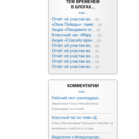
ТЕМ ВРЕМЕНЕМ
В БЛОГАХ...
еще...
Отчёт об участии во...
(2)
«Окна Победы»: памя...
(2)
Акция «Покормите пт...
(2)
Классный час «Миру ...
(2)
Акция «Спасибо врач...
(2)
Отчёт об участии во...
(2)
Отчёт об участии во...
(2)
Отчёт об участии во...
(2)
Отчёт об участии во...
(2)
Отчёт об участии во...
(2)
КОММЕНТАРИИ
еще...
Рабочий лист-раскладушк...
Уважаемая Ольга Михайловна!
Благодарю за отзыв!
Классный час по теме «Д...
Ольга Михайловна! Большое спасибо за
внимание к работе и отзыв.
Видеоклип к Международн...