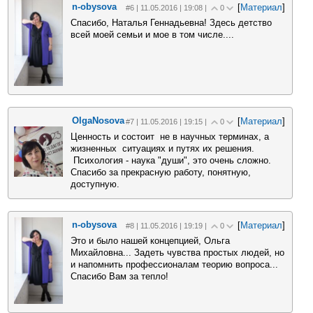
n-obysova
[
Материал
]
#6 | 11.05.2016 | 19:08 |
0
Спасибо, Наталья Геннадьевна! Здесь детство
всей моей семьи и мое в том числе....
OlgaNosova
[
Материал
]
#7 | 11.05.2016 | 19:15 |
0
Ценность и состоит не в научных терминах, а
жизненных ситуациях и путях их решения.
Психология - наука "души", это очень сложно.
Спасибо за прекрасную работу, понятную,
доступную.
n-obysova
[
Материал
]
#8 | 11.05.2016 | 19:19 |
0
Это и было нашей концепцией, Ольга
Михайловна... Задеть чувства простых людей, но
и напомнить профессионалам теорию вопроса...
Спасибо Вам за тепло!