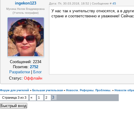
ingekon123
Дата: Пт, 30.03.2018, 18:52 | Сообщение #
45
Мухина Нелли Владимировна
У нас так к учительству относятся, а в друг
(Учитель географии)
стране и соответственно и уважение! Сейча
Сообщений:
2234
Позитив:
2752
Разработки
|
Блог
Статус:
Оффлайн
Форум для учителей
»
Большая учительская
»
Новости. Реформы. Проблемы.
»
Новости обр
3
Страница
3
из
3
«
1
2