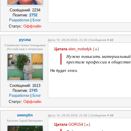
Сообщений:
2234
Позитив:
2752
Разработки
|
Блог
Статус:
Оффлайн
русиш
Дата: Чт, 29.03.2018, 21:19 | Сообщение #
42
Селиванова Галина Геннадьевна
Цитата
elen_molodyk
(
)
(русский язык и литература)
Нужно повысить материальный 
престиж профессии в обществе
Не будет этого.
Сообщений:
1613
Позитив:
2745
Разработки
|
Блог
Статус:
Оффлайн
sewsytin
Дата: Чт, 29.03.2018, 21:59 | Сообщение #
43
Евсютин Сергей Викторович
Цитата
GOR154
(
)