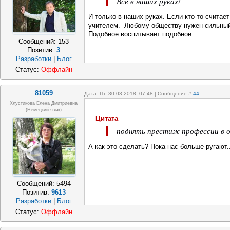
Всё в наших руках!
И только в наших руках. Если кто-то считае
учителем. Любому обществу нужен сильный
Подобное воспитывает подобное.
Сообщений:
153
Позитив:
3
Разработки
|
Блог
Статус:
Оффлайн
81059
Дата: Пт, 30.03.2018, 07:48 | Сообщение #
44
Хлустикова Елена Дмитриевна
(немецкий язык)
Цитата
поднять престиж профессии в 
А как это сделать? Пока нас больше ругают..
Сообщений:
5494
Позитив:
9613
Разработки
|
Блог
Статус:
Оффлайн