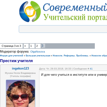
3
Страница
3
из
3
«
1
2
Модератор форума:
OlgaNosova
Форум для учителей
»
Большая учительская
»
Новости. Реформы. Проблемы.
»
Новости обр
Престиж учителя
ingekon123
Дата: Чт, 29.03.2018, 16:33 | Сообщение #
41
Мухина Нелли Владимировна
И для чего учиться в институте или в универ
(Учитель географии)