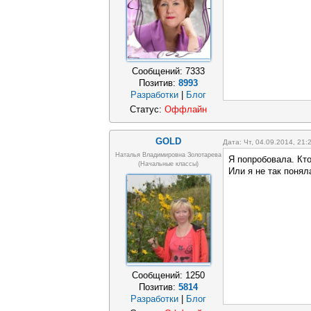
Сообщений:
7333
Позитив:
8993
Разработки
|
Блог
Статус:
Оффлайн
GOLD
Дата: Чт, 04.09.2014, 21
Наталья Владимировна Золотарева
Я попробовала. Кт
(начальные классы)
Или я не так понял
Сообщений:
1250
Позитив:
5814
Разработки
|
Блог