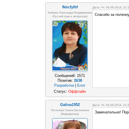
fktrcfylhf
Дата: Чт, 04.09.2014, 21
Климова Александра Владимировна
Спасибо за полезн
(русский язык и литература)
Сообщений:
1571
Позитив:
2638
Разработки
|
Блог
Статус:
Оффлайн
Galina1952
Дата: Чт, 04.09.2014, 21
Поспелова Галина Васильевна
Замечательно! Пор
(информатика)