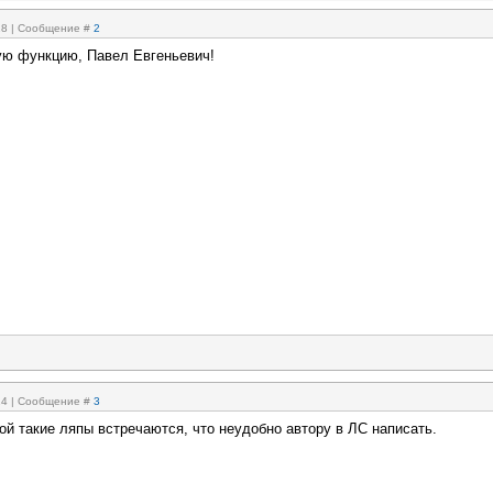
:18 | Сообщение #
2
ую функцию, Павел Евгеньевич!
:24 | Сообщение #
3
ой такие ляпы встречаются, что неудобно автору в ЛС написать.