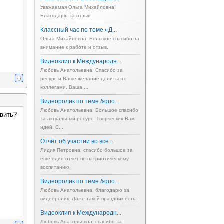
Уважаемая Ольга Михайловна!
Благодарю за отзыв!
Классный час по теме «Д...
Ольга Михайловна! Большое спасибо за
внимание к работе и отзыв.
Видеоклип к Международн...
Любовь Анатольевна! Спасибо за
ресурс и Ваше желание делиться с
коллегами. Ваша ...
Видеоролик по теме &quo...
Любовь Анатольевна! Большое спасибо
авить?
за актуальный ресурс. Творческих Вам
идей. С...
Отчёт об участии во все...
Лидия Петровна, спасибо большое за
еще один отчет по патриотическому
воспитанию.
Видеоролик по теме &quo...
Любовь Анатольевна, благодарю за
видеоролик. Даже такой праздник есть!
Видеоклип к Международн...
Любовь Анатольевна, спасибо за