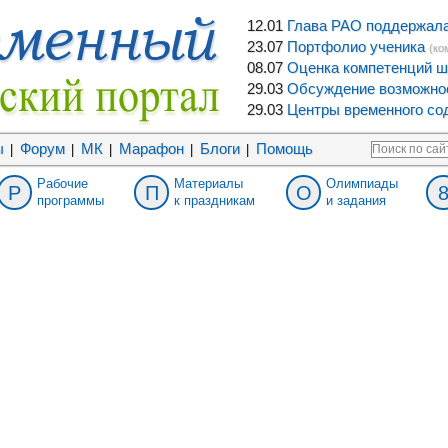
12.01
Глава РАО поддержала 
23.07
Портфолио ученика
(ко
08.07
Оценка компетенций ш
29.03
Обсуждение возможнос
29.03
Центры временного сод
ы
Форум
МК
Марафон
Блоги
Помощь
|
|
|
|
|
Рабочие
Материалы
Олимпиады
Р
П
О
программы
к праздникам
и задания