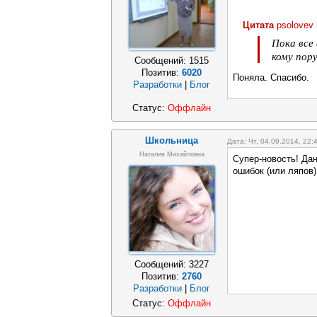
Цитата
psolovev
Пока все 
кому пор
Сообщений:
1515
Позитив:
6020
Поняла. Спасибо.
Разработки
|
Блог
Статус:
Оффлайн
Школьница
Дата: Чт, 04.09.2014, 22
Наталия Михайловна
Супер-новость! Да
ошибок (или ляпов
Сообщений:
3227
Позитив:
2760
Разработки
|
Блог
Статус:
Оффлайн