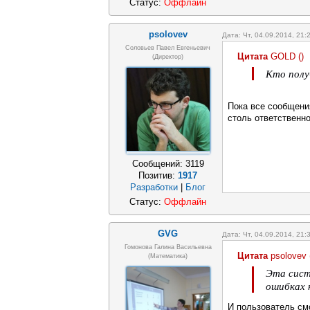
Статус:
Оффлайн
psolovev
Дата: Чт, 04.09.2014, 21
Соловьев Павел Евгеньевич
Цитата
GOLD
(
)
(Директор)
Кто полу
Пока все сообщения
столь ответственно
Сообщений:
3119
Позитив:
1917
Разработки
|
Блог
Статус:
Оффлайн
GVG
Дата: Чт, 04.09.2014, 21
Гомонова Галина Васильевна
Цитата
psolovev
(математика)
Эта сист
ошибках 
И пользователь см