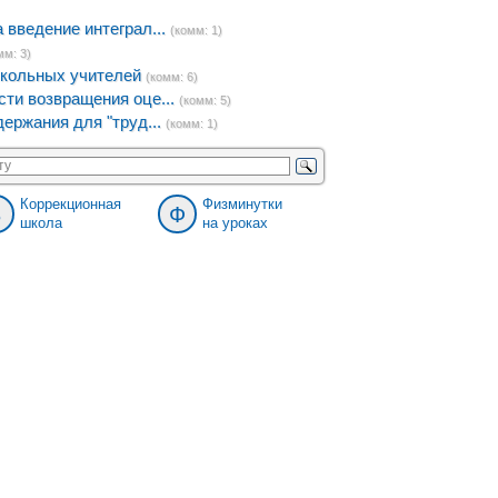
введение интеграл...
(комм: 1)
мм: 3)
кольных учителей
(комм: 6)
ти возвращения оце...
(комм: 5)
ержания для "труд...
(комм: 1)
Коррекционная
Физминутки
8
Ф
школа
на уроках