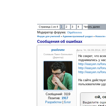
1
Страница
1
из
4
2
3
4
Читать далее
Модератор форума:
OlgaNosova
Форум для учителей
»
Административный раздел
»
Новости 
Сообщения об ошибках
psolovev
Дата: Чт, 04.09.2014, 20
Соловьев Павел Евгеньевич
Не секрет, что все
(Директор)
поднимались у нас
http://easyen.ru/for
http://easyen.ru/for
http://easyen.ru/fo
На сайте действуе
пользователям удо
Сообщений:
3119
Позитив:
1917
Разработки
|
Блог