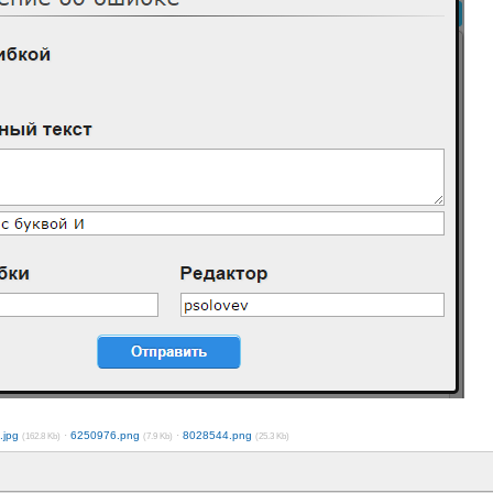
.jpg
·
6250976.png
·
8028544.png
(162.8 Kb)
(7.9 Kb)
(25.3 Kb)