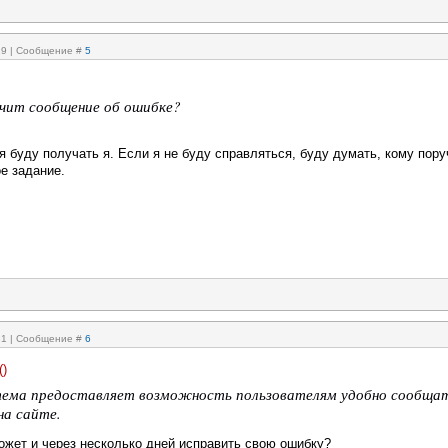
:29 | Сообщение #
5
чит сообщение об ошибке?
 буду получать я. Если я не буду справляться, буду думать, кому пору
е задание.
:31 | Сообщение #
6
(
)
ема предоставляет возможность пользователям удобно сообщат
на сайте.
ожет и через несколько дней исправить свою ошибку?