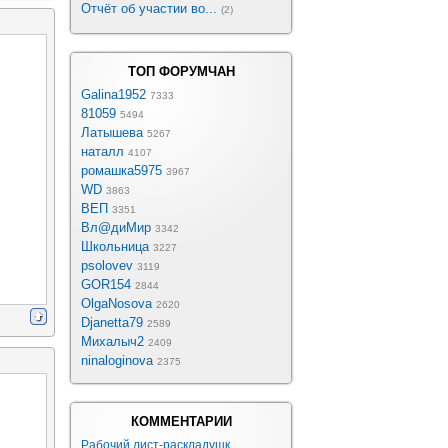
Отчёт об участии во...
(2)
ТОП ФОРУМЧАН
Galina1952
7333
81059
5494
Латышева
5267
наталл
4107
ромашка5975
3967
WD
3863
ВЕП
3351
Вл@диМир
3342
Школьница
3227
psolovev
3119
GOR154
2844
OlgaNosova
2620
Djanetta79
2589
Михалыч2
2409
ninaloginova
2375
КОММЕНТАРИИ
Рабочий лист-раскладушк...