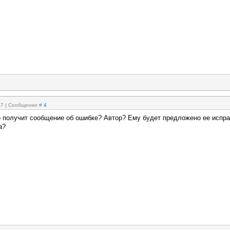
:27 | Сообщение #
4
о получит сообщение об ошибке? Автор? Ему будет предложено ее испр
а?