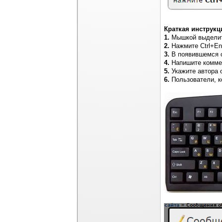
Краткая инструкц
1.
Мышкой выделите
2.
Нажмите Ctrl+Ent
3.
В появившемся о
4.
Напишите коммен
5.
Укажите автора 
6.
Пользователи, к