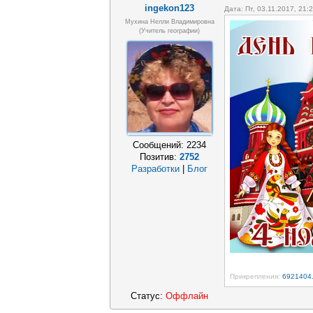
ingekon123
Дата: Пт, 03.11.2017, 21
Мухина Нелли Владимировна
(Учитель географии)
Сообщений:
2234
Позитив:
2752
Разработки
|
Блог
Прикрепления:
6921404.
Статус:
Оффлайн