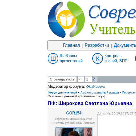
Главная
Разработки
Документ
|
|
Шаблоны
Контроль
Ш
К
презентаций
знаний, ВПР
2
Страница
2
из
2
«
1
Модератор форума:
OlgaNosova
Форум для учителей
»
Административный раздел
»
Персона
Светлана Юрьевна
(Персональный форум)
ПФ: Широкова Светлана Юрьевна
GOR154
Дата: Чт, 05.10.2017, 17
Горбачева Марина Юрьевна
(учитель русский язык ,литерат)