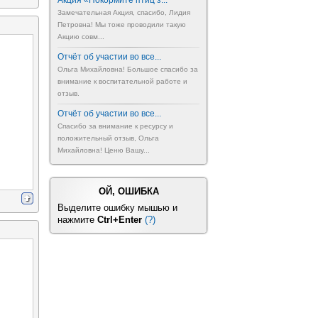
Акция «Покормите птиц з...
Замечательная Акция, спасибо, Лидия
Петровна! Мы тоже проводили такую
Акцию совм...
Отчёт об участии во все...
Ольга Михайловна! Большое спасибо за
внимание к воспитательной работе и
отзыв.
Отчёт об участии во все...
Спасибо за внимание к ресурсу и
положительный отзыв, Ольга
Михайловна! Ценю Вашу...
ОЙ, ОШИБКА
Выделите ошибку мышью и
нажмите
Ctrl+Enter
(?)