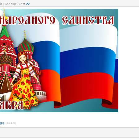
:20 | Сообщение #
22
jpg
(881.1 Kb)