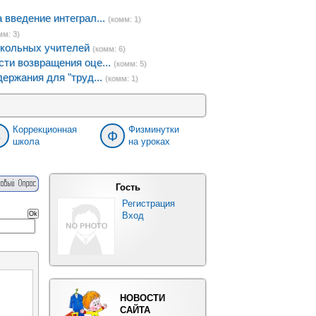
введение интеграл...
(комм: 1)
мм: 3)
кольных учителей
(комм: 6)
ти возвращения оце...
(комм: 5)
ержания для "труд...
(комм: 1)
Коррекционная
Физминутки
8
Ф
школа
на уроках
Гость
Регистрация
Вход
НОВОСТИ
САЙТА