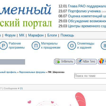
12.01
Глава РАО поддержала 
23.07
Портфолио ученика
(ко
08.07
Оценка компетенций ш
29.03
Обсуждение возможнос
29.03
Центры временного сод
ы
Форум
МК
Марафон
Блоги
Помощь
|
|
|
|
|
Рабочие
Материалы
Олимпиады
Р
П
О
программы
к праздникам
и задания
льный профиль
»
Персональные форумы
»
ПФ: Широкова
:57 | Сообщение #
21