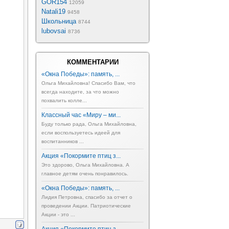
GOR154
12059
Natali19
9458
Школьница
8744
lubovsai
8736
КОММЕНТАРИИ
«Окна Победы»: память, ...
Ольга Михайловна! Спасибо Вам, что
всегда находите, за что можно
похвалить колле...
Классный час «Миру – ми...
Буду только рада, Ольга Михайловна,
если воспользуетесь идеей для
воспитанников ...
Акция «Покормите птиц з...
Это здорово, Ольга Михайловна. А
главное детям очень понравилось.
«Окна Победы»: память, ...
Лидия Петровна, спасибо за отчет о
проведении Акции. Патриотические
Акции - это ...