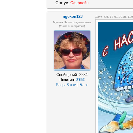
Статус:
Оффлайн
ingekon123
Дата: Сб, 13.01.2018, 11
Мухина Нелли Владимировна
(Учитель географии)
Сообщений:
2234
Позитив:
2752
Разработки
|
Блог