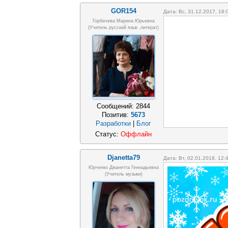
GOR154
Дата: Вс, 31.12.2017, 18
Горбачева Марина Юрьевна
(учитель русский язык ,литерат)
Сообщений:
2844
Позитив:
5673
Разработки
|
Блог
Статус:
Оффлайн
Djanetta79
Дата: Вт, 02.01.2018, 12
Юрченко Джанетта Геннадьевна
(Учитель музыки)