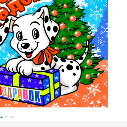
gif
(118.8 Kb)