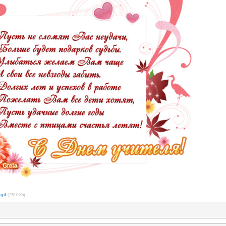
gif
(270.0 Kb)