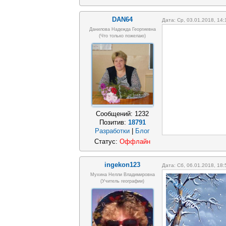
DAN64
Дата: Ср, 03.01.2018, 14
Данилова Надежда Георгиевна
(что только пожелаю)
Сообщений:
1232
Позитив:
18791
Разработки
|
Блог
Статус:
Оффлайн
ingekon123
Дата: Сб, 06.01.2018, 18
Мухина Нелли Владимировна
(Учитель географии)