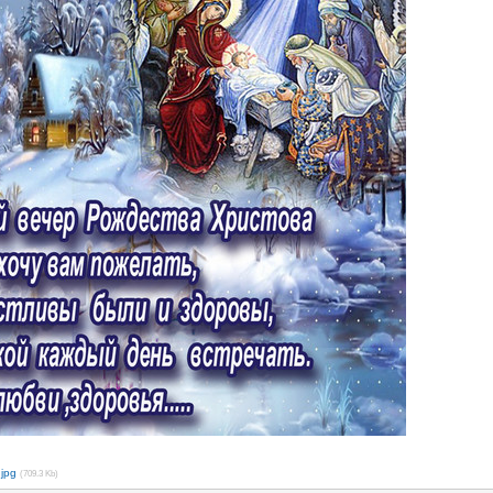
jpg
(709.3 Kb)