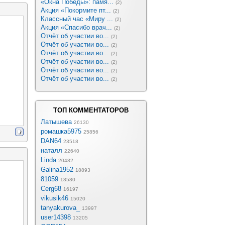
«Окна Победы»: памя...
(2)
Акция «Покормите пт...
(2)
Классный час «Миру ...
(2)
Акция «Спасибо врач...
(2)
Отчёт об участии во...
(2)
Отчёт об участии во...
(2)
Отчёт об участии во...
(2)
Отчёт об участии во...
(2)
Отчёт об участии во...
(2)
Отчёт об участии во...
(2)
ТОП КОММЕНТАТОРОВ
Латышева
26130
ромашка5975
25856
DAN64
23518
наталл
22640
Linda
20482
Galina1952
18893
81059
18580
Cerg68
16197
vikusik46
15020
tanyakurova_
13997
user14398
13205