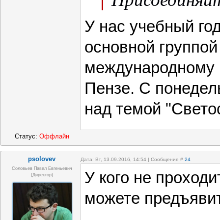
У нас учебный год
основной группой
международному к
Пензе. С понедел
над темой "Свето
Статус:
Оффлайн
psolovev
Дата: Вт, 13.09.2016, 14:54 | Сообщение #
24
Соловьев Павел Евгеньевич
У кого не проходи
(Директор)
можете предъяви