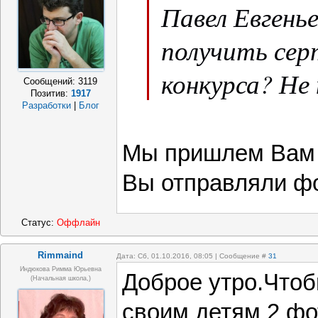
Павел Евгенье
получить се
конкурса? Не
Сообщений:
3119
Позитив:
1917
Разработки
|
Блог
Мы пришлем Вам н
Вы отправляли ф
Статус:
Оффлайн
Rimmaind
Дата: Сб, 01.10.2016, 08:05 | Сообщение #
31
Индюкова Римма Юрьевна
Доброе утро.Чтоб
(Начальная школа,)
своим детям 2 фо