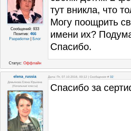
тут вникла, что т
Могу поощрить св
Сообщений:
933
имени их? Подума
Позитив:
466
Разработки
|
Блог
Спасибо.
Статус:
Оффлайн
elena_russia
Дата: Пт, 07.10.2016, 00:12 | Сообщение #
32
Демьянова Елена Юрьевна
Спасибо за серти
(начальные классы)