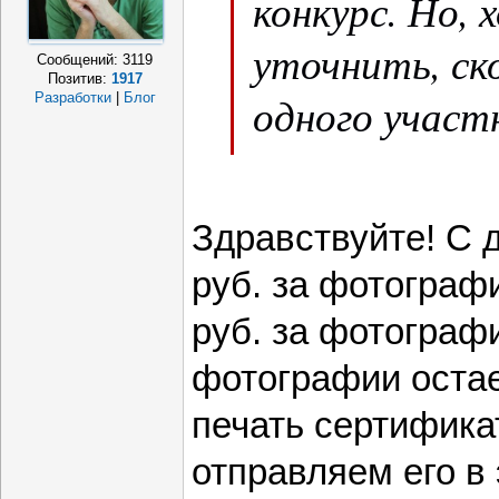
конкурс. Но, 
уточнить, ск
Сообщений:
3119
Позитив:
1917
одного участн
Разработки
|
Блог
руб.
С уважением 
Здравствуйте! С 
руб. за фотограф
руб. за фотографи
фотографии остае
печать сертификат
отправляем его в