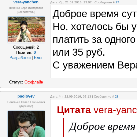
vera-yanchen
Дата: Ср, 21.09.2016, 23:07 | Сообщение #
27
Янченко Вера Викторовна
Доброе время сут
(Воспитатель)
Но, хотелось бы у
платить за одного
Сообщений:
2
или 35 руб.
Позитив:
0
Разработки
|
Блог
С уважением Вера
Статус:
Оффлайн
psolovev
Дата: Чт, 22.09.2016, 07:13 | Сообщение #
28
Соловьев Павел Евгеньевич
Цитата
vera-yan
(Директор)
Доброе время