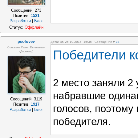
Сообщений:
273
Позитив:
1521
Разработки
|
Блог
Статус:
Оффлайн
psolovev
Дата: Вт, 25.10.2016, 15:35 | Сообщение #
33
Соловьев Павел Евгеньевич
Победители к
(Директор)
2 место заняли 2 
набравшие одина
Сообщений:
3119
Позитив:
1917
голосов, поэтому
Разработки
|
Блог
победителя.