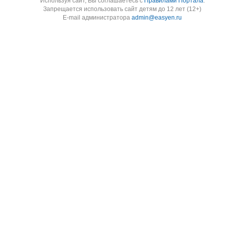
Используя cайт, Вы соглашаетесь с
Правилами Портала
.
Запрещается использовать сайт детям до 12 лет (12+)
E-mail администратора
admin@easyen.ru