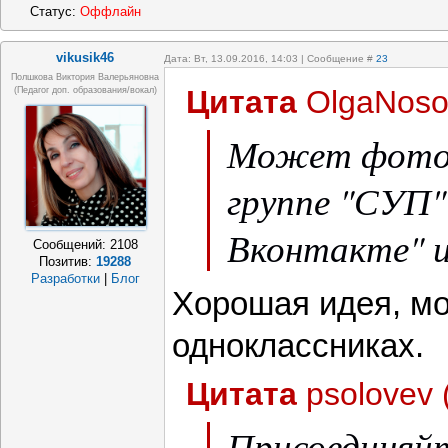
Статус:
Оффлайн
vikusik46
Дата: Вт, 13.09.2016, 14:03 | Сообщение #
23
Полшкова Виктория Валерьяновна
Цитата
OlgaNoso
(педагог доп. образования/вокал)
Может фото 
группе "СУП"
Вконтакте" и
Сообщений:
2108
Позитив:
19288
Разработки
|
Блог
Хорошая идея, мо
одноклассниках.
Цитата
psolovev
Присоединяйт