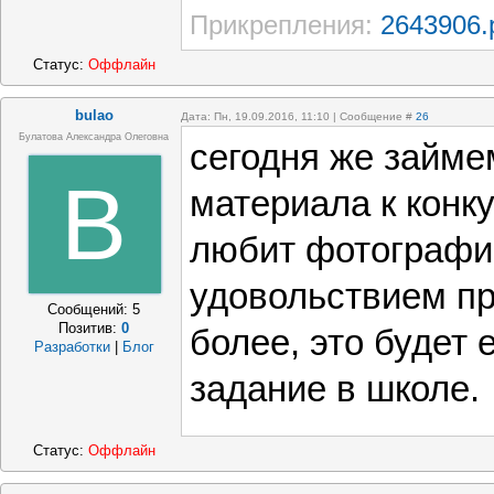
Прикрепления:
2643906.
Статус:
Оффлайн
bulao
Дата: Пн, 19.09.2016, 11:10 | Сообщение #
26
Булатова Александра Олеговна
сегодня же займе
B
материала к конку
любит фотографир
удовольствием пр
Сообщений:
5
Позитив:
0
более, это будет 
Разработки
|
Блог
задание в школе.
Статус:
Оффлайн