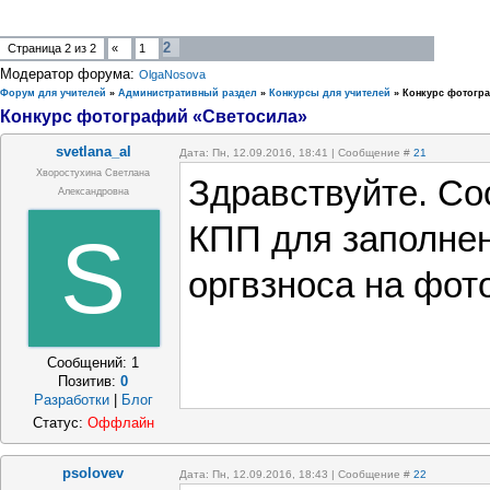
2
Страница
2
из
2
«
1
Модератор форума:
OlgaNosova
Форум для учителей
»
Административный раздел
»
Конкурсы для учителей
»
Конкурс фотогр
Конкурс фотографий «Светосила»
svetlana_al
Дата: Пн, 12.09.2016, 18:41 | Сообщение #
21
Хворостухина Светлана
Здравствуйте. Со
Александровна
КПП для заполнен
S
оргвзноса на фот
Сообщений:
1
Позитив:
0
Разработки
|
Блог
Статус:
Оффлайн
psolovev
Дата: Пн, 12.09.2016, 18:43 | Сообщение #
22