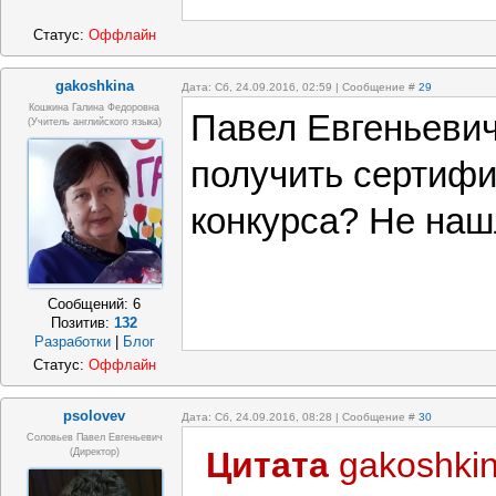
Статус:
Оффлайн
gakoshkina
Дата: Сб, 24.09.2016, 02:59 | Сообщение #
29
Кошкина Галина Федоровна
Павел Евгеньевич
(учитель английского языка)
получить сертифи
конкурса? Не на
Сообщений:
6
Позитив:
132
Разработки
|
Блог
Статус:
Оффлайн
psolovev
Дата: Сб, 24.09.2016, 08:28 | Сообщение #
30
Соловьев Павел Евгеньевич
Цитата
gakoshki
(Директор)