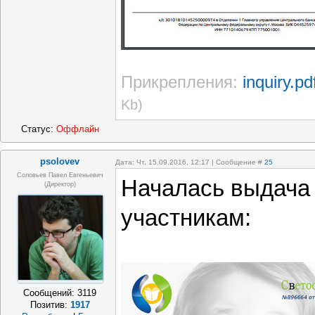
Прикрепления:
inquiry.pd
Kb)
Статус:
Оффлайн
psolovev
Дата: Чт, 15.09.2016, 12:17 | Сообщение #
25
Соловьев Павел Евгеньевич
Началась выдача
(Директор)
участникам:
Сообщений:
3119
Позитив:
1917