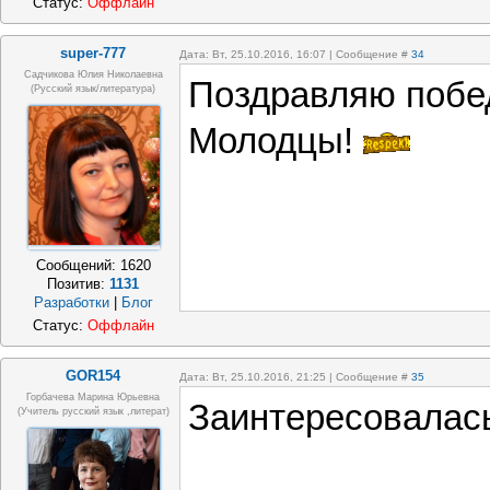
Статус:
Оффлайн
super-777
Дата: Вт, 25.10.2016, 16:07 | Сообщение #
34
Садчикова Юлия Николаевна
Поздравляю побед
(русский язык/литература)
Молодцы!
Сообщений:
1620
Позитив:
1131
Разработки
|
Блог
Статус:
Оффлайн
GOR154
Дата: Вт, 25.10.2016, 21:25 | Сообщение #
35
Горбачева Марина Юрьевна
Заинтересовалас
(учитель русский язык ,литерат)