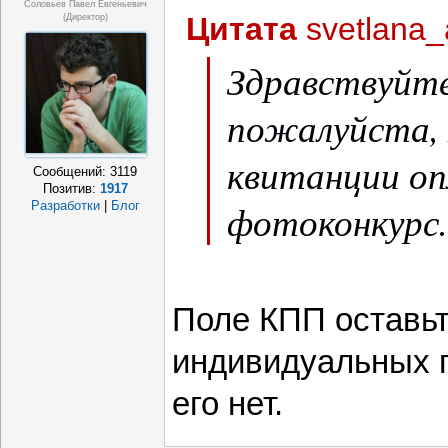
Соловьев Павел Евгеньевич
Цитата
svetlana_
(Директор)
Здравствуйт
пожалуйста, 
квитанции оп
Сообщений:
3119
Позитив:
1917
фотоконкурс.
Разработки
|
Блог
Поле КПП оставьте
индивидуальных 
его нет.