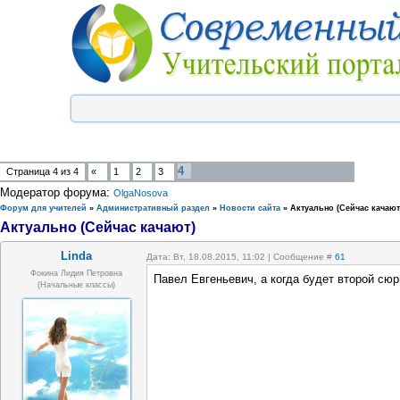
4
Страница
4
из
4
«
1
2
3
Модератор форума:
OlgaNosova
Форум для учителей
»
Административный раздел
»
Новости сайта
»
Актуально (Сейчас качают
Актуально (Сейчас качают)
Linda
Дата: Вт, 18.08.2015, 11:02 | Сообщение #
61
Фокина Лидия Петровна
Павел Евгеньевич, а когда будет второй сюр
(начальные классы)