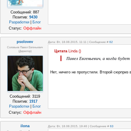
Сообщений:
887
Позитив:
9430
Разработки
|
Блог
Статус:
Оффлайн
psolovev
Дата: Вт, 18.08.2015, 11:11 | Сообщение #
62
Соловьев Павел Евгеньевич
Цитата
Linda
(
)
(Директор)
Павел Евгеньевич, а когда буде
Нет, ничего не пропустили. Второй сюрприз в
Сообщений:
3119
Позитив:
1917
Разработки
|
Блог
Статус:
Оффлайн
ilona
Дата: Вт, 18.08.2015, 19:46 | Сообщение #
63