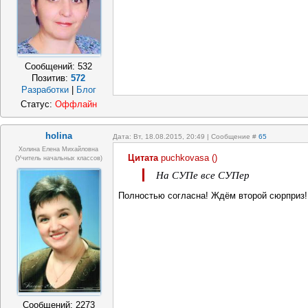
Сообщений:
532
Позитив:
572
Разработки
|
Блог
Статус:
Оффлайн
holina
Дата: Вт, 18.08.2015, 20:49 | Сообщение #
65
Холина Елена Михайловна
Цитата
puchkovasa
(
)
(учитель начальных классов)
На СУПе все СУПер
Полностью согласна! Ждём второй сюрприз!
Сообщений:
2273