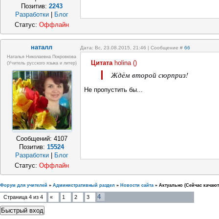
Позитив:
2243
Разработки
|
Блог
Статус:
Оффлайн
наталл
Дата: Вс, 23.08.2015, 21:46 | Сообщение #
66
Наталья Николаевна Покровкова
Цитата
holina
(
)
(учитель русского языка и литер)
Ждём второй сюрприз!
Не пропустить бы...
Сообщений:
4107
Позитив:
15524
Разработки
|
Блог
Статус:
Оффлайн
Форум для учителей
»
Административный раздел
»
Новости сайта
»
Актуально (Сейчас качают
4
Страница
4
из
4
«
1
2
3