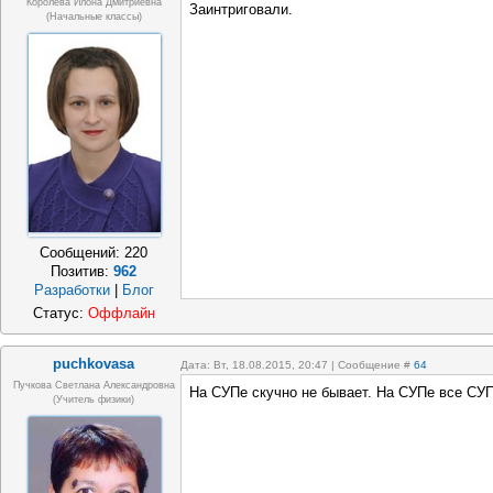
Королева Илона Дмитриевна
Заинтриговали.
(начальные классы)
Сообщений:
220
Позитив:
962
Разработки
|
Блог
Статус:
Оффлайн
puchkovasa
Дата: Вт, 18.08.2015, 20:47 | Сообщение #
64
Пучкова Светлана Александровна
На СУПе скучно не бывает. На СУПе все СУ
(учитель физики)