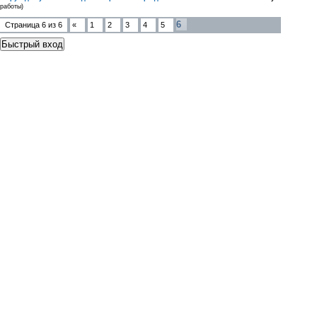
работы)
6
Страница
6
из
6
«
1
2
3
4
5