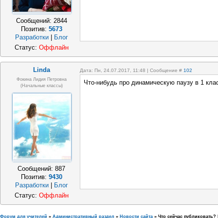
Сообщений:
2844
Позитив:
5673
Разработки
|
Блог
Статус:
Оффлайн
Linda
Дата: Пн, 24.07.2017, 11:48 | Сообщение #
102
Фокина Лидия Петровна
Что-нибудь про динамическую паузу в 1 кла
(начальные классы)
Сообщений:
887
Позитив:
9430
Разработки
|
Блог
Статус:
Оффлайн
Форум для учителей
»
Административный раздел
»
Новости сайта
»
Что сейчас публиковать? 