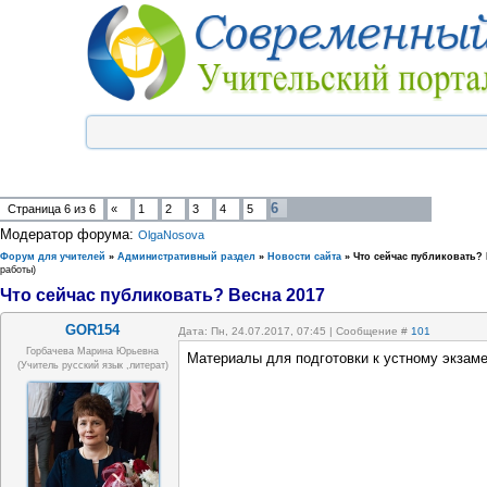
6
Страница
6
из
6
«
1
2
3
4
5
Модератор форума:
OlgaNosova
Форум для учителей
»
Административный раздел
»
Новости сайта
»
Что сейчас публиковать? 
работы)
Что сейчас публиковать? Весна 2017
GOR154
Дата: Пн, 24.07.2017, 07:45 | Сообщение #
101
Горбачева Марина Юрьевна
Материалы для подготовки к устному экзаме
(учитель русский язык ,литерат)