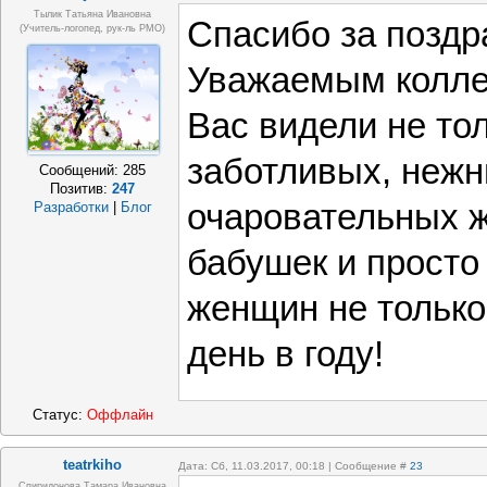
Тылик Татьяна Ивановна
Спасибо за поздр
(учитель-логопед, рук-ль РМО)
Уважаемым колле
Вас видели не то
заботливых, неж
Сообщений:
285
Позитив:
247
очаровательных ж
Разработки
|
Блог
бабушек и просто
женщин не только
день в году!
Статус:
Оффлайн
teatrkiho
Дата: Сб, 11.03.2017, 00:18 | Сообщение #
23
Спиридонова Тамара Ивановна