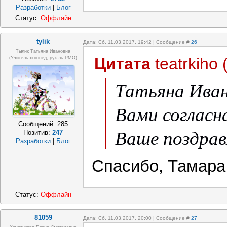
Разработки
|
Блог
Статус:
Оффлайн
tylik
Дата: Сб, 11.03.2017, 19:42 | Сообщение #
26
Тылик Татьяна Ивановна
Цитата
teatrkiho
(учитель-логопед, рук-ль РМО)
Татьяна Иван
Вами согласн
Сообщений:
285
Ваше поздрав
Позитив:
247
Разработки
|
Блог
Спасибо, Тамара
Статус:
Оффлайн
81059
Дата: Сб, 11.03.2017, 20:00 | Сообщение #
27