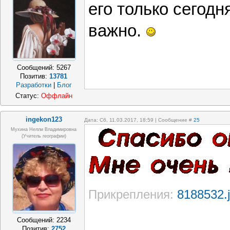
его только сегодня
важно.
Сообщений:
5267
Позитив:
13781
Разработки
|
Блог
Статус:
Оффлайн
ingekon123
Дата: Сб, 11.03.2017, 18:59 | Сообщение #
25
Мухина Нелли Владимировна
(Учитель географии)
Прикрепления:
8188532.
Сообщений:
2234
Позитив:
2752