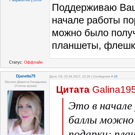
Поддерживаю Ваш
начале работы по
можно было получ
планшеты, флешки
Статус:
Оффлайн
Djanetta79
Дата: Сб, 22.04.2017, 22:26 | Сообщение #
26
Юрченко Джанетта Геннадьевна
Цитата
Galina19
(Учитель музыки)
Это в начале
баллы можно
подарки: пла