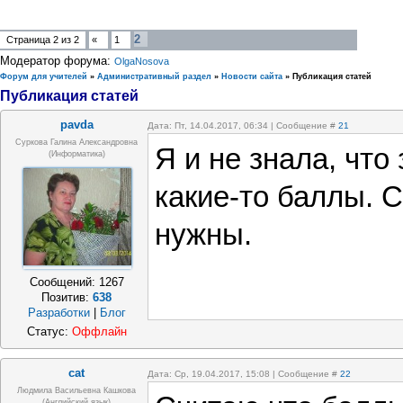
2
Страница
2
из
2
«
1
Модератор форума:
OlgaNosova
Форум для учителей
»
Административный раздел
»
Новости сайта
»
Публикация статей
Публикация статей
pavda
Дата: Пт, 14.04.2017, 06:34 | Сообщение #
21
Суркова Галина Александровна
Я и не знала, что
(информатика)
какие-то баллы. 
нужны.
Сообщений:
1267
Позитив:
638
Разработки
|
Блог
Статус:
Оффлайн
cat
Дата: Ср, 19.04.2017, 15:08 | Сообщение #
22
Людмила Васильевна Кашкова
(Английский язык)