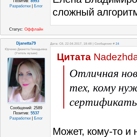
Позитив:
8993
Разработки
|
Блог
сложный алгоритм
Статус:
Оффлайн
Djanetta79
Дата: Сб, 22.04.2017, 18:48 | Сообщение #
24
Юрченко Джанетта Геннадьевна
Цитата
Nadezhd
(Учитель музыки)
Отличная нов
тех, кому ну
сертификаты
Сообщений:
2589
Позитив:
5537
Разработки
|
Блог
Может, кому-то и 