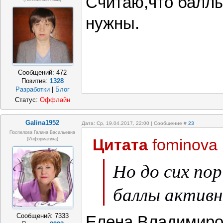
Считаю,что балл
нужны.
Сообщений:
472
Позитив:
1328
Разработки
|
Блог
Статус:
Оффлайн
Galina1952
Дата: Ср, 19.04.2017, 22:00 | Сообщение #
23
Поспелова Галина Васильевна
Цитата
fominova
(информатика)
Но до сих по
баллы актив
Сообщений:
7333
Елена Владимиро