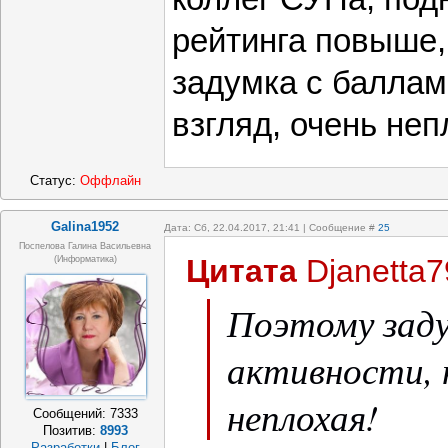
рейтинга повыше,
задумка с баллам
взгляд, очень неп
Статус:
Оффлайн
Galina1952
Дата: Сб, 22.04.2017, 21:41 | Сообщение #
25
Поспелова Галина Васильевна
Цитата
Djanetta7
(информатика)
Поэтому заду
активности, н
неплохая!
Сообщений:
7333
Позитив:
8993
Разработки
|
Блог