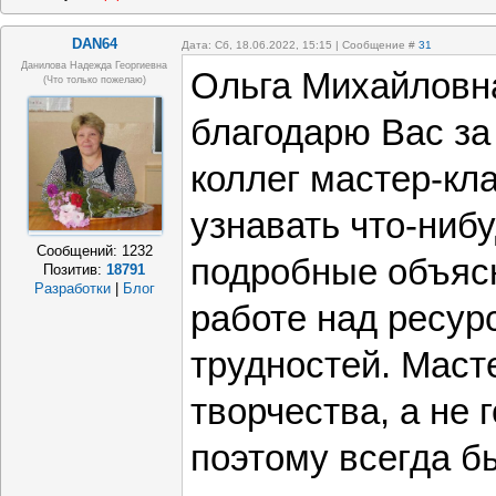
DAN64
Дата: Сб, 18.06.2022, 15:15 | Сообщение #
31
Данилова Надежда Георгиевна
Ольга Михайловн
(что только пожелаю)
благодарю Вас за
коллег мастер-кл
узнавать что-ниб
Сообщений:
1232
подробные объяс
Позитив:
18791
Разработки
|
Блог
работе над ресур
трудностей. Маст
творчества, а не 
поэтому всегда б