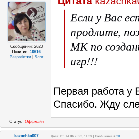
Цитата
kazachka
Если у Вас е
продлите, по
МК по созда
Сообщений:
2620
Позитив:
10616
игр!!!
Разработки
|
Блог
Первая работа у В
Спасибо. Жду сл
Статус:
Оффлайн
kazachka007
Дата: Вт, 14.06.2022, 11:59 | Сообщение #
28