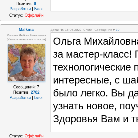
Позитив:
9
Разработки
|
Блог
Статус:
Оффлайн
Malkina
Дата: Чт, 16.06.2022, 07:09 | Сообщение #
30
Малкина Любовь Николаевна
Ольга Михайловн
(учитель начальных классов)
за мастер-класс
технологические 
интересные, с ша
Сообщений:
7
было легко. Вы д
Позитив:
2782
Разработки
|
Блог
узнать новое, поу
Здоровья Вам и т
Статус:
Оффлайн