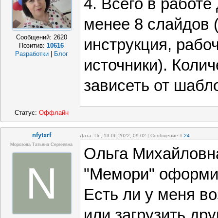
4. Всего в работе
менее 8 слайдов (
Сообщений:
2620
инструкция, рабо
Позитив:
10616
Разработки
|
Блог
источники). Коли
зависеть от шабл
Статус:
Оффлайн
nfytxrf
Дата: Пн, 13.06.2022, 09:02 | Сообщение #
24
Морозова Татьяна Сергеевна
Ольга Михайловн
N
"Мемори" оформи
Есть ли у меня в
или загрузить друг