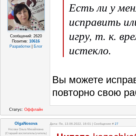
Есть ли у ме
исправить ил
игру, т. к. в
Сообщений:
2620
Позитив:
10616
истекло.
Разработки
|
Блог
Вы можете исправ
повторно свою р
Статус:
Оффлайн
OlgaNosova
Дата: Пн, 13.06.2022, 16:01 | Сообщение #
27
Носова Ольга Михайловна
(старший воспитатель/учитель)