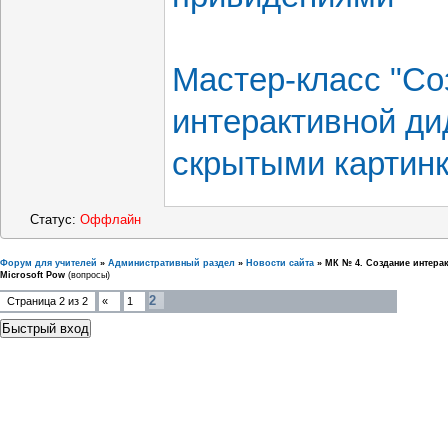
Мастер-класс "Со
интерактивной ди
скрытыми картин
Статус:
Оффлайн
Форум для учителей
»
Административный раздел
»
Новости сайта
»
МК № 4. Создание интера
Microsoft Pow
(вопросы)
2
Страница
2
из
2
«
1