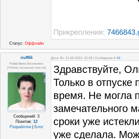
Прикрепления:
7466843.g
Статус:
Оффлайн
iruff66
Дата: Вт, 21.06.2022, 22:08 | Сообщение #
33
Руфф Ирина Васильевна
Здравствуйте, Ол
(учитель начальных классов)
Только в отпуске
время. Не могла 
замечательного м
Сообщений:
3
сроки уже истекл
Позитив:
12
Разработки
|
Блог
уже сделала. Мож