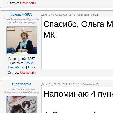
Статус:
Оффлайн
ромашка5975
Дата: Вт, 07.06.2022, 15:43 | Сообщение #
22
Елена Владимировна Щербакова
Спасибо, Ольга М
(русский язык, литература)
МК!
Сообщений:
3967
Позитив:
19598
Разработки
|
Блог
Статус:
Оффлайн
OlgaNosova
Дата: Ср, 08.06.2022, 22:21 | Сообщение #
23
Носова Ольга Михайловна
Напоминаю 4 пун
(старший воспитатель/учитель)