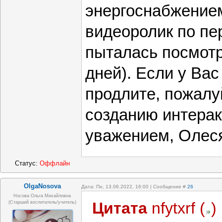
энергоснабжением
видеоролик по пе
пыталась посмотре
дней). Если у Ва
продлите, пожалу
созданию интеракт
уважением, Олес
Статус:
Оффлайн
OlgaNosova
Дата: Пн, 13.06.2022, 16:00 | Сообщение #
26
Носова Ольга Михайловна
Цитата
nfytxrf
(
)
(старший воспитатель/учитель)