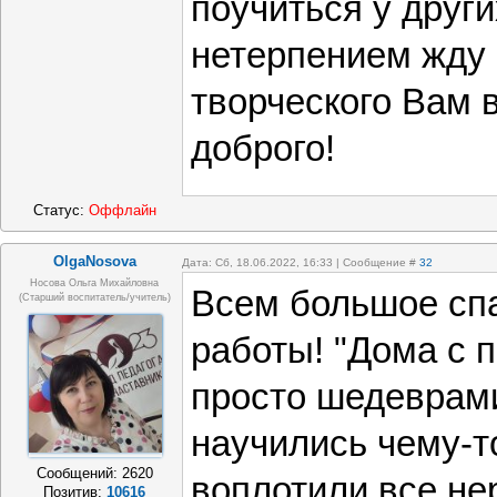
поучиться у други
нетерпением жду
творческого Вам 
доброго!
Статус:
Оффлайн
OlgaNosova
Дата: Сб, 18.06.2022, 16:33 | Сообщение #
32
Носова Ольга Михайловна
Всем большое сп
(старший воспитатель/учитель)
работы! "Дома с 
просто шедеврами
научились чему-т
Сообщений:
2620
воплотили все не
Позитив:
10616