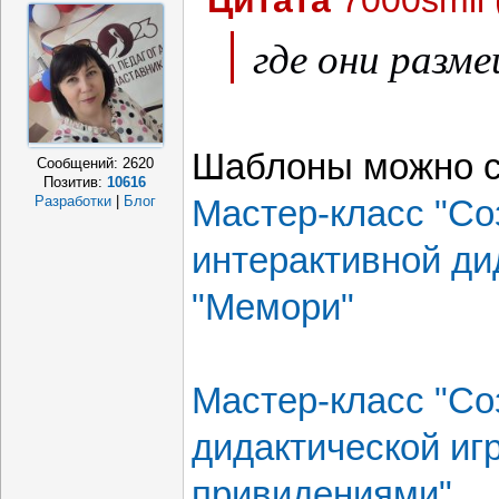
Цитата
7000smil
где они разм
Шаблоны можно с
Сообщений:
2620
Позитив:
10616
Разработки
|
Блог
Мастер-класс "Со
интерактивной ди
"Мемори"
Мастер-класс "Со
дидактической иг
привидениями"