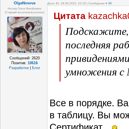
OlgaNosova
Дата: Вт, 28.06.2022, 22:19 | Сообщение #
36
Носова Ольга Михайловна
Цитата
kazachka
(старший воспитатель/учитель)
Подскажите,
последняя ра
привидениями
Сообщений:
2620
Позитив:
10616
умножения с
Разработки
|
Блог
каникулах, у
(Просто в об
Все в порядке. В
её нет)
в таблицу. Вы мо
Сертификат.