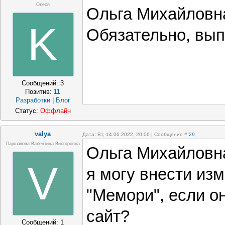
Олеся
Ольга Михайловна
K
Обязательно, вы
Сообщений:
3
Позитив:
11
Разработки
|
Блог
Статус:
Оффлайн
valya
Дата: Вт, 14.06.2022, 20:06 | Сообщение #
29
Паршакова Валентина Викторовна
Ольга Михайловна
V
я могу внести изм
"Мемори", если о
сайт?
Сообщений:
1