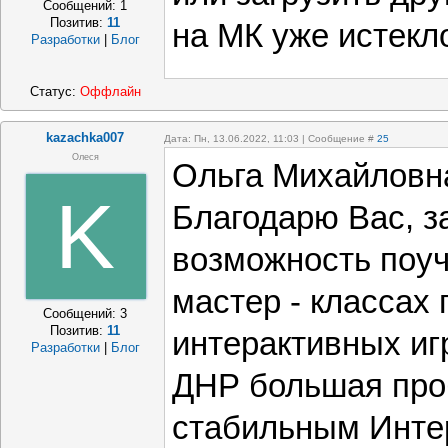
Сообщений:
1
Позитив:
11
на МК уже истекл
Разработки
|
Блог
Статус:
Оффлайн
kazachka007
Дата: Пн, 13.06.2022, 11:03 | Сообщение #
25
Олеся
Ольга Михайловна
K
Благодарю Вас, з
возможность поуч
мастер - классах
Сообщений:
3
Позитив:
11
интерактивных игр
Разработки
|
Блог
ДНР большая про
стабильным Инте