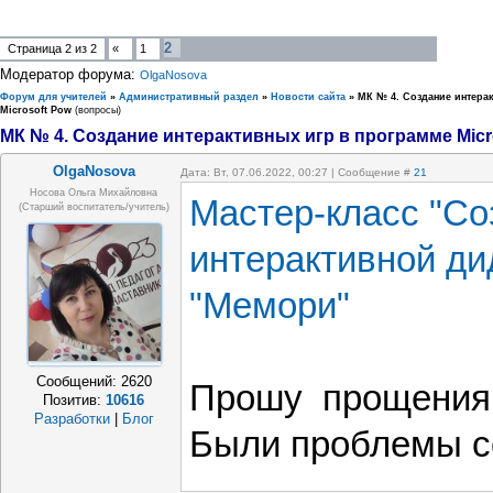
2
Страница
2
из
2
«
1
Модератор форума:
OlgaNosova
Форум для учителей
»
Административный раздел
»
Новости сайта
»
МК № 4. Создание интера
Microsoft Pow
(вопросы)
МК № 4. Создание интерактивных игр в программе Micr
OlgaNosova
Дата: Вт, 07.06.2022, 00:27 | Сообщение #
21
Носова Ольга Михайловна
Мастер-класс "Со
(старший воспитатель/учитель)
интерактивной ди
"Мемори"
Сообщений:
2620
Прошу прощения 
Позитив:
10616
Разработки
|
Блог
Были проблемы с