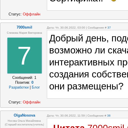
Статус:
Оффлайн
7000smil
Дата: Чт, 30.06.2022, 03:00 | Сообщение #
37
Слизкова Мария Викторовна
Добрый день, под
7
возможно ли ска
интерактивных пр
создания собствен
Сообщений:
1
Позитив:
0
они размещены?
Разработки
|
Блог
Статус:
Оффлайн
OlgaNosova
Дата: Чт, 30.06.2022, 11:59 | Сообщение #
38
Носова Ольга Михайловна
(старший воспитатель/учитель)