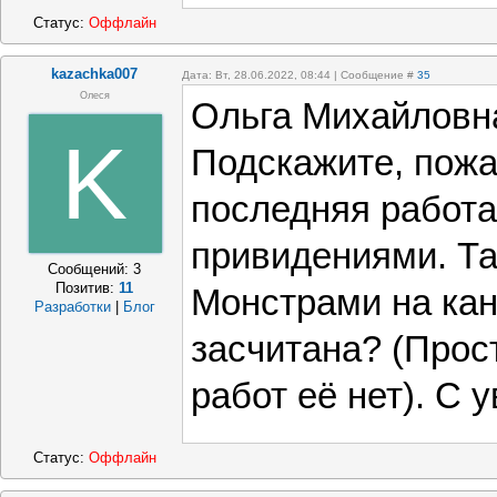
Статус:
Оффлайн
kazachka007
Дата: Вт, 28.06.2022, 08:44 | Сообщение #
35
Олеся
Ольга Михайловна
K
Подскажите, пожа
последняя работа
привидениями. Т
Сообщений:
3
Позитив:
11
Монстрами на кан
Разработки
|
Блог
засчитана? (Прос
работ её нет). С 
Статус:
Оффлайн