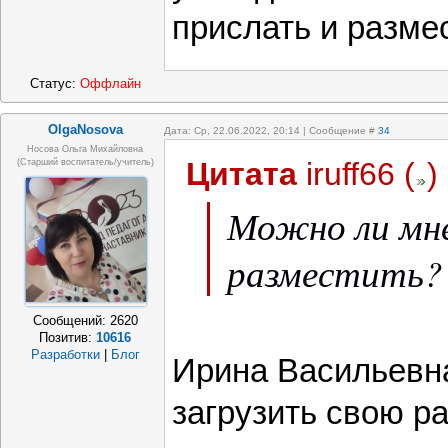
прислать и разме
Статус:
Оффлайн
OlgaNosova
Дата: Ср, 22.06.2022, 20:14 | Сообщение #
34
Носова Ольга Михайловна
Цитата
iruff66
(
)
(старший воспитатель/учитель)
Можно ли мне
разместить?
Сообщений:
2620
Позитив:
10616
Разработки
|
Блог
Ирина Васильевн
загрузить свою ра