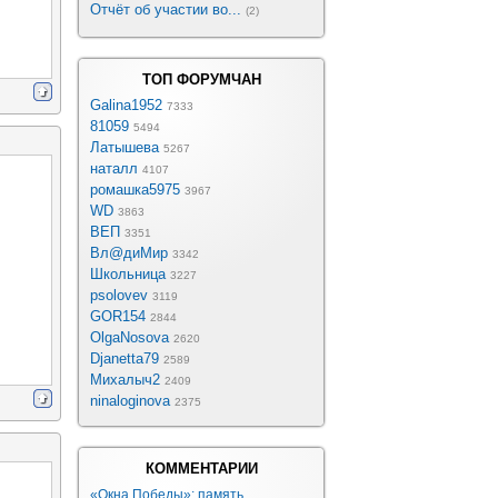
Отчёт об участии во...
(2)
ТОП ФОРУМЧАН
Galina1952
7333
81059
5494
Латышева
5267
наталл
4107
ромашка5975
3967
WD
3863
ВЕП
3351
Вл@диМир
3342
Школьница
3227
psolovev
3119
GOR154
2844
OlgaNosova
2620
Djanetta79
2589
Михалыч2
2409
ninaloginova
2375
КОММЕНТАРИИ
«Окна Победы»: память, ...