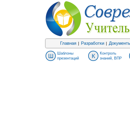
Главная
Разработки
Документ
|
|
Шаблоны
Контроль
Ш
К
презентаций
знаний, ВПР