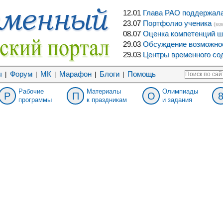
12.01
Глава РАО поддержала 
23.07
Портфолио ученика
(ко
08.07
Оценка компетенций ш
29.03
Обсуждение возможнос
29.03
Центры временного сод
ы
Форум
МК
Марафон
Блоги
Помощь
|
|
|
|
|
Рабочие
Материалы
Олимпиады
Р
П
О
программы
к праздникам
и задания