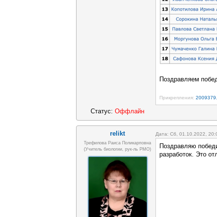
Поздравляем побед
Прикрепления:
2009379
Статус:
Оффлайн
relikt
Дата: Сб, 01.10.2022, 20
Трефилова Раиса Поликарповна
Поздравляю победи
(Учитель биологии, рук-ль РМО)
разработок. Это от