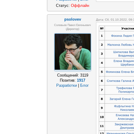
Статус:
Оффлайн
psolovev
Дата: Сб, 01.10.2022, 09
Соловьев Павел Евгеньевич
(Директор)
Сообщений:
3119
Позитив:
1917
Разработки
|
Блог