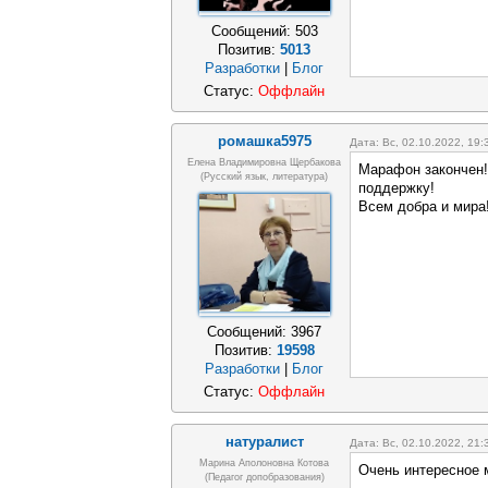
Сообщений:
503
Позитив:
5013
Разработки
|
Блог
Статус:
Оффлайн
ромашка5975
Дата: Вс, 02.10.2022, 19
Елена Владимировна Щербакова
Марафон закончен!
(русский язык, литература)
поддержку!
Всем добра и мира
Сообщений:
3967
Позитив:
19598
Разработки
|
Блог
Статус:
Оффлайн
натуралист
Дата: Вс, 02.10.2022, 21
Марина Аполоновна Котова
Очень интересное 
(педагог допобразования)