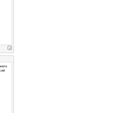
нного
сей