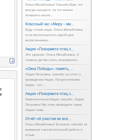
Ольга Михайловна! Спасибо Вам, что
всегда находите, за что можно
похвалить колле...
Классный час «Миру – ми...
Буду только рада, Ольга Михайловна,
если воспользуетесь идеей для
воспитанников ...
Акция «Покормите птиц з...
Это здорово, Ольга Михайловна. А
главное детям очень понравилось.
«Окна Победы»: память, ...
Лидия Петровна, спасибо за отчет о
проведении Акции. Патриотические
Акции - это ...
е
Акция «Покормите птиц з...
е
Замечательная Акция, спасибо, Лидия
Петровна! Мы тоже проводили такую
Акцию совм...
Отчёт об участии во все...
Ольга Михайловна! Большое спасибо за
внимание к воспитательной работе и
отзыв.