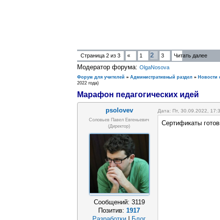
2
Страница
2
из
3
«
1
3
Читать далее
Модератор форума:
OlgaNosova
Форум для учителей
»
Административный раздел
»
Новости 
2022 года)
Марафон педагогических идей
psolovev
Дата: Пт, 30.09.2022, 17
Соловьев Павел Евгеньевич
Сертификаты готов
(Директор)
Сообщений:
3119
Позитив:
1917
Разработки
|
Блог