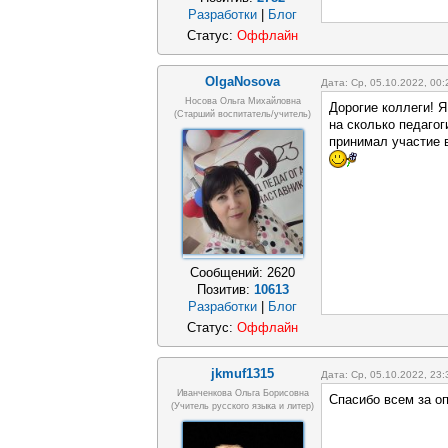
Разработки
|
Блог
Статус:
Оффлайн
OlgaNosova
Дата: Ср, 05.10.2022, 00
Носова Ольга Михайловна
Дорогие коллеги! 
(старший воспитатель/учитель)
на сколько педагог
принимал участие 
Сообщений:
2620
Позитив:
10613
Разработки
|
Блог
Статус:
Оффлайн
jkmuf1315
Дата: Ср, 05.10.2022, 23
Иванченкова Ольга Борисовна
Спасибо всем за оп
(учитель русского языка и литер)