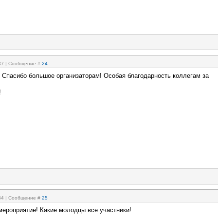
:37 | Сообщение #
24
 Спасибо большое организаторам! Особая благодарность коллегам за
!
:34 | Сообщение #
25
мероприятие! Какие молодцы все участники!