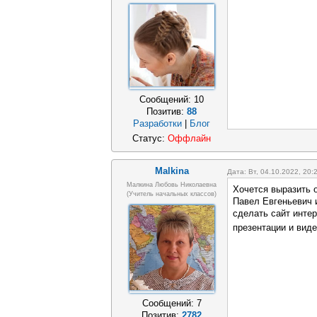
Сообщений:
10
Позитив:
88
Разработки
|
Блог
Статус:
Оффлайн
Malkina
Дата: Вт, 04.10.2022, 20
Малкина Любовь Николаевна
Хочется выразить 
(учитель начальных классов)
Павел Евгеньевич 
сделать сайт инте
презентации и вид
Сообщений:
7
Позитив:
2782