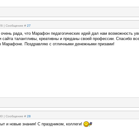
:26 | Сообщение #
27
Я очень рада, что Марафон педагогических идей дал нам возможность ув
и сайта талантливы, креативны и преданы своей профессии. Спасибо все
в Марафоне. Поздравляю с отличными денежными призами!
:30 | Сообщение #
28
ыт и новые знания! С праздником, коллеги!