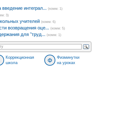
введение интеграл...
(комм: 1)
мм: 3)
кольных учителей
(комм: 6)
ти возвращения оце...
(комм: 5)
ержания для "труд...
(комм: 1)
Коррекционная
Физминутки
8
Ф
школа
на уроках