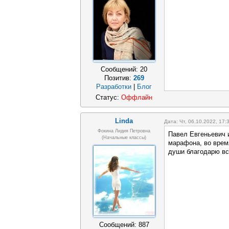
Сообщений:
20
Позитив:
269
Разработки
|
Блог
Статус:
Оффлайн
Linda
Дата: Чт, 06.10.2022, 17
Фокина Лидия Петровна
Павел Евгеньевич 
(начальные классы)
марафона, во врем
души благодарю вс
Сообщений:
887