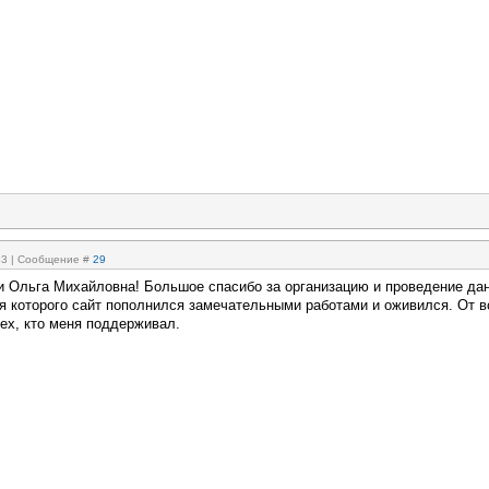
:33 | Сообщение #
29
и Ольга Михайловна! Большое спасибо за организацию и проведение да
я которого сайт пополнился замечательными работами и оживился. От в
ех, кто меня поддерживал.