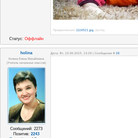
Прикрепления:
1116521.jpg
(111.6 Kb)
Статус:
Оффлайн
holina
Дата: Вт, 23.06.2015, 13:29 | Сообщение #
28
Холина Елена Михайловна
(учитель начальных классов)
Сообщений:
2273
Позитив:
2243