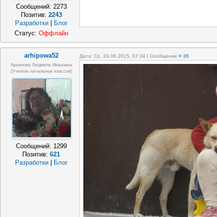
Сообщений:
2273
Позитив:
2243
Разработки
|
Блог
Статус:
Оффлайн
arhipowa52
Дата: Ср, 24.06.2015, 07:34 | Сообщение #
36
Архипова Людмила Ивановна
(учитель начальных классов)
Сообщений:
1299
Позитив:
621
Разработки
|
Блог