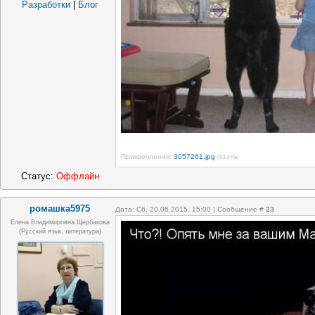
Разработки
|
Блог
Прикрепления:
3057261.jpg
(63.3 Kb)
Статус:
Оффлайн
ромашка5975
Дата: Сб, 20.06.2015, 15:00 | Сообщение #
23
Елена Владимировна Щербакова
(русский язык, литература)