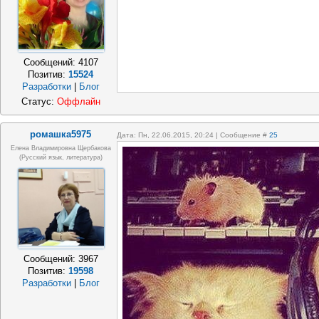
Сообщений:
4107
Позитив:
15524
Разработки
|
Блог
Статус:
Оффлайн
ромашка5975
Дата: Пн, 22.06.2015, 20:24 | Сообщение #
25
Елена Владимировна Щербакова
(русский язык, литература)
Сообщений:
3967
Позитив:
19598
Разработки
|
Блог