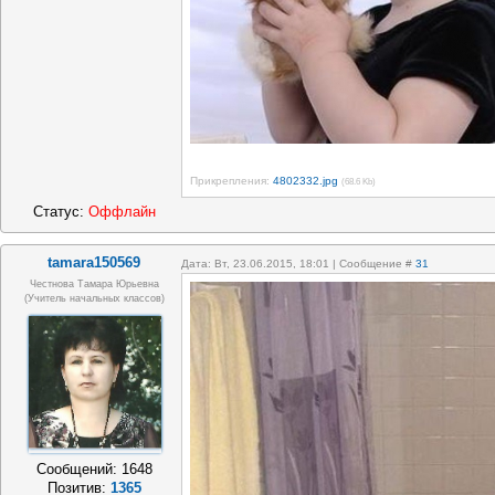
Прикрепления:
4802332.jpg
(68.6 Kb)
Статус:
Оффлайн
tamara150569
Дата: Вт, 23.06.2015, 18:01 | Сообщение #
31
Честнова Тамара Юрьевна
(учитель начальных классов)
Сообщений:
1648
Позитив:
1365