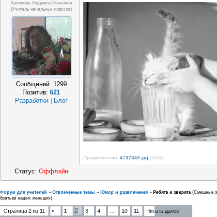
Архипова Людмила Ивановна
(учитель начальных классов)
Сообщений:
1299
Позитив:
621
Разработки
|
Блог
Прикрепления:
4737348.jpg
(73.5 Kb)
Статус:
Оффлайн
Форум для учителей
»
Отвлечённые темы
»
Юмор и развлечения
»
Ребята и зверята
(Смешные з
братьев наших меньших)
2
Страница
2
из
11
«
1
3
4
…
10
11
Читать далее