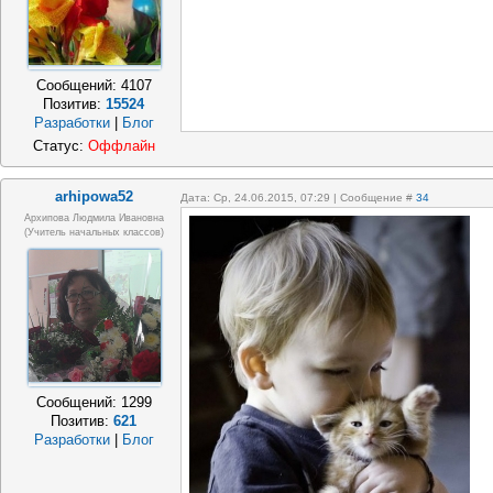
Сообщений:
4107
Позитив:
15524
Разработки
|
Блог
Статус:
Оффлайн
arhipowa52
Дата: Ср, 24.06.2015, 07:29 | Сообщение #
34
Архипова Людмила Ивановна
(учитель начальных классов)
Сообщений:
1299
Позитив:
621
Разработки
|
Блог