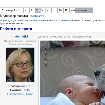
2
Страница
2
из
11
«
1
3
4
…
10
11
Читать далее
Модератор форума:
OlgaNosova
Форум для учителей
»
Отвлечённые темы
»
Юмор и развлечения
»
Ребята и зверята
(Смешные з
братьев наших меньших)
Ребята и зверята
matematik1
Дата: Сб, 20.06.2015, 11:03 | Сообщение #
21
Погребняк Татьяна Николаевна
(Учитель,зам.директора)
Сообщений:
873
Позитив:
3716
Разработки
|
Блог