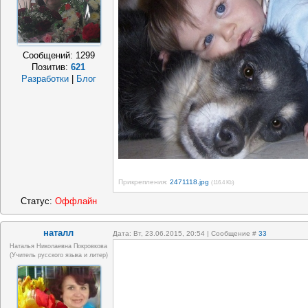
Сообщений:
1299
Позитив:
621
Разработки
|
Блог
Прикрепления:
2471118.jpg
(116.4 Kb)
Статус:
Оффлайн
наталл
Дата: Вт, 23.06.2015, 20:54 | Сообщение #
33
Наталья Николаевна Покровкова
(учитель русского языка и литер)