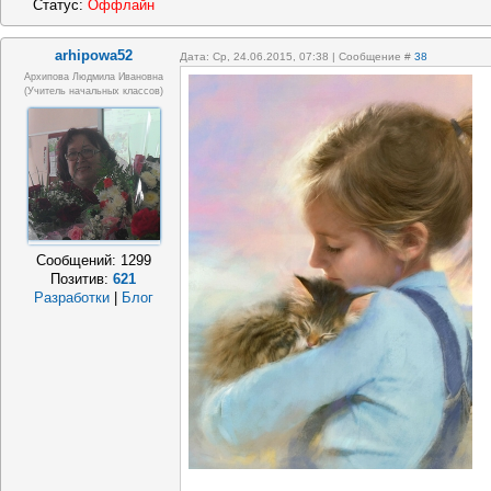
Статус:
Оффлайн
arhipowa52
Дата: Ср, 24.06.2015, 07:38 | Сообщение #
38
Архипова Людмила Ивановна
(учитель начальных классов)
Сообщений:
1299
Позитив:
621
Разработки
|
Блог