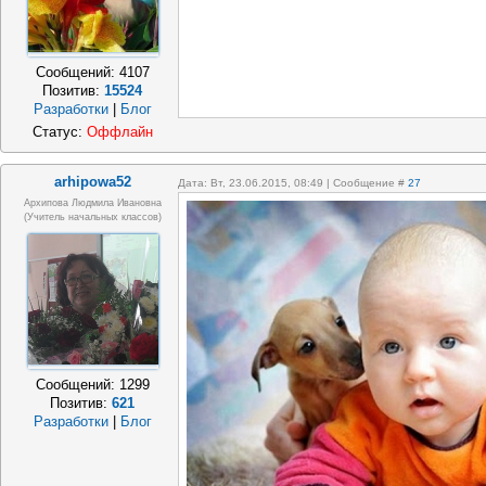
Сообщений:
4107
Позитив:
15524
Разработки
|
Блог
Статус:
Оффлайн
arhipowa52
Дата: Вт, 23.06.2015, 08:49 | Сообщение #
27
Архипова Людмила Ивановна
(учитель начальных классов)
Сообщений:
1299
Позитив:
621
Разработки
|
Блог