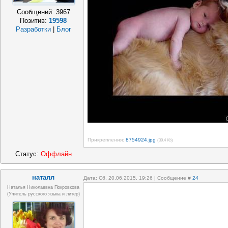
Сообщений:
3967
Позитив:
19598
Разработки
|
Блог
Прикрепления:
8754924.jpg
(39.4 Kb)
Статус:
Оффлайн
наталл
Дата: Сб, 20.06.2015, 19:26 | Сообщение #
24
Наталья Николаевна Покровкова
(учитель русского языка и литер)