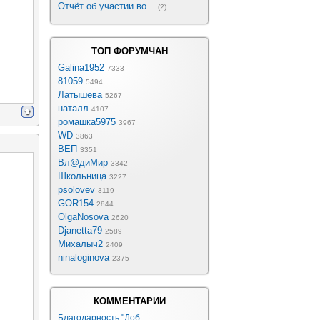
Отчёт об участии во...
(2)
ТОП ФОРУМЧАН
Galina1952
7333
81059
5494
Латышева
5267
наталл
4107
ромашка5975
3967
WD
3863
ВЕП
3351
Вл@диМир
3342
Школьница
3227
psolovev
3119
GOR154
2844
OlgaNosova
2620
Djanetta79
2589
Михалыч2
2409
ninaloginova
2375
КОММЕНТАРИИ
Благодарность "Доб...