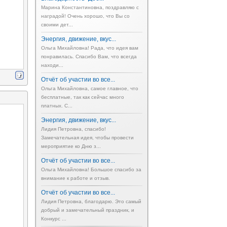
Марина Константиновна, поздравляю с
наградой! Очень хорошо, что Вы со
своими дет...
Энергия, движение, вкус...
Ольга Михайловна! Рада, что идея вам
понравилась. Спасибо Вам, что всегда
находи...
Отчёт об участии во все...
Ольга Михайловна, самое главное, что
бесплатные, так как сейчас много
платных. С...
Энергия, движение, вкус...
Лидия Петровна, спасибо!
Замечательная идея, чтобы провести
мероприятие ко Дню з...
Отчёт об участии во все...
Ольга Михайловна! Большое спасибо за
внимание к работе и отзыв.
Отчёт об участии во все...
Лидия Петровна, благодарю. Это самый
добрый и замечательный праздник, и
Конкурс ...