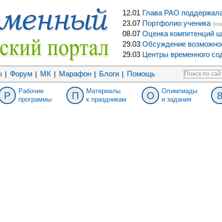
12.01
Глава РАО поддержала 
23.07
Портфолио ученика
(ко
08.07
Оценка компетенций ш
29.03
Обсуждение возможнос
29.03
Центры временного сод
ы
Форум
МК
Марафон
Блоги
Помощь
|
|
|
|
|
Рабочие
Материалы
Олимпиады
Р
П
О
программы
к праздникам
и задания