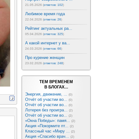
21.05.2026 (
ответов: 102
)
Любимое время года
22.04.2026 (
ответов: 26
)
Рейтинг актуальных ра...
05.04.2026 (
ответов: 325
)
А какой интернет у ва...
24.03.2026 (
ответов: 66
)
Про курение женщин
23.02.2026 (
ответов: 248
)
ТЕМ ВРЕМЕНЕМ
В БЛОГАХ...
Энергия, движение, ...
(0)
Отчёт об участии во...
(0)
Отчёт об участии во...
(0)
Лотерея без проигра...
(2)
Отчёт об участии во...
(2)
«Окна Победы»: памя...
(2)
Акция «Покормите пт...
(2)
Классный час «Миру ...
(2)
Акция «Спасибо врач...
(2)