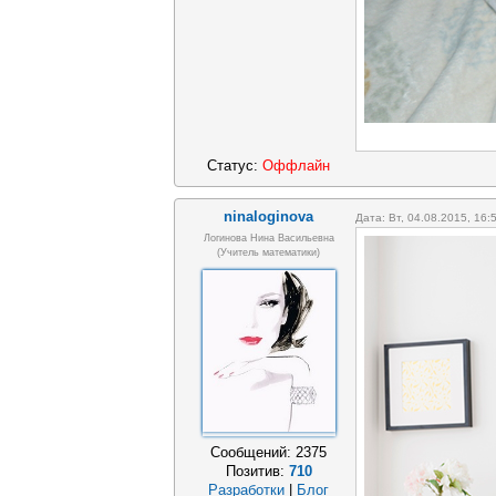
Статус:
Оффлайн
ninaloginova
Дата: Вт, 04.08.2015, 16
Логинова Нина Васильевна
(учитель математики)
Сообщений:
2375
Позитив:
710
Разработки
|
Блог