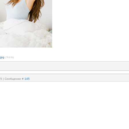
jpg
(78.8 Kb)
:15 | Сообщение #
145