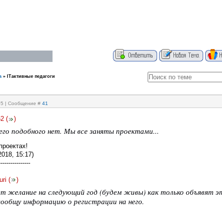
а
»
ITактивные педагоги
:05 | Сообщение #
41
52
(
)
чего подобного нет. Мы все заняты проектами...
проектах!
2018, 15:17)
----------------
uri
(
)
ет желание на следующий год (будем живы) как только объявят 
 сообщу информацию о регистрации на него.