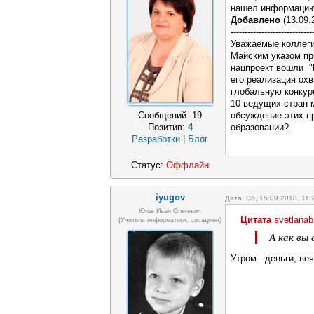
нашел информацию 
Добавлено
(13.09.
-----------------------------
Уважаемые коллеги
Майским указом пр
нацпроект вошли "
его реализация охв
глобальную конкур
10 ведущих стран 
обсуждение этих п
Сообщений:
19
образовании?
Позитив:
4
Разработки
|
Блог
Статус:
Оффлайн
iyugov
Дата: Сб, 15.09.2018, 11
Югов Иван Олегович
Цитата
svetlanab
(Учитель информатики, сисадмин)
А как вы
Утром - деньги, ве