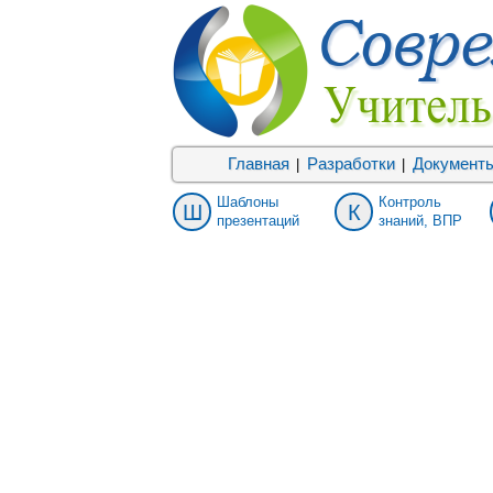
Главная
Разработки
Документ
|
|
Шаблоны
Контроль
Ш
К
презентаций
знаний, ВПР