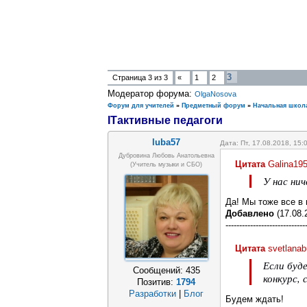
3
Страница
3
из
3
«
1
2
Модератор форума:
OlgaNosova
Форум для учителей
»
Предметный форум
»
Начальная школ
ITактивные педагоги
luba57
Дата: Пт, 17.08.2018, 15
Дубровина Любовь Анатольевна
Цитата
Galina19
(учитель музыки и СБО)
У нас ни
Да! Мы тоже все в 
Добавлено
(17.08.
-----------------------------
Цитата
svetlanab
Если буд
Сообщений:
435
конкурс,
Позитив:
1794
Разработки
|
Блог
Будем ждать!