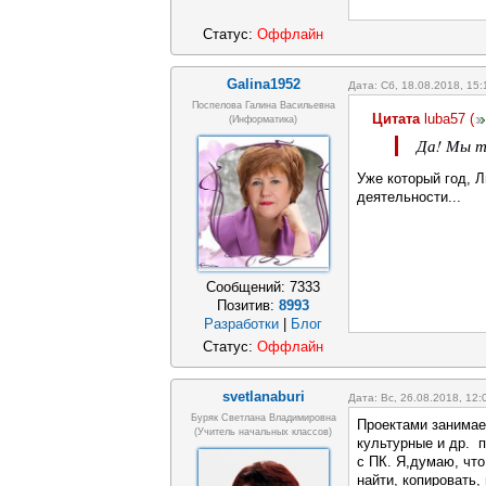
Статус:
Оффлайн
Galina1952
Дата: Сб, 18.08.2018, 15
Поспелова Галина Васильевна
Цитата
luba57
(
(информатика)
Да! Мы т
Уже который год, 
деятельности...
Сообщений:
7333
Позитив:
8993
Разработки
|
Блог
Статус:
Оффлайн
svetlanaburi
Дата: Вс, 26.08.2018, 12
Буряк Светлана Владимировна
Проектами занимае
(учитель начальных классов)
культурные и др. п
с ПК. Я,думаю, что
найти, копировать