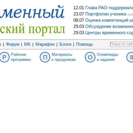
12.01
Глава РАО поддержала 
23.07
Портфолио ученика
(ко
08.07
Оценка компетенций ш
29.03
Обсуждение возможнос
29.03
Центры временного сод
ы
Форум
МК
Марафон
Блоги
Помощь
|
|
|
|
|
Рабочие
Материалы
Олимпиады
Р
П
О
программы
к праздникам
и задания