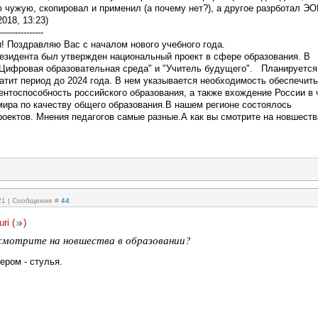
чужую, скопировал и применил (а почему нет?), а другое разрботал ЭО
2018, 13:23)
----------------
! Поздравляю Вас с началом нового учебного года.
езидента был утвержден национальный проект в сфере образования. В
Цифровая образовательная среда" и "Учитель будущего". Планируется,
атит период до 2024 года. В нем указывается необходимость обеспечить
ентоспособность российского образования, а также вхождение России в 
мира по качеству общего образования.В нашем регионе состоялось
роектов. Мнения педагогов самые разные.А как вы смотрите на новшеств
:21 | Сообщение #
44
uri
(
)
 смотрите на новшества в образовании?
чером - стулья.