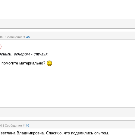
:06 | Сообщение #
45
)
еньги, вечером - стулья.
 - помогите материально?
:30 | Сообщение #
46
Светлана Владимировна. Спасибо, что поделились опытом.