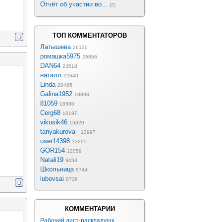
Отчёт об участии во...
(2)
ТОП КОММЕНТАТОРОВ
Латышева
26130
ромашка5975
25856
DAN64
23518
наталл
22640
Linda
20485
Galina1952
18893
81059
18580
Cerg68
16197
vikusik46
15020
tanyakurova_
13997
user14398
13205
GOR154
12059
Natali19
9458
Школьница
8744
lubovsai
8736
КОММЕНТАРИИ
Рабочий лист-раскладушк...