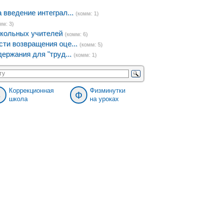
введение интеграл...
(комм: 1)
мм: 3)
кольных учителей
(комм: 6)
ти возвращения оце...
(комм: 5)
ержания для "труд...
(комм: 1)
Коррекционная
Физминутки
8
Ф
школа
на уроках