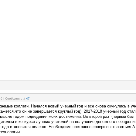
:59 | Сообщение #
47
жаемые коллеги. Начался новый учебный год и все снова окунулись в у
кажется,что он не завершается круглый год). 2017-2018 учебный год ста
смысле годом подведения моих достижений. Во второй раз (первый был 
едителем в конкурсе лучших учителей на получение денежного поощрения
 года становится нелегко. Необходимо постоянно совершенствоваться.А
технологии.