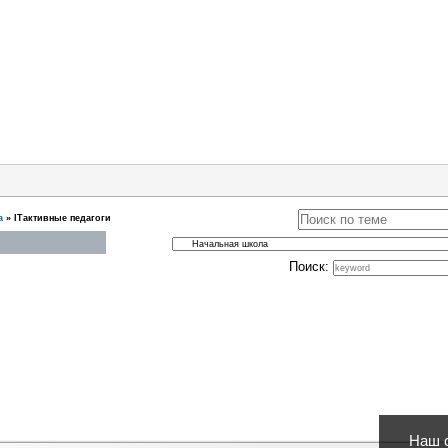
а
»
ITактивные педагоги
Поиск:
Наш с