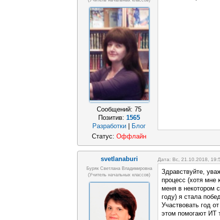
(учитель начальных классов)
Сообщений:
75
Позитив:
1565
Разработки
|
Блог
Статус:
Оффлайн
svetlanaburi
Дата: Вс, 21.10.2018, 19
Буряк Светлана Владимировна
Здравствуйте, ува
(учитель начальных классов)
процесс (хотя мне 
меня в некотором 
году) я стала поб
Участвовать год от
этом помогают ИТ 