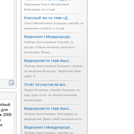
Уважаемая Ольга Михайловна!
Благодарю за отзыв!
Классный час по теме «Д...
Ольга Михайловна! Большое спасибо за
внимание к работе и отзыв.
Видеоклип к Международн...
Любовь Анатольевна! Спасибо за
ресурс и Ваше желание делиться с
коллегами. Ваша ...
Видеоролик по теме &quo...
Любовь Анатольевна! Большое спасибо
за актуальный ресурс. Творческих Вам
идей. С...
Отчёт об участии во все...
Лидия Петровна, спасибо большое за
еще один отчет по патриотическому
воспитанию.
чебный
Видеоролик по теме &quo...
л для
Любовь Анатольевна, благодарю за
в 2009
видеоролик. Даже такой праздник есть!
.
 в
Видеоклип к Международн...
Любовь Анатольевна, спасибо за