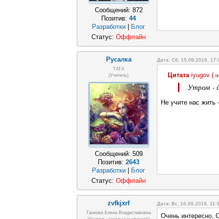
Сообщений:
872
Позитив:
44
Разработки
|
Блог
Статус:
Оффлайн
Русалка
Дата: Сб, 15.09.2018, 17
ТАТА
Цитата
iyugov
(
(Учитель)
Утром - д
Не учите нас жить
Сообщений:
509
Позитив:
2643
Разработки
|
Блог
Статус:
Оффлайн
zvfkjxrf
Дата: Вс, 16.09.2018, 11
Танкова Елена Владиславовна
Очень интересно, 