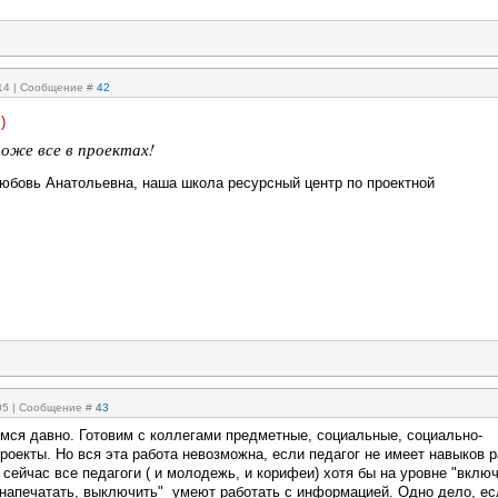
:14 | Сообщение #
42
)
оже все в проектах!
Любовь Анатольевна, наша школа ресурсный центр по проектной
:05 | Сообщение #
43
мся давно. Готовим с коллегами предметные, социальные, социально-
роекты. Но вся эта работа невозможна, если педагог не имеет навыков 
 сейчас все педагоги ( и молодежь, и корифеи) хотя бы на уровне "включ
, напечатать, выключить" умеют работать с информацией. Одно дело, ес