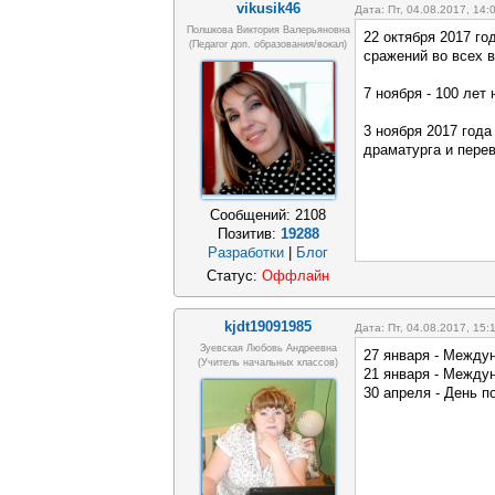
vikusik46
Дата: Пт, 04.08.2017, 14
Полшкова Виктория Валерьяновна
22 октября 2017 го
(педагог доп. образования/вокал)
сражений во всех в
7 ноября - 100 лет
3 ноября 2017 года
драматурга и пере
Сообщений:
2108
Позитив:
19288
Разработки
|
Блог
Статус:
Оффлайн
kjdt19091985
Дата: Пт, 04.08.2017, 15
Зуевская Любовь Андреевна
27 января - Между
(учитель начальных классов)
21 января - Между
30 апреля - День 