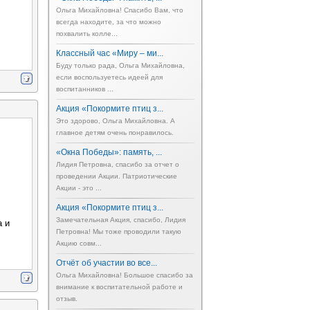
Ольга Михайловна! Спасибо Вам, что
всегда находите, за что можно
похвалить колле...
Классный час «Миру – ми...
Буду только рада, Ольга Михайловна,
если воспользуетесь идеей для
воспитанников ...
Акция «Покормите птиц з...
Это здорово, Ольга Михайловна. А
главное детям очень понравилось.
«Окна Победы»: память, ...
Лидия Петровна, спасибо за отчет о
проведении Акции. Патриотические
Акции - это ...
Акция «Покормите птиц з...
Замечательная Акция, спасибо, Лидия
а и
Петровна! Мы тоже проводили такую
Акцию совм...
Отчёт об участии во все...
Ольга Михайловна! Большое спасибо за
внимание к воспитательной работе и
отзыв.