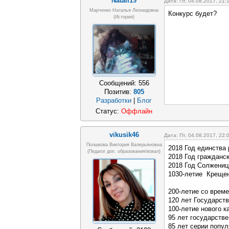
Natali19
Дата: Пт, 04.08.2017, 21
Марченко Наталья Леонидовна
Конкурс будет?
(история)
Сообщений:
556
Позитив:
805
Разработки
|
Блог
Статус:
Оффлайн
vikusik46
Дата: Пт, 04.08.2017, 22
Полшкова Виктория Валерьяновна
2018 Год единства
(педагог доп. образования/вокал)
2018 Год гражданск
2018 Год Солжени
1030-летие Крещени
200-летие со време
120 лет Государств
100-летие нового к
95 лет государстве
85 лет серии попу