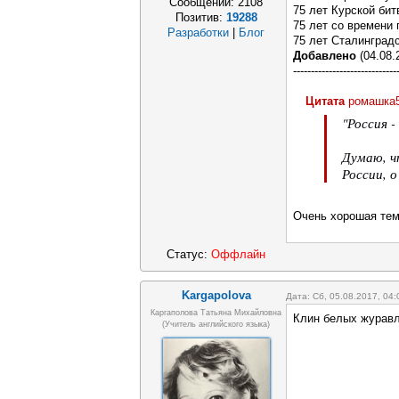
Сообщений:
2108
75 лет Курской битв
Позитив:
19288
75 лет со времени 
Разработки
|
Блог
75 лет Сталинградск
Добавлено
(04.08.
-----------------------------
Цитата
ромашка
"Россия 
Думаю, ч
России, 
Очень хорошая тем
Статус:
Оффлайн
Kargapolova
Дата: Сб, 05.08.2017, 04
Каргаполова Татьяна Михайловна
Клин белых журавл
(учитель английского языка)