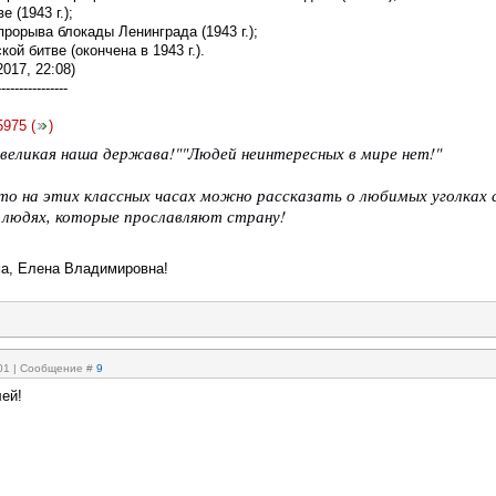
е (1943 г.);
прорыва блокады Ленинграда (1943 г.);
ой битве (окончена в 1943 г.).
2017, 22:08)
----------------
5975
(
)
- великая наша держава!""Людей неинтересных в мире нет!"
то на этих классных часах можно рассказать о любимых уголках 
о людях, которые прославляют страну!
а, Елена Владимировна!
:01 | Сообщение #
9
ей!