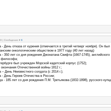
:28 | Сообщение #
6
а - День отказа от курения (отмечается в третий четверг ноября). Он был
анским онкологическим обществом в 1977 году (40 лет назад)
а - 350 лет со дня рождения Джонатана Свифта (1667-1745), английского
, философа;
тербурге был учрежден Mopcкой кадетский корпус (1752);
 окончания Отечественной войны 1812 г.;
 – День Неизвестного солдата (с 2014 г.);
а - День Героев Отечества в России;
да - 185 лет со дня рождения П.М. Третьякова (1832-1898), русского купц