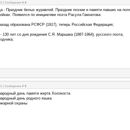
:02 | Сообщение #
4
да - Праздник белых журавлей. Праздник поэзии и памяти павших на пол
ойнах. Появился по инициативе поэта Расула Гамзатова.
 назад образована РСФСР (1917), теперь Российская Федерация;
 - 130 лет со дня рождения С.Я. Маршака (1887-1964), русского поэта,
водчика;
:12 | Сообщение #
5
народный день памяти жертв Холокоста
народный день родного языка
пожарной охраны