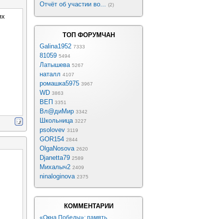
Отчёт об участии во...
(2)
ях
ТОП ФОРУМЧАН
Galina1952
7333
81059
5494
Латышева
5267
наталл
4107
ромашка5975
3967
WD
3863
ВЕП
3351
Вл@диМир
3342
Школьница
3227
psolovev
3119
GOR154
2844
OlgaNosova
2620
Djanetta79
2589
Михалыч2
2409
ninaloginova
2375
КОММЕНТАРИИ
«Окна Победы»: память, ...