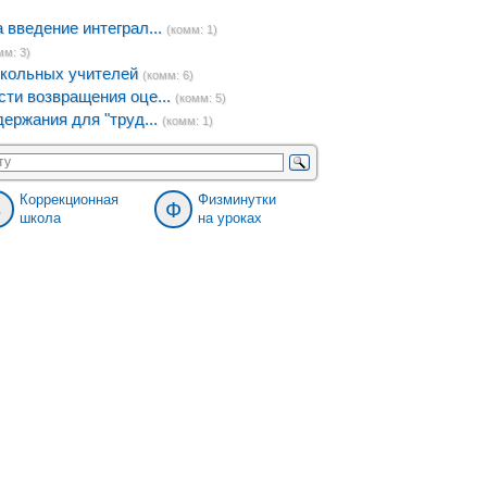
введение интеграл...
(комм: 1)
мм: 3)
кольных учителей
(комм: 6)
ти возвращения оце...
(комм: 5)
ержания для "труд...
(комм: 1)
Коррекционная
Физминутки
8
Ф
школа
на уроках