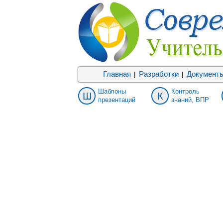
Главная
Разработки
Документ
|
|
Шаблоны
Контроль
Ш
К
презентаций
знаний, ВПР