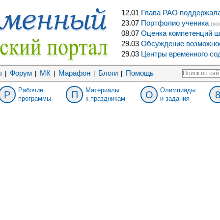
12.01
Глава РАО поддержала 
23.07
Портфолио ученика
(ко
08.07
Оценка компетенций ш
29.03
Обсуждение возможнос
29.03
Центры временного сод
ы
Форум
МК
Марафон
Блоги
Помощь
|
|
|
|
|
Рабочие
Материалы
Олимпиады
Р
П
О
программы
к праздникам
и задания