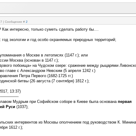
:37 | Сообщение #
2
? Как интересно, только суметь сделать работу бы....
и: год экологии и год особо охраняемых природных территорий;
 упоминания о Москве в летописях (1147 г.); или
сии Москва (основан в 1147 г.);
едового побоища» на Чудском озере: сражение между рыцарями Ливонск
во главе с Александром Невским (5 апреля 1242 г.)
правления Петра Первого (1682-1725 гг.)
динской битвы (26 августа (7 сентября) 1812 г.);
2017, 13:37)
----------------
славом Мудрым при Софийском соборе в Киеве была основана
первая
ей Руси
(1037);
польских интервентов из Москвы ополчением под руководством К. Минина
бря 1612 г.);