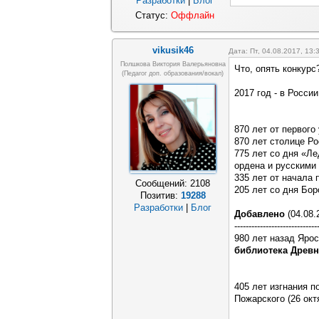
Разработки
|
Блог
Статус:
Оффлайн
vikusik46
Дата: Пт, 04.08.2017, 13
Полшкова Виктория Валерьяновна
Что, опять конкурс
(педагог доп. образования/вокал)
2017 год - в Росси
870 лет от первого
870 лет столице Рос
775 лет со дня «Л
ордена и русскими 
335 лет от начала 
Сообщений:
2108
205 лет со дня Боро
Позитив:
19288
Разработки
|
Блог
Добавлено
(04.08.
-----------------------------
980 лет назад Яро
библиотека Древн
405 лет изгнания 
Пожарского (26 октя