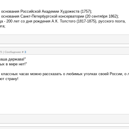
и основания Российской Академии Художеств (1757);
 основания Санкт-Петербургской консерватории (20 сентября 1862);
а - 200 лет со дня рождения А.К. Толстого (1817-1875), русского поэта,
га;
:45 | Сообщение #
3
наша держава!"
ых в мире нет!"
х классных часах можно рассказать о любимых уголках своей России, о 
ют страну!