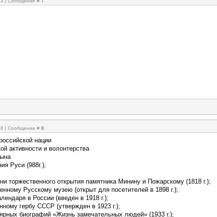
:13 | Сообщение #
7
:08 | Сообщение #
8
 российской нации
ой активности и волонтерства
цына
я Руси (988г.);
ни торжественного открытия памятника Минину и Пожарскому (1818 г.);
енному Русскому музею (открыт для посетителей в 1898 г.);
алендаря в России (введен в 1918 г.);
нному гербу CCCP (утвержден в 1923 г.);
лярных биографий «Жизнь замечательных людей» (1933 г.);