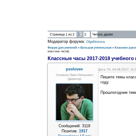
1
Страница
1
из
2
2
Читать далее
Модератор форума:
OlgaNosova
Форум для учителей
»
Большая учительская
»
Классное руко
классных часов)
Классные часы 2017-2018 учебного 
psolovev
Дата: Пт, 04.08.2017, 11
Соловьев Павел Евгеньевич
Пишите темы класс
(Директор)
году.
Прошлогодние те
Сообщений:
3119
Позитив:
1917