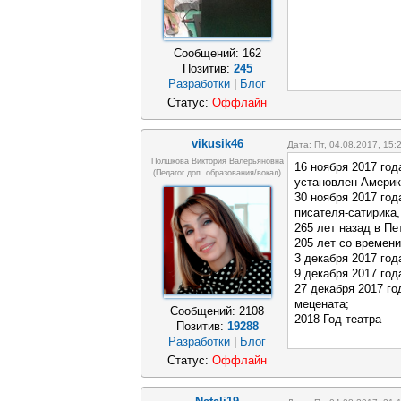
Сообщений:
162
Позитив:
245
Разработки
|
Блог
Статус:
Оффлайн
vikusik46
Дата: Пт, 04.08.2017, 15
Полшкова Виктория Валерьяновна
16 ноября 2017 год
(педагог доп. образования/вокал)
установлен Америк
30 ноября 2017 год
писателя-сатирика
265 лет назад в Пе
205 лет со времени
3 декабря 2017 года
9 декабря 2017 год
27 декабря 2017 го
мецената;
Сообщений:
2108
2018 Год театра
Позитив:
19288
Разработки
|
Блог
Статус:
Оффлайн