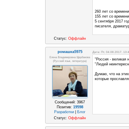
260 лет со времен
155 лет со времени
5 сентября 2017 год
писателя, драматур
Статус:
Оффлайн
ромашка5975
Дата: Пт, 04.08.2017, 13
Елена Владимировна Щербакова
"Россия - великая 
(русский язык, литература)
"Людей неинтересн
Думаю, что на эти
которые прославля
Сообщений:
3967
Позитив:
19598
Разработки
|
Блог
Статус:
Оффлайн