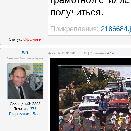
грамотной стилист
получиться.
Прикрепления:
2186684.
Статус:
Оффлайн
WD
Дата: Пт, 13.04.2018, 17:13 | Сообщение #
196
Валериан Дмитриевич Чупин
Сообщений:
3863
Позитив:
373
Разработки
|
Блог