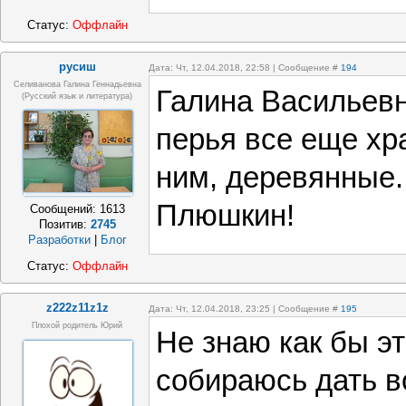
Статус:
Оффлайн
русиш
Дата: Чт, 12.04.2018, 22:58 | Сообщение #
194
Селиванова Галина Геннадьевна
Галина Васильевн
(русский язык и литература)
перья все еще хр
ним, деревянные.
Плюшкин!
Сообщений:
1613
Позитив:
2745
Разработки
|
Блог
Статус:
Оффлайн
z222z11z1z
Дата: Чт, 12.04.2018, 23:25 | Сообщение #
195
Плохой родитель Юрий
Не знаю как бы эт
собираюсь дать 