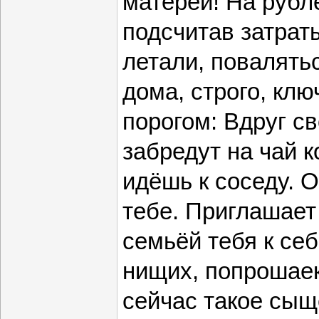
матерей! На рубл
подсчитав затрат
летали, повалятьс
дома, строго, клю
порогом: Вдруг св
забредут на чай к
идёшь к соседу. О
тебе. Приглашает
семьёй тебя к себ
нищих, попрошаек
сейчас такое сы