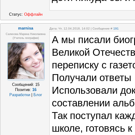
Статус:
Оффлайн
marnisa
Дата: Чт, 12.04.2018, 14:02 | Сообщение #
191
Салихова Марина Николаевна
А мы писали биог
(учитель географии)
Великой Отечеств
переписку с газет
Получали ответы
Сообщений:
15
Использовали до
Позитив:
16
Разработки
|
Блог
составлении аль
Так поступал каж
школе, готовясь 