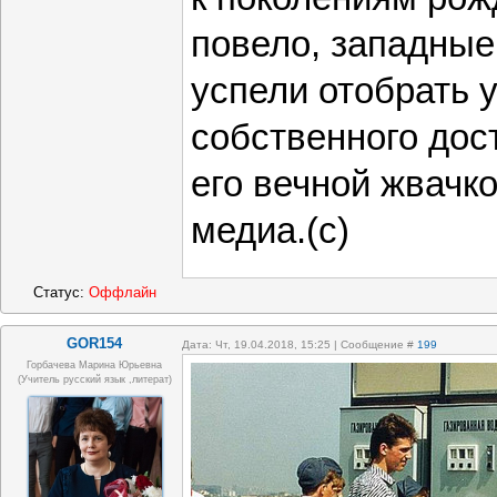
повело, западные
успели отобрать у
собственного дос
его вечной жвачк
медиа.(с)
Статус:
Оффлайн
GOR154
Дата: Чт, 19.04.2018, 15:25 | Сообщение #
199
Горбачева Марина Юрьевна
(учитель русский язык ,литерат)