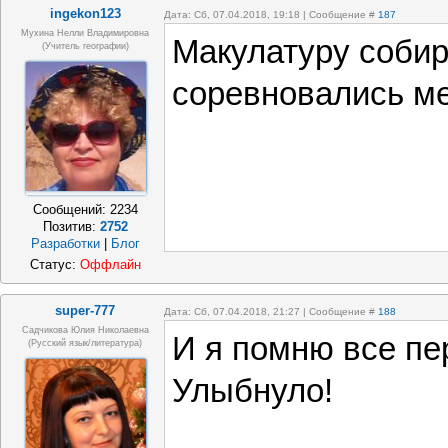
ingekon123
Дата: Сб, 07.04.2018, 19:18 | Сообщение #
187
Мухина Нелли Владимировна
Макулатуру собир
(Учитель географии)
соревновались м
Сообщений:
2234
Позитив:
2752
Разработки
|
Блог
Статус:
Оффлайн
super-777
Дата: Сб, 07.04.2018, 21:27 | Сообщение #
188
Садчикова Юлия Николаевна
И я помню все пе
(русский язык/литература)
Улыбнуло!