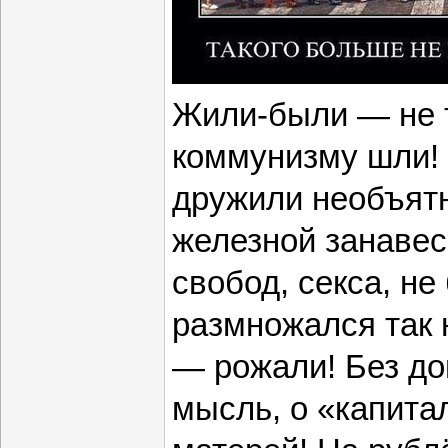
Жили-были — не т
коммунизму шли! 
дружили необъят
железной занавес
свобод, секса, не
размножался так 
— рожали! Без до
мысль, о «капита