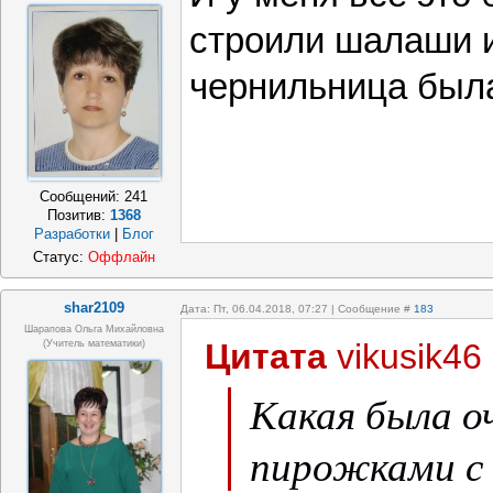
строили шалаши и
чернильница был
Сообщений:
241
Позитив:
1368
Разработки
|
Блог
Статус:
Оффлайн
shar2109
Дата: Пт, 06.04.2018, 07:27 | Сообщение #
183
Шарапова Ольга Михайловна
Цитата
vikusik46
(Учитель математики)
Какая была оч
пирожками с 