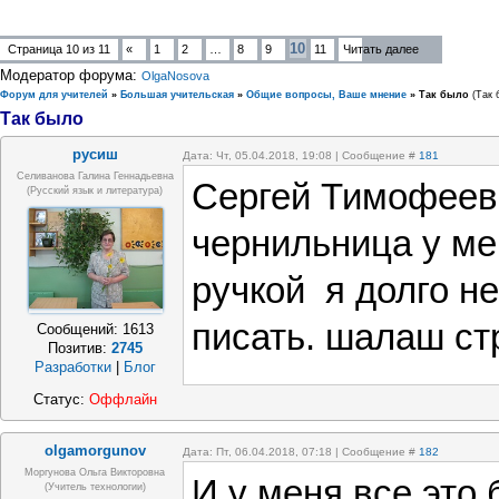
10
Страница
10
из
11
«
1
2
…
8
9
11
Читать далее
Модератор форума:
OlgaNosova
Форум для учителей
»
Большая учительская
»
Общие вопросы, Ваше мнение
»
Так было
(Так 
Так было
русиш
Дата: Чт, 05.04.2018, 19:08 | Сообщение #
181
Селиванова Галина Геннадьевна
Сергей Тимофееви
(русский язык и литература)
чернильница у ме
ручкой я долго н
писать. шалаш ст
Сообщений:
1613
Позитив:
2745
Разработки
|
Блог
Статус:
Оффлайн
olgamorgunov
Дата: Пт, 06.04.2018, 07:18 | Сообщение #
182
Моргунова Ольга Викторовна
И у меня все это 
(Учитель технологии)