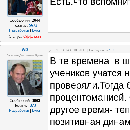
Есть,что вспомни
Сообщений:
2844
Позитив:
5673
Разработки
|
Блог
Статус:
Оффлайн
WD
Дата: Чт, 12.04.2018, 20:05 | Сообщение #
193
Валериан Дмитриевич Чупин
В те времена в ш
учеников учатся н
проверяли.Тогда 
процентоманией.
Сообщений:
3863
Позитив:
373
другое время- теп
Разработки
|
Блог
позитивная динам