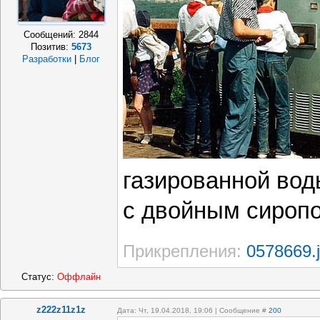
Сообщений:
2844
Позитив:
5673
Разработки
|
Блог
газированной вод
с двойным сироп
Прикрепления:
0578669.
Статус:
Оффлайн
z222z11z1z
Дата: Чт, 19.04.2018, 19:06 | Сообщение #
200