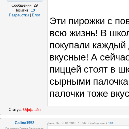
Сообщений:
29
Позитив:
19
Разработки
|
Блог
Эти пирожки с по
всю жизнь! В шко
покупали каждый 
вкусные! А сейчас
пиццей стоят в ш
сырными палочка
палочки тоже вку
Статус:
Оффлайн
Galina1952
Дата: Пт, 06.04.2018, 10:56 | Сообщение #
184
Поспелова Галина Васильевна