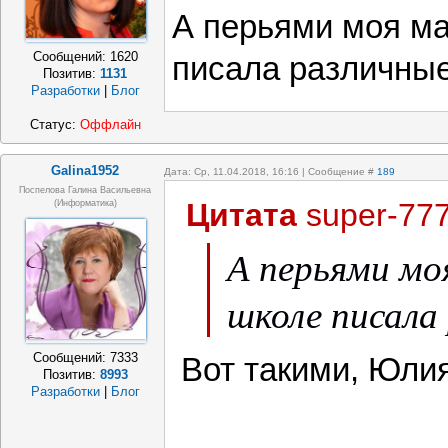
А перьями моя ма
Сообщений:
1620
писала различные
Позитив:
1131
Разработки
|
Блог
Статус:
Оффлайн
Galina1952
Дата: Ср, 11.04.2018, 16:16 | Сообщение #
189
Поспелова Галина Васильевна
Цитата
super-77
(информатика)
А перьями мо
школе писала
Сообщений:
7333
Вот такими, Юли
Позитив:
8993
Разработки
|
Блог