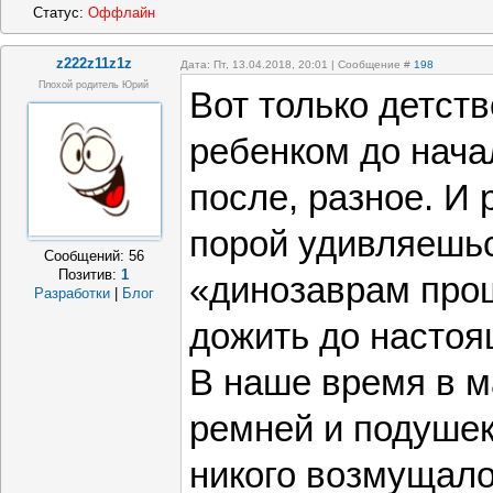
Статус:
Оффлайн
z222z11z1z
Дата: Пт, 13.04.2018, 20:01 | Сообщение #
198
Плохой родитель Юрий
Вот только детств
ребенком до нача
после, разное. И 
порой удивляешьс
Сообщений:
56
Позитив:
1
«динозаврам про
Разработки
|
Блог
дожить до настоя
В наше время в 
ремней и подушек
никого возмущало