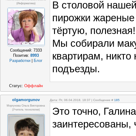
В столовой наше
(информатика)
пирожки жареные 
тёртую, полезная!
Мы собирали мак
Сообщений:
7333
квартирам, никто
Позитив:
8993
Разработки
|
Блог
подъезды.
Статус:
Оффлайн
olgamorgunov
Дата: Пт, 06.04.2018, 18:37 | Сообщение #
185
Моргунова Ольга Викторовна
Это точно, Галин
(Учитель технологии)
заинтересованы, 