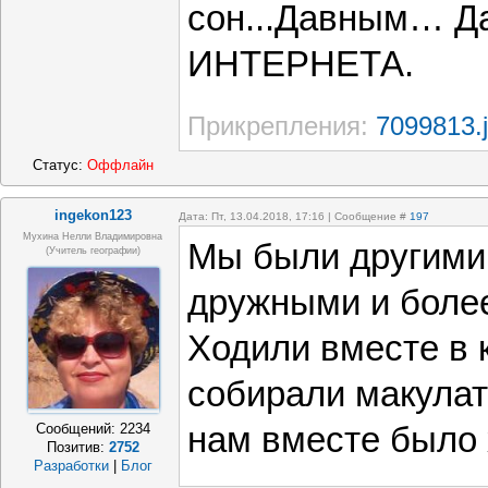
сон...Давным… 
ИНТЕРНЕТА.
Прикрепления:
7099813.
Статус:
Оффлайн
ingekon123
Дата: Пт, 13.04.2018, 17:16 | Сообщение #
197
Мухина Нелли Владимировна
Мы были другими
(Учитель географии)
дружными и боле
Ходили вместе в 
собирали макулат
Сообщений:
2234
нам вместе было
Позитив:
2752
Разработки
|
Блог