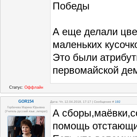
Победы
А еще делали цве
маленьких кусочк
Это были атрибут
первомайской де
Статус:
Оффлайн
GOR154
Дата: Чт, 12.04.2018, 17:17 | Сообщение #
192
Горбачева Марина Юрьевна
А сборы,маёвки,с
(учитель русский язык ,литерат)
помощь отстающи