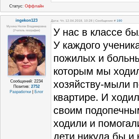
Статус:
Оффлайн
ingekon123
Дата: Чт, 12.04.2018, 10:28 | Сообщение #
190
Мухина Нелли Владимировна
У нас в классе б
(Учитель географии)
У каждого ученик
пожилых и больны
которым мы ходил
Сообщений:
2234
хозяйству-мыли п
Позитив:
2752
Разработки
|
Блог
квартире. И ходи
своим подопечны
ходили и помогал
дети никуда бы и