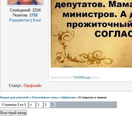
Сообщений:
2234
Позитив:
2752
Разработки
|
Блог
Прикрепления:
7449898.jpg
(89.3 Kb)
Статус:
Оффлайн
Форум для учителей
»
Отвлечённые темы
»
Оффтопик
»
О старости и пенсии
3
Страница
3
из
3
«
1
2