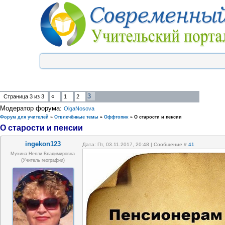
3
Страница
3
из
3
«
1
2
Модератор форума:
OlgaNosova
Форум для учителей
»
Отвлечённые темы
»
Оффтопик
»
О старости и пенсии
О старости и пенсии
ingekon123
Дата: Пт, 03.11.2017, 20:48 | Сообщение #
41
Мухина Нелли Владимировна
(Учитель географии)