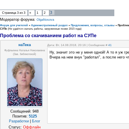
3
Страница
3
из
3
«
1
2
Модератор форума:
OlgaNosova
Форум для учителей
»
Административный раздел
»
Предложения, вопросы, отзывы
»
Проблем
СУПе
(Не удаётся скачать работы, загруженные позже 2015 года)
Проблема со скачиванием работ на СУПе
наТека
Дата: Вт, 14.08.2018, 20:16 | Сообщение #
41
Фуфлыгина Наталья Николаевна
Ну, значит это не у меня одной! А то я уж г
(зав. библиотекой)
Вчера на нем внук "работал", а после него ч
Сообщений:
948
Позитив:
5125
Разработки
|
Блог
Статус:
Оффлайн