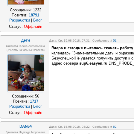
Сообщений:
1232
Позитив:
18791
Разработки
|
Блог
Статус:
Оффлайн
дети
Дата: Ср, 15.08.2018, 07:31 | Сообщение #
51
Слиткова Галина Анатольевна
Вчера и сегодня пыталась скачать работ
(Учитель начальных классов)
календарь "Знаменательные даты и образова
Безуспешно!Не удается получить доступ к с
адрес сервера
sup6.easyen.ru
.DNS_PROBE
Сообщений:
56
Позитив:
1717
Разработки
|
Блог
Статус:
Оффлайн
DAN64
Дата: Ср, 15.08.2018, 08:22 | Сообщение #
52
Данилова Надежда Георгиевна