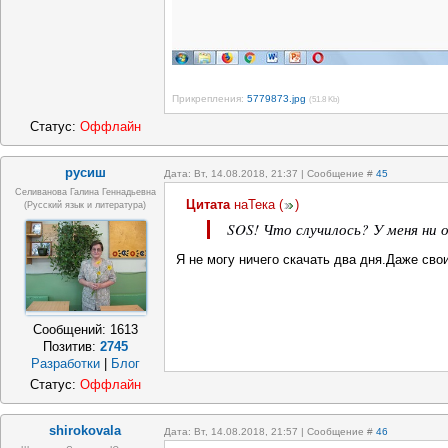
Прикрепления:
5779873.jpg
(51.8 Kb)
Статус:
Оффлайн
русиш
Дата: Вт, 14.08.2018, 21:37 | Сообщение #
45
Селиванова Галина Геннадьевна
Цитата
наТека
(
)
(русский язык и литература)
SOS! Что случилось? У меня ни 
Я не могу ничего скачать два дня.Даже сво
Сообщений:
1613
Позитив:
2745
Разработки
|
Блог
Статус:
Оффлайн
shirokovala
Дата: Вт, 14.08.2018, 21:57 | Сообщение #
46