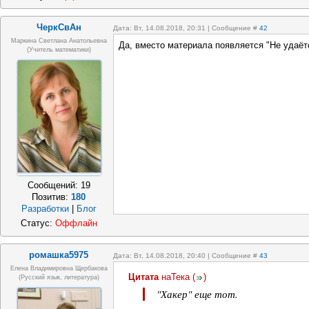
ЧеркСвАн
Дата: Вт, 14.08.2018, 20:31 | Сообщение #
42
Маркина Светлана Анатольевна
Да, вместо материала появляется "Не удаётс
(учитель математики)
Сообщений:
19
Позитив:
180
Разработки
|
Блог
Статус:
Оффлайн
ромашка5975
Дата: Вт, 14.08.2018, 20:40 | Сообщение #
43
Елена Владимировна Щербакова
Цитата
наТека
(
)
(русский язык, литература)
"Хакер" еще тот.