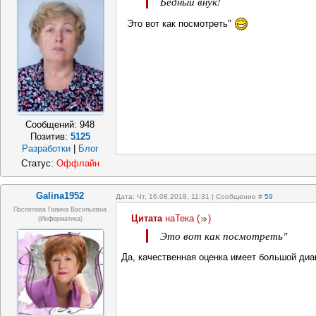
Бедный внук!
Это вот как посмотреть"
Сообщений:
948
Позитив:
5125
Разработки
|
Блог
Статус:
Оффлайн
Galina1952
Дата: Чт, 16.08.2018, 11:31 | Сообщение #
59
Поспелова Галина Васильевна
Цитата
наТека
(
)
(информатика)
Это вот как посмотреть"
Да, качественная оценка имеет большой диа