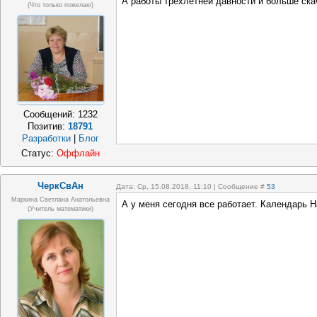
А работы трёхлетней давности и больше ск
(что только пожелаю)
Сообщений:
1232
Позитив:
18791
Разработки
|
Блог
Статус:
Оффлайн
ЧеркСвАн
Дата: Ср, 15.08.2018, 11:10 | Сообщение #
53
Маркина Светлана Анатольевна
А у меня сегодня все работает. Календарь 
(учитель математики)