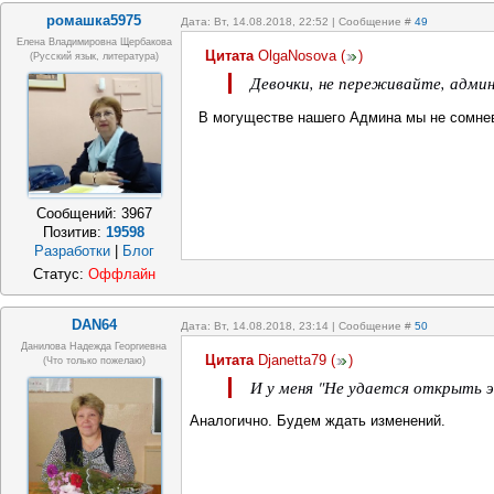
ромашка5975
Дата: Вт, 14.08.2018, 22:52 | Сообщение #
49
Елена Владимировна Щербакова
Цитата
OlgaNosova
(
)
(русский язык, литература)
Девочки, не переживайте, адми
В могуществе нашего Админа мы не сомне
Сообщений:
3967
Позитив:
19598
Разработки
|
Блог
Статус:
Оффлайн
DAN64
Дата: Вт, 14.08.2018, 23:14 | Сообщение #
50
Данилова Надежда Георгиевна
Цитата
Djanetta79
(
)
(что только пожелаю)
И у меня "Не удается открыть 
Аналогично. Будем ждать изменений.