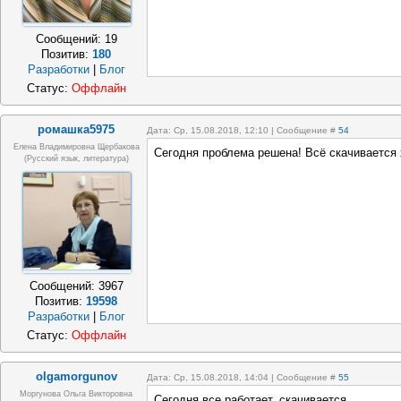
Сообщений:
19
Позитив:
180
Разработки
|
Блог
Статус:
Оффлайн
ромашка5975
Дата: Ср, 15.08.2018, 12:10 | Сообщение #
54
Елена Владимировна Щербакова
Сегодня проблема решена! Всё скачивается
(русский язык, литература)
Сообщений:
3967
Позитив:
19598
Разработки
|
Блог
Статус:
Оффлайн
olgamorgunov
Дата: Ср, 15.08.2018, 14:04 | Сообщение #
55
Моргунова Ольга Викторовна
Сегодня все работает, скачивается.