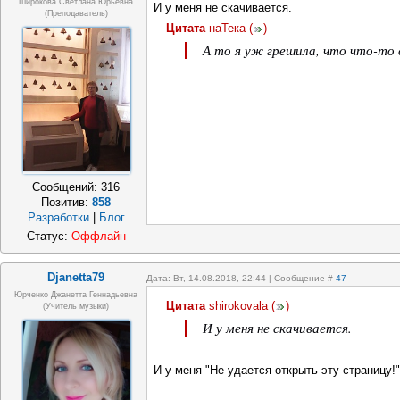
Широкова Светлана Юрьевна
И у меня не скачивается.
(преподаватель)
Цитата
наТека
(
)
А то я уж грешила, что что-то
Сообщений:
316
Позитив:
858
Разработки
|
Блог
Статус:
Оффлайн
Djanetta79
Дата: Вт, 14.08.2018, 22:44 | Сообщение #
47
Юрченко Джанетта Геннадьевна
Цитата
shirokovala
(
)
(Учитель музыки)
И у меня не скачивается.
И у меня "Не удается открыть эту страницу!"