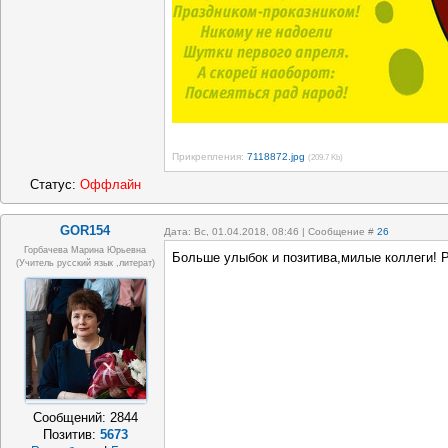
Прикрепления:
7118872.jpg
(209.7 Kb)
Статус:
Оффлайн
GOR154
Дата: Вс, 01.04.2018, 08:46 | Сообщение #
26
Горбачева Марина Юрьевна
Больше улыбок и позитива,милые коллеги!
(учитель русский язык ,литерат)
Сообщений:
2844
Позитив:
5673