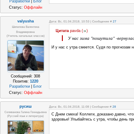
Разработки
|
Блог
Статус:
Оффлайн
valyusha
Дата: Вс, 01.04.2018, 10:53 | Сообщение #
27
Шипилова Валентина
Цитата
pavda
(
)
Владимировна
(учитель начальных классов)
У нас зима "пошутила" -вернулас
И у нас с утра смеется. Судя по прогнозам 
Сообщений:
308
Позитив:
1220
Разработки
|
Блог
Статус:
Оффлайн
русиш
Дата: Вс, 01.04.2018, 11:08 | Сообщение #
28
Селиванова Галина Геннадьевна
С Днем смеха! Коллеги, доказано давно, чт
(русский язык и литература)
здоровье! Улыбайтесь с утра, чтобы день пр