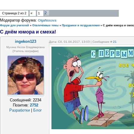
2
Страница
2
из
2
«
1
Модератор форума:
OlgaNosova
Форум для учителей
»
Отвлечённые темы
»
Праздники и поздравления
»
С днём юмора и смех
С днём юмора и смеха!
ingekon123
Дата: Сб, 01.04.2017, 13:03 | Сообщение #
21
Мухина Нелли Владимировна
(Учитель географии)
Сообщений:
2234
Позитив:
2752
Разработки
|
Блог