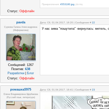
Прикрепления:
4553180.jpg
(28.4 Kb)
Статус:
Оффлайн
pavda
Дата: Сб, 01.04.2017, 16:20 | Сообщение #
22
Суркова Галина Александровна
У нас зима "пошутила" -вернулась: метель, с
(информатика)
Сообщений:
1267
Позитив:
638
Разработки
|
Блог
Статус:
Оффлайн
ромашка5975
Дата: Сб, 01.04.2017, 16:41 | Сообщение #
23
Елена Владимировна Щербакова
(русский язык, литература)