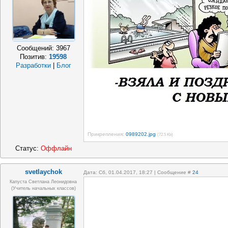
Сообщений:
3967
Позитив:
19598
Разработки
|
Блог
Прикрепления:
0989202.jpg
(72.5 Kb)
Статус:
Оффлайн
svetlaychok
Дата: Сб, 01.04.2017, 18:27 | Сообщение #
24
Капуста Светлана Леонидовна
(учитель начальных классов)