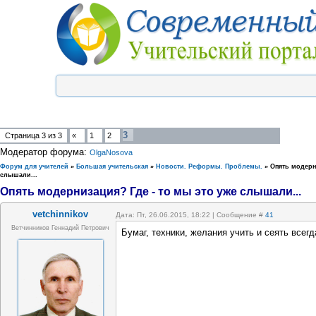
3
Страница
3
из
3
«
1
2
Модератор форума:
OlgaNosova
Форум для учителей
»
Большая учительская
»
Новости. Реформы. Проблемы.
»
Опять модерн
слышали...
Опять модернизация? Где - то мы это уже слышали...
vetchinnikov
Дата: Пт, 26.06.2015, 18:22 | Сообщение #
41
Ветчинников Геннадий Петрович
Бумаг, техники, желания учить и сеять всегд