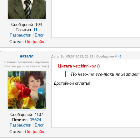
Сообщений:
104
Позитив:
11
Разработки
|
Блог
Статус:
Оффлайн
наталл
Дата: Вс, 05.07.2015, 21:33 | Сообщение #
42
Наталья Николаевна Покровкова
Цитата
vetchinnikov
(
)
(учитель русского языка и литер)
Но чего-то все-таки не хватает
Достойной оплаты!
Сообщений:
4107
Позитив:
15524
Разработки
|
Блог
Статус:
Оффлайн