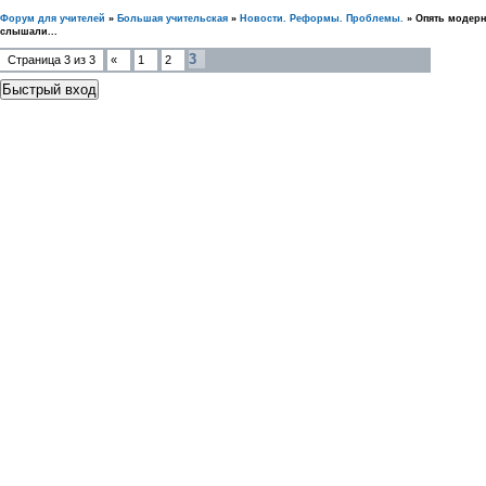
Форум для учителей
»
Большая учительская
»
Новости. Реформы. Проблемы.
»
Опять модерн
слышали...
3
Страница
3
из
3
«
1
2