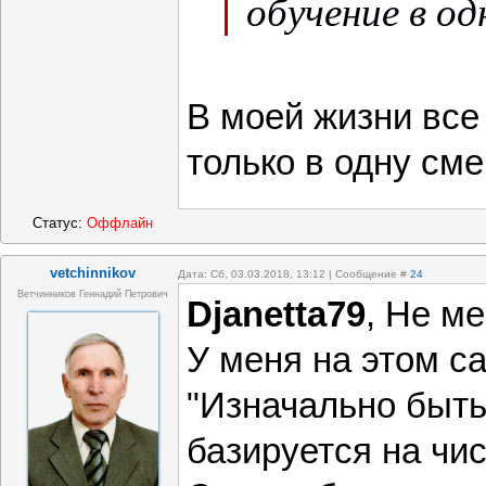
обучение в од
В моей жизни все
только в одну сме
Статус:
Оффлайн
vetchinnikov
Дата: Сб, 03.03.2018, 13:12 | Сообщение #
24
Ветчинников Геннадий Петрович
Djanetta79
, Не ме
У меня на этом са
"Изначально быть
базируется на числ