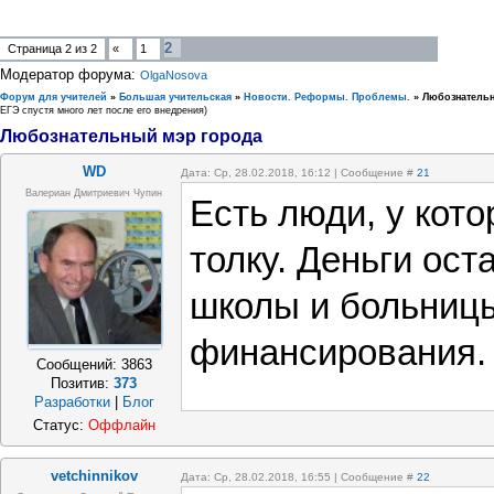
2
Страница
2
из
2
«
1
Модератор форума:
OlgaNosova
Форум для учителей
»
Большая учительская
»
Новости. Реформы. Проблемы.
»
Любознатель
ЕГЭ спустя много лет после его внедрения)
Любознательный мэр города
WD
Дата: Ср, 28.02.2018, 16:12 | Сообщение #
21
Валериан Дмитриевич Чупин
Есть люди, у кото
толку. Деньги ост
школы и больниц
финансирования.
Сообщений:
3863
Позитив:
373
Разработки
|
Блог
Статус:
Оффлайн
vetchinnikov
Дата: Ср, 28.02.2018, 16:55 | Сообщение #
22