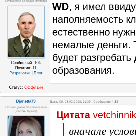
Ветчинников Геннадий Петрович
WD
, я имел ввиду
наполняемость кл
естественно нуж
немалые деньги. 
будет разгребать
Сообщений:
104
образования.
Позитив:
11
Разработки
|
Блог
Статус:
Оффлайн
Djanetta79
Дата: Сб, 03.03.2018, 11:36 | Сообщение #
23
Юрченко Джанетта Геннадьевна
Цитата
vetchinni
(Учитель музыки)
вначале услов