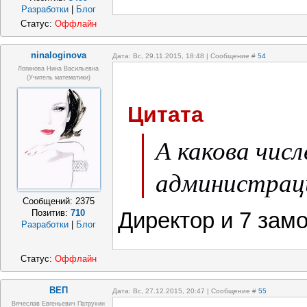
Разработки
|
Блог
Статус:
Оффлайн
ninaloginova
Дата: Вс, 29.11.2015, 18:48 | Сообщение #
54
Логинова Нина Васильевна
(учитель математики)
Цитата
А какова чис
администрац
Сообщений:
2375
Позитив:
710
Директор и 7 замо
Разработки
|
Блог
Статус:
Оффлайн
ВЕП
Дата: Вс, 27.12.2015, 20:47 | Сообщение #
55
Вячеслав Евгеньевич Патрухин