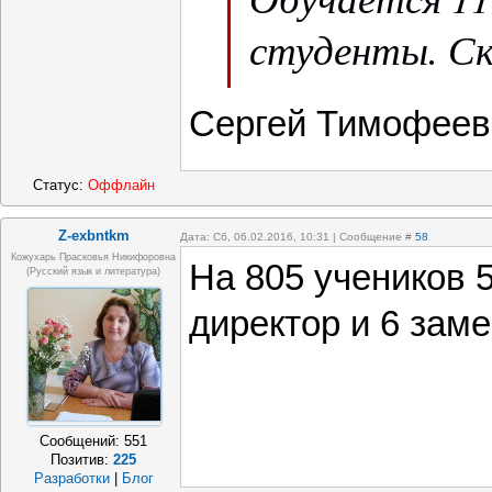
студенты. Ск
точно не ска
Сергей Тимофееви
человек.
Статус:
Оффлайн
Z-exbntkm
Дата: Сб, 06.02.2016, 10:31 | Сообщение #
58
Кожухарь Прасковья Никифоровна
На 805 учеников 5
(русский язык и литература)
директор и 6 зам
Сообщений:
551
Позитив:
225
Разработки
|
Блог