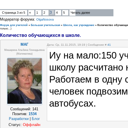
3
Страница
3
из
5
«
1
2
4
5
Читать далее
Модератор форума:
OlgaNosova
Форум для учителей
»
Большая учительская
»
Школа, как учреждение
»
Количество обучающи
только...)
Количество обучающихся в школе.
МАГ
Дата: Ср, 11.11.2015, 19:19 | Сообщение #
41
Мишарина Альбина Геннадьевна
Иу на мало:150 у
(математика)
школу расчитано 
Работаем в одну 
человек подвозим
автобусах.
Сообщений:
141
Позитив:
1534
Разработки
|
Блог
Статус:
Оффлайн