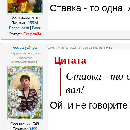
Ставка - то одна! 
Сообщений:
4107
Позитив:
15524
Разработки
|
Блог
Статус:
Оффлайн
vedvalya@ya
Дата: Пт, 20.11.2015, 17:31 | Сообщение #
53
Ведерникова Валентина
Цитата
Николаевна
(учитель/математика)
Ставка - то 
вал!
Ой, и не говорите!
Сообщений:
548
Позитив:
3499