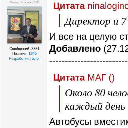
Цитата
ninalogin
(Химия, Биология, ОБЖ)
Директор и 7
И все на целую с
Добавлено
(27.12
Сообщений:
3351
Позитив:
1340
-------------------------
Разработки
|
Блог
Цитата
МАГ
(
)
Около 80 чело
каждый день 
Автобусы вмести