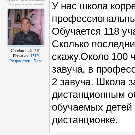
Грузинов Сергей Тимофеевич
У нас школа корр
(история,обществознание)
профессиональны
Обучается 118 уч
Сколько последни
Сообщений:
719
скажу.Около 100 ч
Позитив:
1379
Разработки
|
Блог
завуча, в профес
2 завуча. Школа 
дистанционным о
обучаемых детей 
дистанционке.