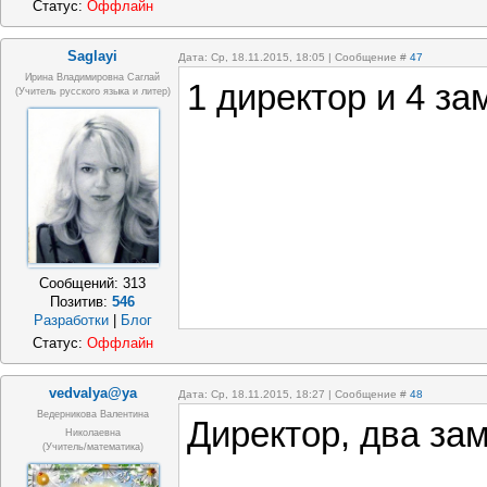
Статус:
Оффлайн
Saglayi
Дата: Ср, 18.11.2015, 18:05 | Сообщение #
47
Ирина Владимировна Саглай
1 директор и 4 за
(учитель русского языка и литер)
Сообщений:
313
Позитив:
546
Разработки
|
Блог
Статус:
Оффлайн
vedvalya@ya
Дата: Ср, 18.11.2015, 18:27 | Сообщение #
48
Ведерникова Валентина
Директор, два зам
Николаевна
(учитель/математика)