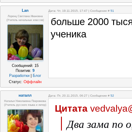
Lan
Дата: Чт, 19.11.2015, 17:47 | Сообщение #
51
Лоренц Светлана Ивановна
больше 2000 тысяч
(учитель начальных классов)
ученика
Сообщений:
15
Позитив:
9
Разработки
|
Блог
Статус:
Оффлайн
наталл
Дата: Пт, 20.11.2015, 06:27 | Сообщение #
52
Наталья Николаевна Покровкова
Цитата
vedvalya
(учитель русского языка и литер)
Два зама по о