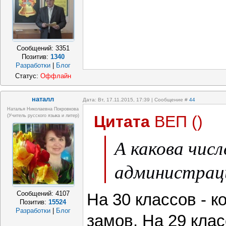
Сообщений:
3351
Позитив:
1340
Разработки
|
Блог
Статус:
Оффлайн
наталл
Дата: Вт, 17.11.2015, 17:39 | Сообщение #
44
Наталья Николаевна Покровкова
Цитата
ВЕП
(
)
(учитель русского языка и литер)
А какова чис
администрац
Сообщений:
4107
На 30 классов - к
Позитив:
15524
Разработки
|
Блог
замов. На 29 клас