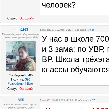
человек?
Статус:
Оффлайн
mina1963
Дата: Вс, 27.12.2015, 21:04 | Сообщение #
56
Мамаева Муминат Абдулвагабовна
У нас в школе 70
(заместитель директора по УВР)
и 3 зама: по УВР, 
ВР. Школа трёхэт
классы обучаются
Сообщений:
286
Позитив:
390
Разработки
|
Блог
Статус:
Оффлайн
ВЕП
Дата: Сб, 06.02.2016, 08:20 | Сообщение #
57
Вячеслав Евгеньевич Патрухин
(Химия, Биология, ОБЖ)