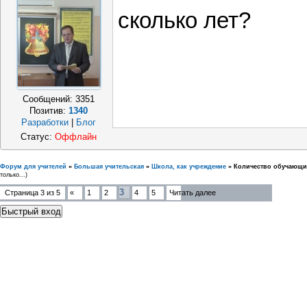
сколько лет?
Сообщений:
3351
Позитив:
1340
Разработки
|
Блог
Статус:
Оффлайн
Форум для учителей
»
Большая учительская
»
Школа, как учреждение
»
Количество обучающи
только...)
3
Страница
3
из
5
«
1
2
4
5
Читать далее