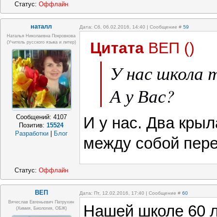
Статус:
Оффлайн
наталл
Дата: Сб, 06.02.2016, 14:40 | Сообщение #
59
Наталья Николаевна Покровкова
Цитата
ВЕП
(
)
(учитель русского языка и литер)
У нас школа
А у Вас?
Сообщений:
4107
И у нас. Два кры
Позитив:
15524
Разработки
|
Блог
между собой пер
Статус:
Оффлайн
ВЕП
Дата: Пт, 12.02.2016, 17:40 | Сообщение #
60
Вячеслав Евгеньевич Патрухин
Нашей школе 60 л
(Химия, Биология, ОБЖ)