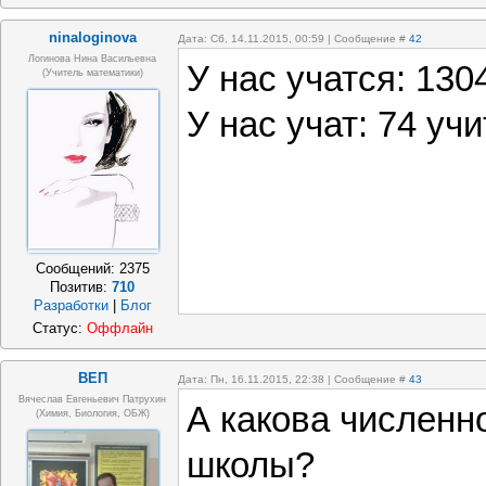
ninaloginova
Дата: Сб, 14.11.2015, 00:59 | Сообщение #
42
Логинова Нина Васильевна
У нас учатся: 130
(учитель математики)
У нас учат: 74 уч
Сообщений:
2375
Позитив:
710
Разработки
|
Блог
Статус:
Оффлайн
ВЕП
Дата: Пн, 16.11.2015, 22:38 | Сообщение #
43
Вячеслав Евгеньевич Патрухин
А какова численн
(Химия, Биология, ОБЖ)
школы?