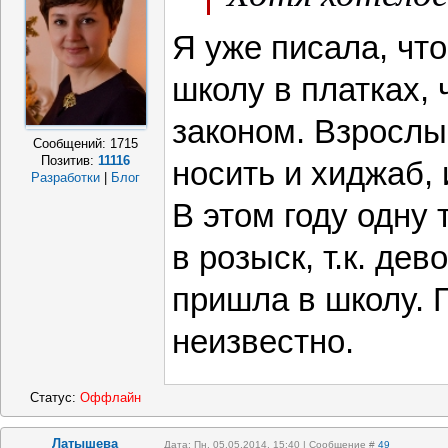
Я уже писала, что
школу в платках,
законом. Взросл
Сообщений:
1715
Позитив:
11116
носить и хиджаб, 
Разработки
|
Блог
В этом году одну
в розыск, т.к. дев
пришла в школу. Г
неизвестно.
Статус:
Оффлайн
Латышева
Дата: Пн, 05.05.2014, 15:40 | Сообщение #
49