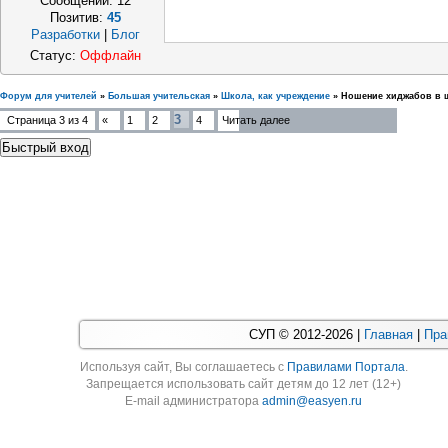
Сообщений:
12
Позитив:
45
Разработки
|
Блог
Статус:
Оффлайн
Форум для учителей
»
Большая учительская
»
Школа, как учреждение
»
Ношение хиджабов в 
3
Страница
3
из
4
«
1
2
4
Читать далее
СУП © 2012-2026 |
Главная
|
Пра
Используя cайт, Вы соглашаетесь с
Правилами Портала
.
Запрещается использовать сайт детям до 12 лет (12+)
E-mail администратора
admin@easyen.ru