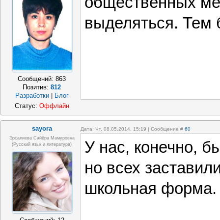
общественных ме
выделяться. Тем 
Сообщений:
863
Позитив:
812
Разработки
|
Блог
Статус:
Оффлайн
sayora
Дата: Чт, 08.05.2014, 15:19 | Сообщение #
60
Эрсалиева Сайёра Мамуровна
У нас, конечно, б
(русский язык и литература)
но всех заставил
школьная форма.