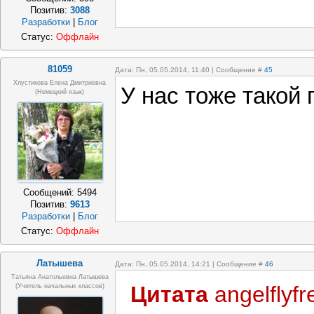
Позитив:
3088
Разработки
|
Блог
Статус:
Оффлайн
81059
Дата: Пн, 05.05.2014, 11:40 | Сообщение #
45
Хлустикова Елена Дмитриевна
У нас тоже такой 
(немецкий язык)
Сообщений:
5494
Позитив:
9613
Разработки
|
Блог
Статус:
Оффлайн
Латышева
Дата: Пн, 05.05.2014, 14:21 | Сообщение #
46
Татьяна Анатольевна Латышева
Цитата
angelflyfr
(учитель начальных классов)