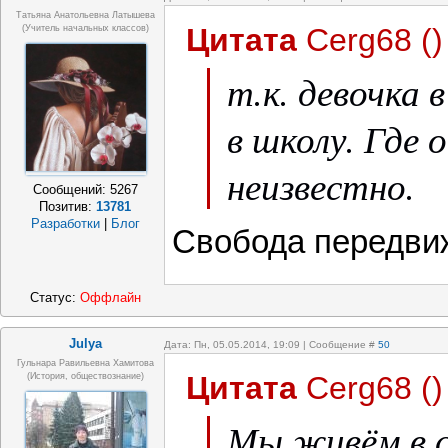
Татьяна Анатольевна Латышева
Цитата
Cerg68
(
)
(учитель начальных классов)
т.к. девочка 
в школу. Где 
неизвестно.
Сообщений:
5267
Позитив:
13781
Разработки
|
Блог
Свобода передви
Статус:
Оффлайн
Julya
Дата: Пн, 05.05.2014, 19:09 | Сообщение #
50
Гульнара Равильевна Хамитова
Цитата
Cerg68
(
)
(история, обществознание)
Мы живём в 