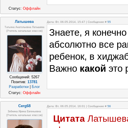
Статус:
Оффлайн
Латышева
Дата: Вт, 06.05.2014, 15:47 | Сообщение #
55
Татьяна Анатольевна Латышева
Знаете, я конечно
(учитель начальных классов)
абсолютно все ра
ребенок, в хиджаб
Важно
какой
это 
Сообщений:
5267
Позитив:
13781
Разработки
|
Блог
Статус:
Оффлайн
Cerg68
Дата: Вт, 06.05.2014, 16:01 | Сообщение #
56
Зобнина Ирина Евгеньевна
Цитата
Латышев
(учитель начальных классов)