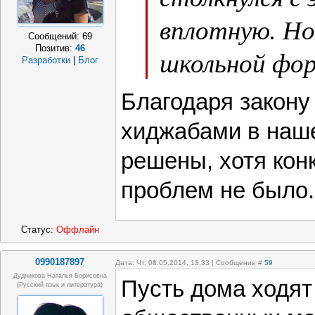
вплотную. Но
Сообщений:
69
Позитив:
46
школьной фор
Разработки
|
Блог
Благодаря закону
хиджабами в наш
решены, хотя кон
проблем не было.
Статус:
Оффлайн
0990187897
Дата: Чт, 08.05.2014, 13:33 | Сообщение #
59
Дудникова Наталья Борисовна
Пусть дома ходят 
(русский язык и литература)