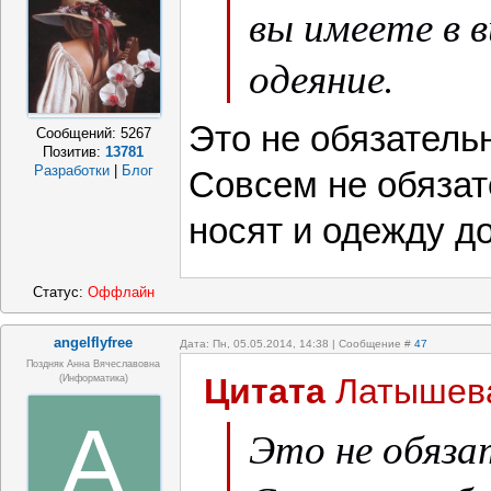
вы имеете в в
одеяние.
Это не обязатель
Сообщений:
5267
Позитив:
13781
Разработки
|
Блог
Совсем не обяза
носят и одежду д
Статус:
Оффлайн
angelflyfree
Дата: Пн, 05.05.2014, 14:38 | Сообщение #
47
Поздняк Анна Вячеславовна
Цитата
Латышев
(информатика)
A
Это не обяза