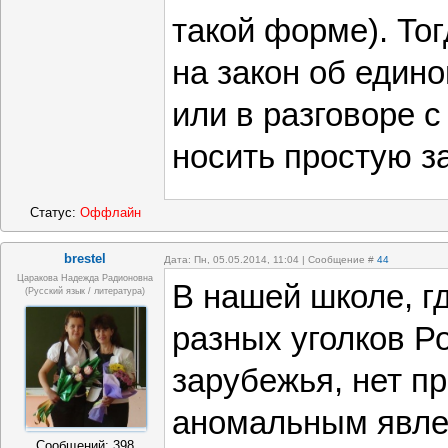
такой форме). То
на закон об един
или в разговоре 
носить простую з
Статус:
Оффлайн
brestel
Дата: Пн, 05.05.2014, 11:04 | Сообщение #
44
Царакова Надежда Радионовна
В нашей школе, гд
(Русский язык / литература)
разных уголков Р
зарубежья, нет п
аномальным явле
Сообщений:
398