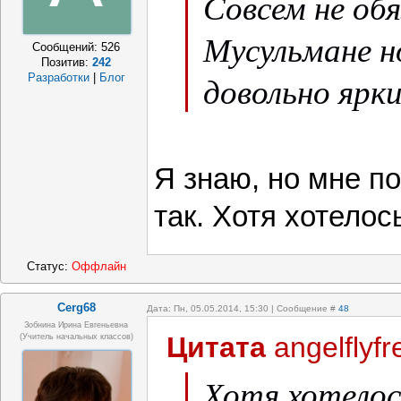
Совсем не об
Мусульмане н
Сообщений:
526
Позитив:
242
довольно ярки
Разработки
|
Блог
Я знаю, но мне п
так. Хотя хотелос
Статус:
Оффлайн
Cerg68
Дата: Пн, 05.05.2014, 15:30 | Сообщение #
48
Зобнина Ирина Евгеньевна
Цитата
angelflyfr
(учитель начальных классов)
Хотя хотелос