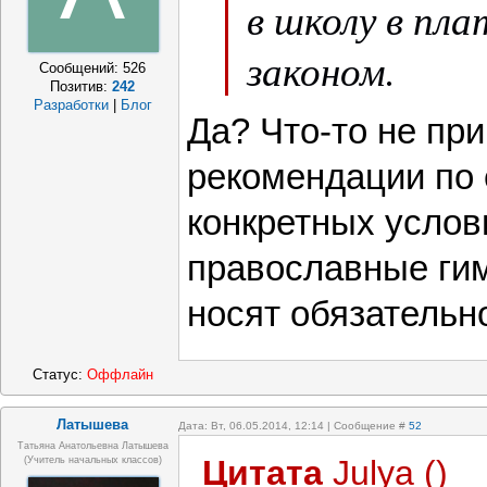
в школу в пл
законом.
Сообщений:
526
Позитив:
242
Разработки
|
Блог
Да? Что-то не при
рекомендации по 
конкретных услови
православные гим
носят обязательн
Статус:
Оффлайн
Латышева
Дата: Вт, 06.05.2014, 12:14 | Сообщение #
52
Татьяна Анатольевна Латышева
Цитата
Julya
(
)
(учитель начальных классов)