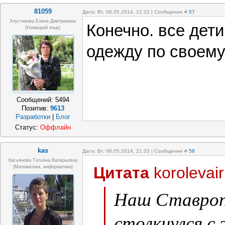
81059
Дата: Вт, 06.05.2014, 21:22 | Сообщение #
57
Хлустикова Елена Дмитриевна
Конечно. все дети
(немецкий язык)
одежду по своему
Сообщений:
5494
Позитив:
9613
Разработки
|
Блог
Статус:
Оффлайн
kas
Дата: Вт, 06.05.2014, 21:33 | Сообщение #
58
Касьянова Татьяна Валерьевна
Цитата
korolevai
(математика, информатика)
Наш Ставроп
столкнулся с