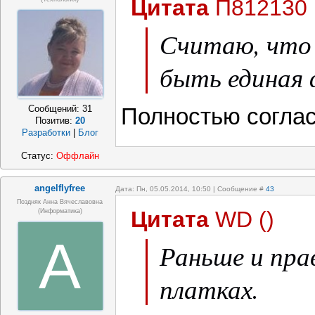
Цитата
П812130
Считаю, что 
быть единая 
Сообщений:
31
Полностью соглас
Позитив:
20
Разработки
|
Блог
Статус:
Оффлайн
angelflyfree
Дата: Пн, 05.05.2014, 10:50 | Сообщение #
43
Поздняк Анна Вячеславовна
Цитата
WD
(
)
(информатика)
A
Раньше и пра
платках.