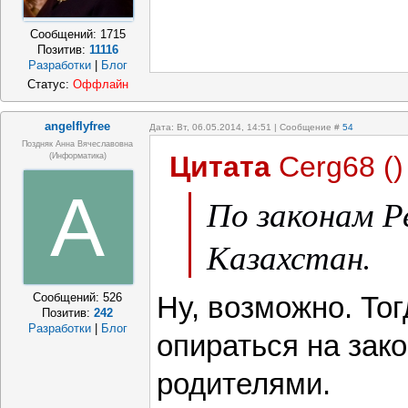
Сообщений:
1715
Позитив:
11116
Разработки
|
Блог
Статус:
Оффлайн
angelflyfree
Дата: Вт, 06.05.2014, 14:51 | Сообщение #
54
Поздняк Анна Вячеславовна
Цитата
Cerg68
(
)
(информатика)
A
По законам Р
Казахстан.
Сообщений:
526
Ну, возможно. Тог
Позитив:
242
Разработки
|
Блог
опираться на зако
родителями.