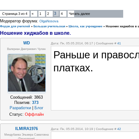
3
Страница
3
из
4
«
1
2
4
Читать далее
Модератор форума:
OlgaNosova
Форум для учителей
»
Большая учительская
»
Школа, как учреждение
»
Ношение хиджабов в 
Ношение хиджабов в школе.
WD
Дата: Пн, 05.05.2014, 06:17 | Сообщение #
41
Валериан Дмитриевич Чупин
Раньше и правос
платках.
Сообщений:
3863
Позитив:
373
Разработки
|
Блог
Статус:
Оффлайн
ILMIRA1976
Дата: Пн, 05.05.2014, 10:19 | Сообщение #
42
Миндубаева Эльмира Саматовна
(технология)