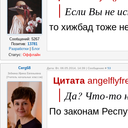
Если Вы не ис
то хижбад тоже не
Сообщений:
5267
Позитив:
13781
Разработки
|
Блог
Статус:
Оффлайн
Cerg68
Дата: Вт, 06.05.2014, 14:39 | Сообщение #
53
Зобнина Ирина Евгеньевна
Цитата
angelflyfr
(учитель начальных классов)
Да? Что-то н
По законам Респу