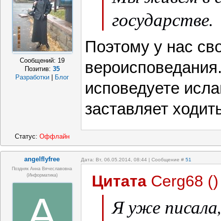
государстве.
Поэтому у нас св
Сообщений:
19
вероисповедания.
Позитив:
35
Разработки
|
Блог
исповедуете ислам
заставляет ходит
Статус:
Оффлайн
angelflyfree
Дата: Вт, 06.05.2014, 08:44 | Сообщение #
51
Поздняк Анна Вячеславовна
Цитата
Cerg68
(
)
(информатика)
A
Я уже писала