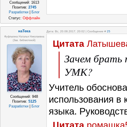
Сообщений:
1613
Позитив:
2745
Разработки
|
Блог
Статус:
Оффлайн
наТека
Дата: Вс, 20.08.2017, 20:02 | Сообщение #
25
Фуфлыгина Наталья Николаевна
Цитата
Латышев
(зав. библиотекой)
Зачем брать 
УМК?
Учитель обоснов
использования в 
Сообщений:
948
Позитив:
5125
Разработки
|
Блог
языка. Руководст
Цитата
ромашка