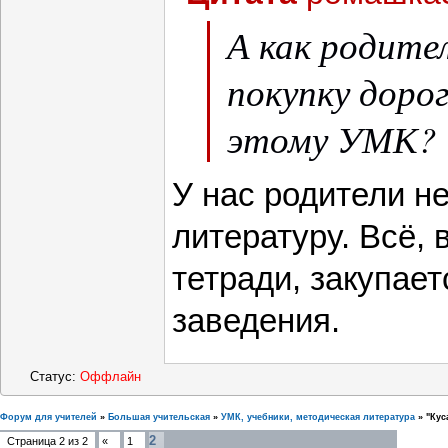
А как родите
покупку доро
этому УМК?
У нас родители н
литературу. Всё, 
тетради, закупает
заведения.
Статус:
Оффлайн
Форум для учителей
»
Большая учительская
»
УМК, учебники, методическая литература
»
"Кус
2
Страница
2
из
2
«
1