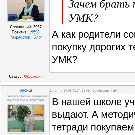
Зачем брать 
УМК?
Сообщений:
3967
А как родители с
Позитив:
19598
Разработки
|
Блог
покупку дорогих т
УМК?
Статус:
Оффлайн
русиш
Дата: Чт, 17.08.2017, 21:49 | Сообщение #
24
Селиванова Галина Геннадьевна
В нашей школе уч
(русский язык и литература)
выдают. А методи
тетради покупаем