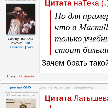
Цитата
наТека
(
(учитель начальных классов)
Но для приме
что в Macmill
только учебни
Сообщений:
5267
Позитив:
13781
стоит больше
Разработки
|
Блог
Зачем брать тако
Статус:
Оффлайн
ромашка5975
Дата: Чт, 17.08.2017, 21:47 | Сообщение #
23
Елена Владимировна Щербакова
Цитата
Латышев
(русский язык, литература)