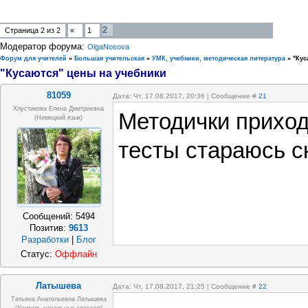
2
Страница
2
из
2
«
1
Модератор форума:
OlgaNosova
Форум для учителей
»
Большая учительская
»
УМК, учебники, методическая литература
»
"Кус
"Кусаются" цены на учебники
81059
Дата: Чт, 17.08.2017, 20:36 | Сообщение #
21
Хлустикова Елена Дмитриевна
Методички приход
(немецкий язык)
тесты стараюсь ск
Сообщений:
5494
Позитив:
9613
Разработки
|
Блог
Статус:
Оффлайн
Латышева
Дата: Чт, 17.08.2017, 21:25 | Сообщение #
22
Татьяна Анатольевна Латышева