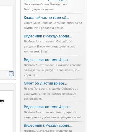
Уважаемая Ольга Михайловна!
Благодарю за отзыв!
Классный час по теме «Д...
Ольга Михайловна! Большое спасибо за
внимание к работе и отзыв.
Видеоклип к Международн...
Любовь Анатольевна! Спасибо за
ресурс и Ваше желание делиться с
коллегами. Ваша ...
Видеоролик по теме &quo...
Любовь Анатольевна! Большое спасибо
за актуальный ресурс. Творческих Вам
идей. С...
Отчёт об участии во все...
Лидия Петровна, спасибо большое за
еще один отчет по патриотическому
воспитанию.
 не
Видеоролик по теме &quo...
Любовь Анатольевна, благодарю за
видеоролик. Даже такой праздник есть!
Видеоклип к Международн...
Любовь Анатольевна, спасибо за