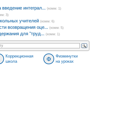
введение интеграл...
(комм: 1)
мм: 3)
кольных учителей
(комм: 6)
ти возвращения оце...
(комм: 5)
ержания для "труд...
(комм: 1)
Коррекционная
Физминутки
8
Ф
школа
на уроках