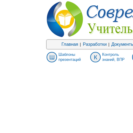
Главная
Разработки
Документ
|
|
Шаблоны
Контроль
Ш
К
презентаций
знаний, ВПР