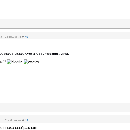
:33 | Сообщение #
48
абортов остаются девственницами.
ыта?
:31 | Сообщение #
49
о плохо соображаем.