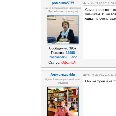
ромашка5975
Дата: Чт, 27.03.2014, 08
Елена Владимировна Щербакова
Самое главное, что
(русский язык, литература)
ученикам. В настоя
одна, но очень ува
Сообщений:
3967
Позитив:
19598
Разработки
|
Блог
Статус:
Оффлайн
АлександраМи
Дата: Чт, 27.03.2014, 11
Рубан Александра Михайловна
Они не хуже и не л
(Музыка)