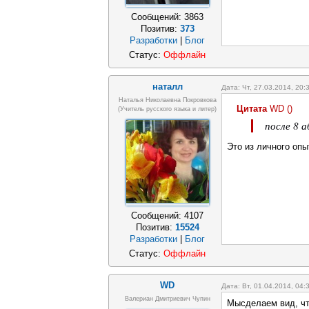
Сообщений:
3863
Позитив:
373
Разработки
|
Блог
Статус:
Оффлайн
наталл
Дата: Чт, 27.03.2014, 20
Наталья Николаевна Покровкова
Цитата
WD
(
)
(учитель русского языка и литер)
после 8 
Это из личного оп
Сообщений:
4107
Позитив:
15524
Разработки
|
Блог
Статус:
Оффлайн
WD
Дата: Вт, 01.04.2014, 04
Валериан Дмитриевич Чупин
Мысделаем вид, чт