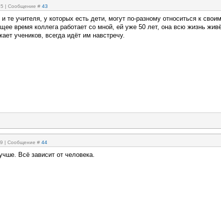
:45 | Сообщение #
43
 и те учителя, у которых есть дети, могут по-разному относиться к свои
щее время коллега работает со мной, ей уже 50 лет, она всю жизнь жив
жает учеников, всегда идёт им навстречу.
:39 | Сообщение #
44
учше. Всё зависит от человека.