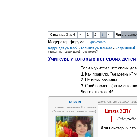
3
Страница
3
из
4
«
1
2
4
Читать далее
Модератор форума:
OlgaNosova
Форум для учителей
»
Большая учительская
»
Современный 
учителя нет своих детей - это плохо?)
Учителя, у которых нет своих детей 
Если у учителя нет своих дет
1
.
Как правило, "бездетный" 
2
.
Не вижу разницы
3
.
Свой вариант (разъясню ни
Всего ответов:
49
наталл
Дата: Ср, 26.03.2014, 18
Наталья Николаевна Покровкова
Цитата
ВЕП
(
)
(учитель русского языка и литер)
Обсуждат
Для некоторых это