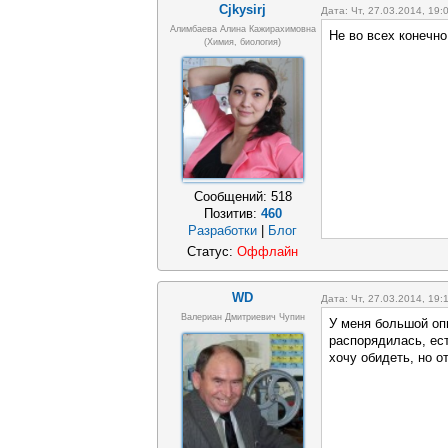
Cjkysirj
Дата: Чт, 27.03.2014, 19
Алимбаева Алина Кажирахимовна
Не во всех конечно
(химия, биология)
Сообщений:
518
Позитив:
460
Разработки
|
Блог
Статус:
Оффлайн
WD
Дата: Чт, 27.03.2014, 19
Валериан Дмитриевич Чупин
У меня большой опы
распорядилась, ес
хочу обидеть, но о