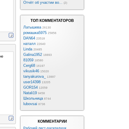
Отчёт об участии во...
(2)
ТОП КОММЕНТАТОРОВ
Латышева
26130
ромашка5975
25856
DAN64
23518
наталл
22640
Linda
20485
Galina1952
18893
не
81059
18580
Cerg68
16197
vikusik46
15020
tanyakurova_
13997
user14398
13205
GOR154
12059
Natali19
9458
Школьница
8744
lubovsai
8736
КОММЕНТАРИИ
Рабочий лист-раскладушк...