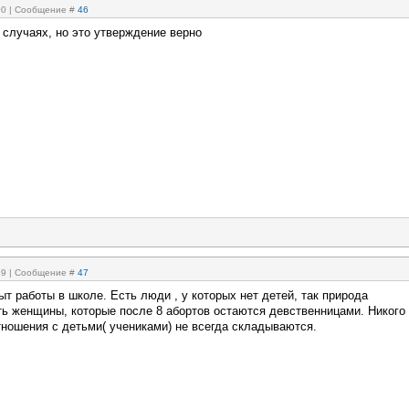
:00 | Сообщение #
46
 случаях, но это утверждение верно
:19 | Сообщение #
47
т работы в школе. Есть люди , у которых нет детей, так природа
ть женщины, которые после 8 абортов остаются девственницами. Никого
тношения с детьми( учениками) не всегда складываются.