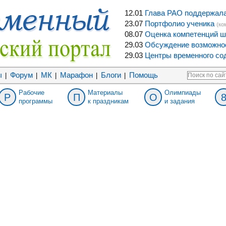
12.01
Глава РАО поддержала 
23.07
Портфолио ученика
(ко
08.07
Оценка компетенций ш
29.03
Обсуждение возможнос
29.03
Центры временного сод
ы
Форум
МК
Марафон
Блоги
Помощь
|
|
|
|
|
Рабочие
Материалы
Олимпиады
Р
П
О
программы
к праздникам
и задания