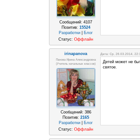
Сообщений:
4107
Позитив:
15524
Разработки
|
Блог
Статус:
Оффлайн
irinapanova
Дата: Ср, 26.03.2014, 22
Панова Ирина Александровна
Детей может не бы
(учитель начальных классов)
святое.
Сообщений:
386
Позитив:
2165
Разработки
|
Блог
Статус:
Оффлайн