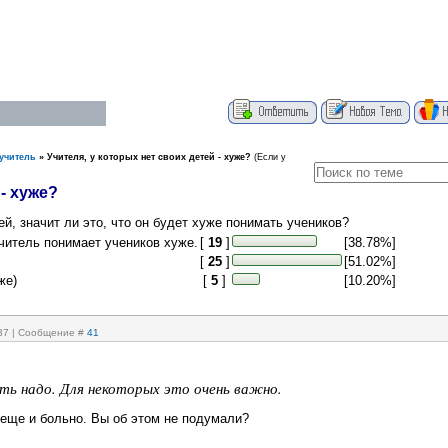
учитель
»
Учителя, у которых нет своих детей - хуже?
(Если у
- хуже?
ей, значит ли это, что он будет хуже понимать учеников?
учитель понимает учеников хуже.
[
19
]
[38.78%]
[
25
]
[51.02%]
же)
[
5
]
[10.20%]
:37 | Сообщение #
41
ь надо. Для некоторых это очень важно.
 еще и больно. Вы об этом не подумали?