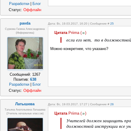
Разработки
|
Блог
Статус:
Оффлайн
pavda
Дата: Вс, 19.03.2017, 16:20 | Сообщение #
25
Суркова Галина Александровна
Цитата
Priima
(
)
(информатика)
если его нет, то в должностной
Можно конкретнее, что указано?
Сообщений:
1267
Позитив:
638
Разработки
|
Блог
Статус:
Оффлайн
Латышева
Дата: Вс, 19.03.2017, 17:27 | Сообщение #
26
Татьяна Анатольевна Латышева
Цитата
Priima
(
)
(учитель начальных классов)
Учителей должен защищать профс
должностной инструкции все ук