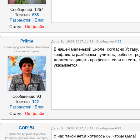
Сообщений:
1267
Позитив:
638
Разработки
|
Блог
Статус:
Оффлайн
Priima
Дата: Вс, 19.03.2017, 14:13 | Сообщение #
22
Нижегородцева Ольга Яковлевна
В нашей маленькой школе, согласно Уставу,
(учитель истории)
конфликты разбираем - учитель, ребенок, р
должен защищать профсоюз, если он есть, а
указывается.
Сообщений:
93
Позитив:
142
Разработки
|
Блог
Статус:
Оффлайн
GOR154
Дата: Вс, 19.03.2017, 14:17 | Сообщение #
23
Горбачева Марина Юрьевна
У нас такой нет,а хотелось бы,чтобы была!
(учитель русский язык ,литерат)