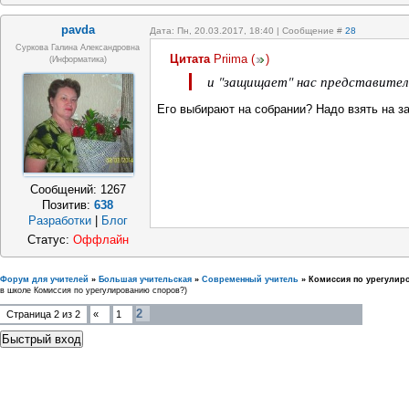
pavda
Дата: Пн, 20.03.2017, 18:40 | Сообщение #
28
Суркова Галина Александровна
Цитата
Priima
(
)
(информатика)
и "защищает" нас представител
Его выбирают на собрании? Надо взять на з
Сообщений:
1267
Позитив:
638
Разработки
|
Блог
Статус:
Оффлайн
Форум для учителей
»
Большая учительская
»
Современный учитель
»
Комиссия по урегулир
в школе Комиссия по урегулированию споров?)
2
Страница
2
из
2
«
1