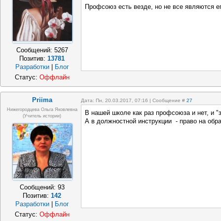
Профсоюз есть везде, но не все являются е
Сообщений:
5267
Позитив:
13781
Разработки
|
Блог
Статус:
Оффлайн
Priima
Дата: Пн, 20.03.2017, 07:16 | Сообщение #
27
Нижегородцева Ольга Яковлевна
В нашей школе как раз профсоюза и нет, и 
(учитель истории)
А в должностной инструкции - право на обр
Сообщений:
93
Позитив:
142
Разработки
|
Блог
Статус:
Оффлайн