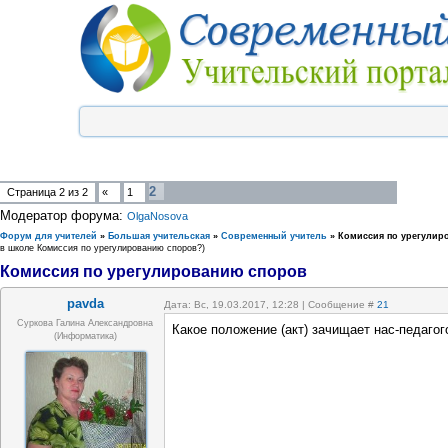
2
Страница
2
из
2
«
1
Модератор форума:
OlgaNosova
Форум для учителей
»
Большая учительская
»
Современный учитель
»
Комиссия по урегулир
в школе Комиссия по урегулированию споров?)
Комиссия по урегулированию споров
pavda
Дата: Вс, 19.03.2017, 12:28 | Сообщение #
21
Суркова Галина Александровна
Какое положение (акт) зачищает нас-педагог
(информатика)