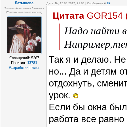
Латышева
Дата: Вт, 15.08.2017, 21:03 | Сообщение #
99
Татьяна Анатольевна Латышева
Цитата
GOR154
(учитель начальных классов)
Надо найти в
Например,те
Так я и делаю. Не
Сообщений:
5267
Позитив:
13781
Разработки
|
Блог
но... Да и детям 
отдохнуть, сменит
урок.
Если бы окна были
работа все равно