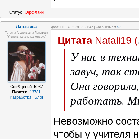
Статус:
Оффлайн
Латышева
Дата: Пн, 14.08.2017, 21:42 | Сообщение #
97
Татьяна Анатольевна Латышева
Цитата
Natali19
(
(учитель начальных классов)
У нас в техни
завуч, так ст
Она говорила
Сообщений:
5267
Позитив:
13781
работать. Мы
Разработки
|
Блог
благодарны.
Невозможно соста
чтобы у учителя 