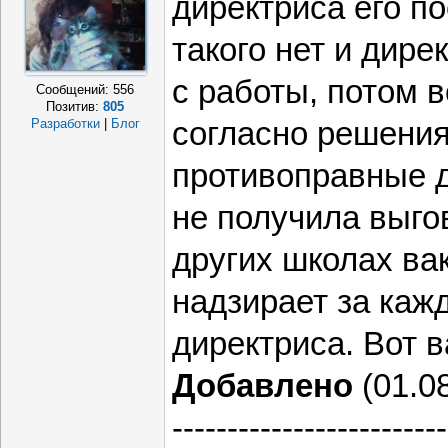
директриса его п
такого нет и дире
с работы, потом 
Сообщений:
556
Позитив:
805
согласно решения
Разработки
|
Блог
противоправные д
не получила выго
других школах ва
надзирает за ка
директриса. Вот 
Добавлено
(01.08
-------------------------