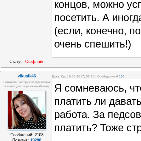
концов, можно ус
посетить. А иногд
(если, конечно, п
очень спешить!)
Статус:
Оффлайн
vikusik46
Дата: Ср, 16.08.2017, 08:25 | Сообщение #
100
Полшкова Виктория Валерьяновна
Я сомневаюсь, чт
(педагог доп. образования/вокал)
платить ли давать
работа. За педсо
платить? Тоже ст
Сообщений:
2108
Позитив:
19288