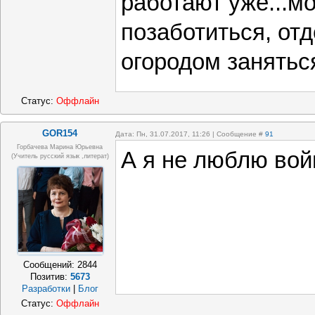
работают уже...м
позаботиться, отд
огородом занятьс
Статус:
Оффлайн
GOR154
Дата: Пн, 31.07.2017, 11:26 | Сообщение #
91
Горбачева Марина Юрьевна
А я не люблю во
(учитель русский язык ,литерат)
Сообщений:
2844
Позитив:
5673
Разработки
|
Блог
Статус:
Оффлайн