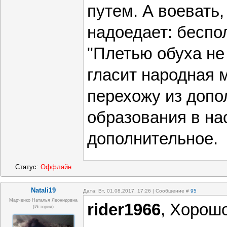
путем. А воевать,
надоедает: беспол
"Плетью обуха не
гласит народная 
перехожу из допо
образования в на
дополнительное.
Статус:
Оффлайн
Natali19
Дата: Вт, 01.08.2017, 17:26 | Сообщение #
95
Марченко Наталья Леонидовна
rider1966
, Хорошо
(история)