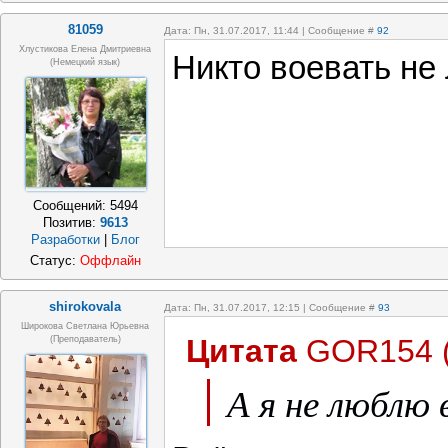
81059
Дата: Пн, 31.07.2017, 11:44 | Сообщение #
92
Хлустикова Елена Дмитриевна
Никто воевать не
(немецкий язык)
Сообщений:
5494
Позитив:
9613
Разработки
|
Блог
Статус:
Оффлайн
shirokovala
Дата: Пн, 31.07.2017, 12:15 | Сообщение #
93
Широкова Светлана Юрьевна
Цитата
GOR154
(преподаватель)
А я не люблю 