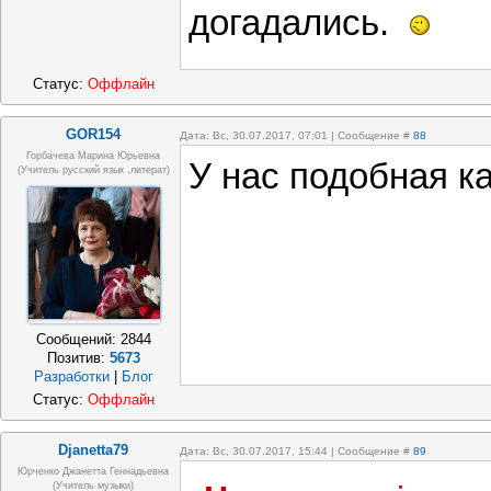
догадались.
Статус:
Оффлайн
GOR154
Дата: Вс, 30.07.2017, 07:01 | Сообщение #
88
Горбачева Марина Юрьевна
У нас подобная к
(учитель русский язык ,литерат)
Сообщений:
2844
Позитив:
5673
Разработки
|
Блог
Статус:
Оффлайн
Djanetta79
Дата: Вс, 30.07.2017, 15:44 | Сообщение #
89
Юрченко Джанетта Геннадьевна
(Учитель музыки)