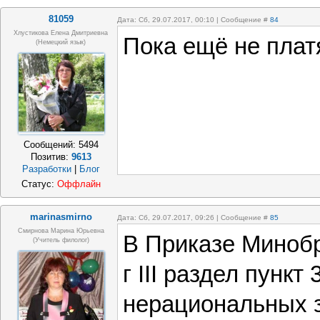
81059
Дата: Сб, 29.07.2017, 00:10 | Сообщение #
84
Хлустикова Елена Дмитриевна
Пока ещё не платя
(немецкий язык)
Сообщений:
5494
Позитив:
9613
Разработки
|
Блог
Статус:
Оффлайн
marinasmirno
Дата: Сб, 29.07.2017, 09:26 | Сообщение #
85
Смирнова Марина Юрьевна
В Приказе Минобр
(учитель филолог)
г III раздел пункт
нерациональных 