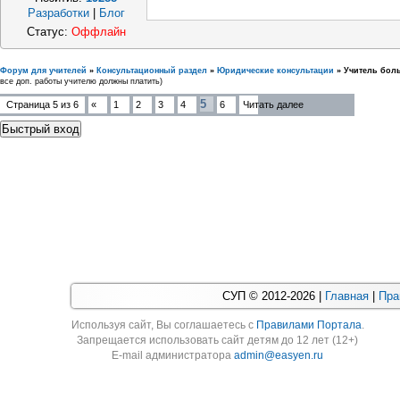
Разработки
|
Блог
Статус:
Оффлайн
Форум для учителей
»
Консультационный раздел
»
Юридические консультации
»
Учитель бол
все доп. работы учителю должны платить)
5
Страница
5
из
6
«
1
2
3
4
6
Читать далее
СУП © 2012-2026 |
Главная
|
Пра
Используя cайт, Вы соглашаетесь с
Правилами Портала
.
Запрещается использовать сайт детям до 12 лет (12+)
E-mail администратора
admin@easyen.ru