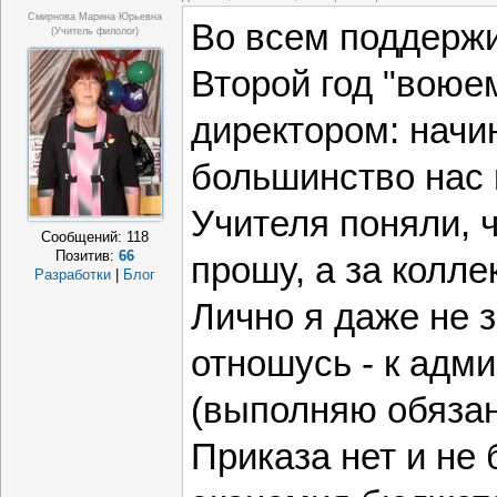
Смирнова Марина Юрьевна
Во всем поддерж
(учитель филолог)
Второй год "воюе
директором: начи
большинство нас 
Учителя поняли, ч
Сообщений:
118
Позитив:
66
прошу, а за колл
Разработки
|
Блог
Лично я даже не 
отношусь - к адм
(выполняю обязан
Приказа нет и не б