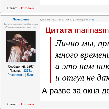
Статус:
Оффлайн
Латышева
Дата: Пт, 28.07.2017, 19:42 | Сообщение #
83
Татьяна Анатольевна Латышева
Цитата
marinasm
(учитель начальных классов)
Лично мы, пр
много времен
а это нам ни
Сообщений:
5267
Позитив:
13781
и отгул не да
Разработки
|
Блог
А разве за окна 
Статус:
Оффлайн