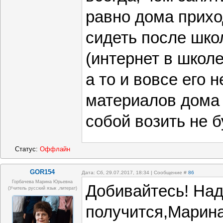
равно дома прихо
сидеть после шко
(интернет в школе
а то и вовсе его 
материалов дома 
собой возить не б
Статус:
Оффлайн
GOR154
Дата: Сб, 29.07.2017, 18:34 | Сообщение #
86
Горбачева Марина Юрьевна
Добивайтесь! Над
(учитель русский язык ,литерат)
получится,Марин