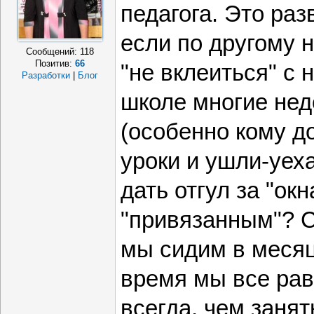
педагога. Это раз
если по другому 
Сообщений:
118
Позитив:
66
"не вклеиться" с 
Разработки
|
Блог
школе многие нед
(особенно кому д
уроки и ушли-уех
дать отгул за "ок
"привязанным"? С
мы сидим в месяц
время мы все рав
всегда, чем занят