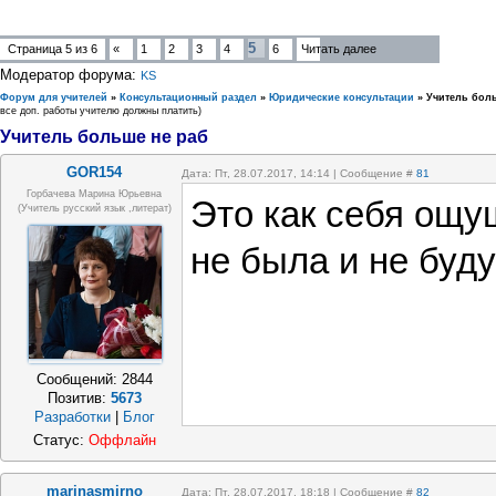
5
Страница
5
из
6
«
1
2
3
4
6
Читать далее
Модератор форума:
KS
Форум для учителей
»
Консультационный раздел
»
Юридические консультации
»
Учитель бол
все доп. работы учителю должны платить)
Учитель больше не раб
GOR154
Дата: Пт, 28.07.2017, 14:14 | Сообщение #
81
Горбачева Марина Юрьевна
Это как себя ощу
(учитель русский язык ,литерат)
не была и не буду
Сообщений:
2844
Позитив:
5673
Разработки
|
Блог
Статус:
Оффлайн
marinasmirno
Дата: Пт, 28.07.2017, 18:18 | Сообщение #
82