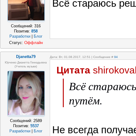
Всё стараюсь ре
Сообщений:
316
Позитив:
858
Разработки
|
Блог
Статус:
Оффлайн
Djanetta79
Дата: Вт, 01.08.2017, 12:51 | Сообщение #
94
Юрченко Джанетта Геннадьевна
Цитата
shirokova
(Учитель музыки)
Всё стараюс
путём.
Сообщений:
2589
Позитив:
5537
Не всегда получ
Разработки
|
Блог