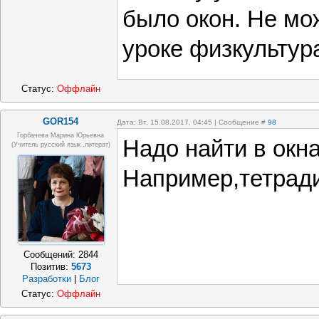
было окон. Не мо
уроке физкультур
Статус:
Оффлайн
GOR154
Дата: Вт, 15.08.2017, 04:45 | Сообщение #
98
Горбачева Марина Юрьевна
Надо найти в окн
(учитель русский язык ,литерат)
Например,тетради
Сообщений:
2844
Позитив:
5673
Разработки
|
Блог
Статус:
Оффлайн