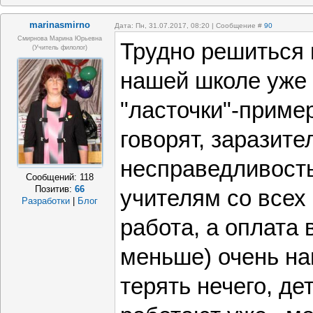
marinasmirno
Дата: Пн, 31.07.2017, 08:20 | Сообщение #
90
Смирнова Марина Юрьевна
Трудно решиться н
(учитель филолог)
нашей школе уже 
"ласточки"-пример
говорят, заразите
несправедливость
Сообщений:
118
Позитив:
66
учителям со всех 
Разработки
|
Блог
работа, а оплата 
меньше) очень нап
терять нечего, де