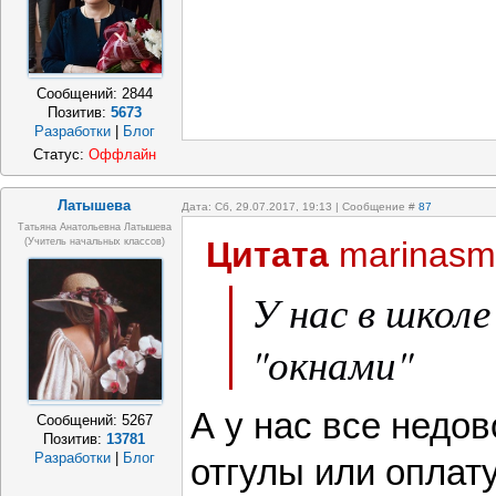
Сообщений:
2844
Позитив:
5673
Разработки
|
Блог
Статус:
Оффлайн
Латышева
Дата: Сб, 29.07.2017, 19:13 | Сообщение #
87
Татьяна Анатольевна Латышева
Цитата
marinasm
(учитель начальных классов)
У нас в школе
"окнами"
А у нас все недо
Сообщений:
5267
Позитив:
13781
Разработки
|
Блог
отгулы или оплат