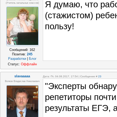
Я думаю, что раб
(учитель начальных классов)
(стажистом) ребен
пользу!
Сообщений:
162
Позитив:
245
Разработки
|
Блог
Статус:
Оффлайн
slavaaaaa
Дата: Пт, 04.08.2017, 17:54 | Сообщение #
23
Волков Владислав Николаевич
"Эксперты обнару
репетиторы почти
результаты ЕГЭ, 