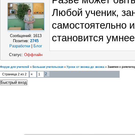
Разве может быть
Любой ученик, за
самостоятельно и
становится умнее
Сообщений:
1613
Позитив:
2745
Разработки
|
Блог
Статус:
Оффлайн
Форум для учителей
»
Большая учительская
»
Уроки от звонка до звонка
»
Занятия с репетит
2
Страница
2
из
2
«
1