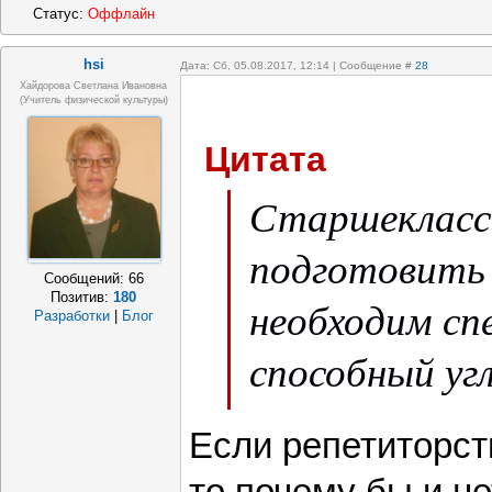
Статус:
Оффлайн
hsi
Дата: Сб, 05.08.2017, 12:14 | Сообщение #
28
Хайдорова Светлана Ивановна
(учитель физической культуры)
Цитата
Старшекласс
подготовить 
Сообщений:
66
Позитив:
180
необходим сп
Разработки
|
Блог
способный уг
систематизир
Если репетиторст
ликвидироват