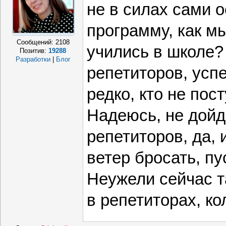
не в силах сами 
программу, как м
Сообщений:
2108
учились в школе?
Позитив:
19288
Разработки
|
Блог
репетиторов, усп
редко, кто не пост
Надеюсь, не дойд
репетиторов, да, 
ветер бросать, пу
Неужели сейчас т
в репетиторах, ко