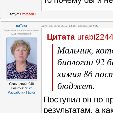
то почему бы и не
подготовить 
Статус:
Оффлайн
экзаменов, те
наТека
Дата: Сб, 05.08.2017, 13:18 | Сообщение #
29
Фуфлыгина Наталья Николаевна
Цитата
urabi224
(зав. библиотекой)
Мальчик, кот
биологии 92 б
химия 86 пос
бюджет.
Сообщений:
948
Позитив:
5125
Разработки
|
Блог
Поступил он по п
результатам, а ка