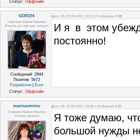
Статус:
Оффлайн
GOR154
Дата: Сб, 05.08.2017, 06:31 | Сообщение #
26
Горбачева Марина Юрьевна
И я в этом убеж
(учитель русский язык ,литерат)
постоянно!
Сообщений:
2844
Позитив:
5673
Разработки
|
Блог
Статус:
Оффлайн
marinasmirno
Дата: Сб, 05.08.2017, 09:44 | Сообщение #
27
Смирнова Марина Юрьевна
Я тоже думаю, чт
(учитель филолог)
большой нужды не