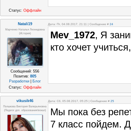
Статус:
Оффлайн
Natali19
Дата: Пт, 04.08.2017, 21:11 | Сообщение #
24
Марченко Наталья Леонидовна
Mev_1972
, Я зан
(история)
кто хочет учиться,
Сообщений:
556
Позитив:
805
Разработки
|
Блог
Статус:
Оффлайн
vikusik46
Дата: Сб, 05.08.2017, 05:25 | Сообщение #
25
Полшкова Виктория Валерьяновна
Мы пока без репе
(педагог доп. образования/вокал)
7 класс пойдем. 