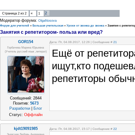
2
Страница
2
из
2
«
1
Модератор форума:
OlgaNosova
Форум для учителей
»
Большая учительская
»
Уроки от звонка до звонка
»
Занятия с репетит
Занятия с репетитором- польза или вред?
GOR154
Дата: Пт, 04.08.2017, 12:26 | Сообщение #
21
Горбачева Марина Юрьевна
Ещё от репетитор
(учитель русский язык ,литерат)
ищут,кто подешев
репетиторы обычн
Сообщений:
2844
Позитив:
5673
Разработки
|
Блог
Статус:
Оффлайн
kjdt19091985
Дата: Пт, 04.08.2017, 15:17 | Сообщение #
22
Зуевская Любовь Андреевна