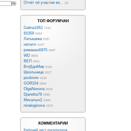
Отчёт об участии во...
(2)
ТОП ФОРУМЧАН
Galina1952
7333
81059
5494
Латышева
5267
наталл
4107
ромашка5975
3967
WD
3863
ВЕП
3351
Вл@диМир
3342
Школьница
3227
psolovev
3119
GOR154
2844
OlgaNosova
2620
Djanetta79
2589
Михалыч2
2409
ninaloginova
2375
КОММЕНТАРИИ
Рабочий лист-раскладушк...