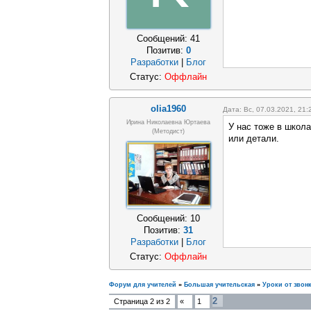
Сообщений:
41
Позитив:
0
Разработки
|
Блог
Статус:
Оффлайн
olia1960
Дата: Вс, 07.03.2021, 21
Ирина Николаевна Юртаева
У нас тоже в школа
(Методист)
или детали.
Сообщений:
10
Позитив:
31
Разработки
|
Блог
Статус:
Оффлайн
Форум для учителей
»
Большая учительская
»
Уроки от звонк
2
Страница
2
из
2
«
1