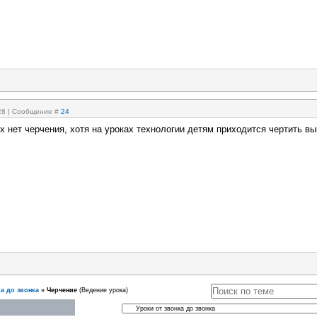
:28 | Сообщение #
24
х нет черчения, хотя на уроках технологии детям приходится чертить вы
а до звонка
»
Черчение
(Ведение урока)