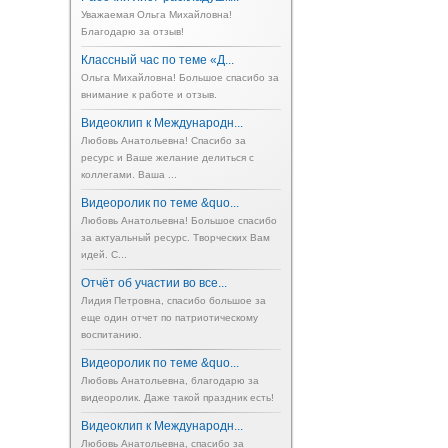
Уважаемая Ольга Михайловна!
Благодарю за отзыв!
Классный час по теме «Д...
Ольга Михайловна! Большое спасибо за
внимание к работе и отзыв.
Видеоклип к Международн...
Любовь Анатольевна! Спасибо за
ресурс и Ваше желание делиться с
коллегами. Ваша ...
Видеоролик по теме &quo...
Любовь Анатольевна! Большое спасибо
за актуальный ресурс. Творческих Вам
идей. С...
Отчёт об участии во все...
Лидия Петровна, спасибо большое за
еще один отчет по патриотическому
воспитанию.
Видеоролик по теме &quo...
Любовь Анатольевна, благодарю за
видеоролик. Даже такой праздник есть!
Видеоклип к Международн...
Любовь Анатольевна, спасибо за