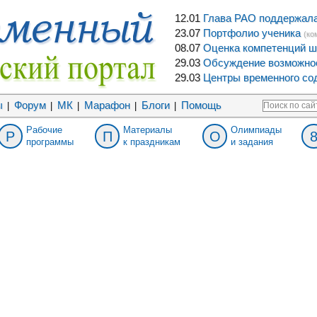
12.01
Глава РАО поддержала 
23.07
Портфолио ученика
(ко
08.07
Оценка компетенций ш
29.03
Обсуждение возможнос
29.03
Центры временного сод
ы
Форум
МК
Марафон
Блоги
Помощь
|
|
|
|
|
Рабочие
Материалы
Олимпиады
Р
П
О
программы
к праздникам
и задания