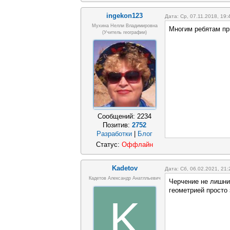
ingekon123
Дата: Ср, 07.11.2018, 19
Мухина Нелли Владимировна
Многим ребятам пр
(Учитель географии)
Сообщений:
2234
Позитив:
2752
Разработки
|
Блог
Статус:
Оффлайн
Kadetov
Дата: Сб, 06.02.2021, 21
Кадетов Александр Анатлльевич
Черчение не лишним
геометрией просто
K