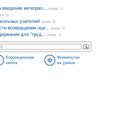
введение интеграл...
(комм: 1)
мм: 3)
кольных учителей
(комм: 6)
ти возвращения оце...
(комм: 5)
ержания для "труд...
(комм: 1)
Коррекционная
Физминутки
8
Ф
школа
на уроках