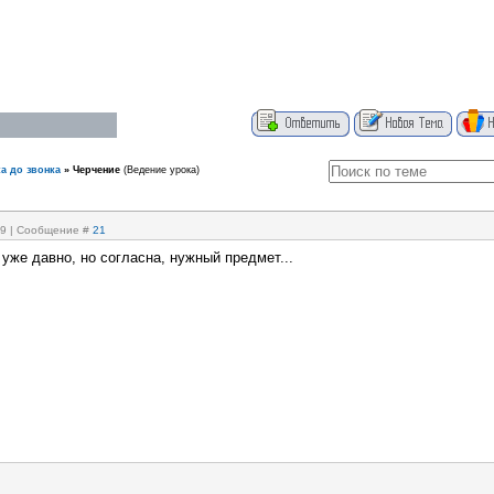
а до звонка
»
Черчение
(Ведение урока)
:29 | Сообщение #
21
 уже давно, но согласна, нужный предмет...