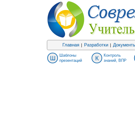
Главная
Разработки
Документ
|
|
Шаблоны
Контроль
Ш
К
презентаций
знаний, ВПР