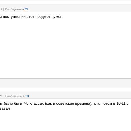
:49 | Сообщение #
22
и поступлении этот предмет нужен.
:20 | Сообщение #
23
 было бы в 7-8 классах (как в советские времена), т. к. потом в 10-11 с
 завал