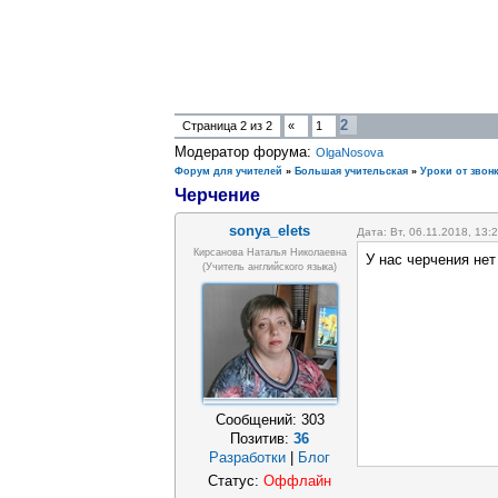
2
Страница
2
из
2
«
1
Модератор форума:
OlgaNosova
Форум для учителей
»
Большая учительская
»
Уроки от звонк
Черчение
sonya_elets
Дата: Вт, 06.11.2018, 13
Кирсанова Наталья Николаевна
У нас черчения нет
(учитель английского языка)
Сообщений:
303
Позитив:
36
Разработки
|
Блог
Статус:
Оффлайн