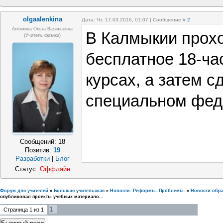
olgaalenkina
Дата: Чт, 17.03.2016, 01:07 | Сообщение #
2
Алёнкина Ольга Васильевна
В Калмыкии прохо
(учитель физики)
бесплатное 18-ча
курсах, а затем с
специальном фед
Сообщений:
18
Позитив:
19
Разработки
|
Блог
Статус:
Оффлайн
Форум для учителей
»
Большая учительская
»
Новости. Реформы. Проблемы.
»
Новости обр
опубликовал проекты учебных материало...
1
Страница
1
из
1