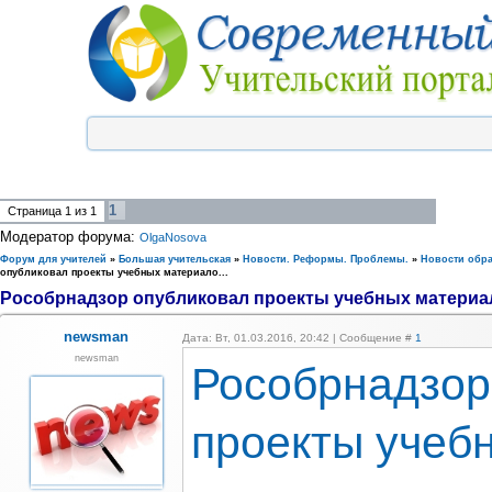
1
Страница
1
из
1
Модератор форума:
OlgaNosova
Форум для учителей
»
Большая учительская
»
Новости. Реформы. Проблемы.
»
Новости обр
опубликовал проекты учебных материало...
Рособрнадзор опубликовал проекты учебных материал
newsman
Дата: Вт, 01.03.2016, 20:42 | Сообщение #
1
newsman
Рособрнадзор
проекты учеб