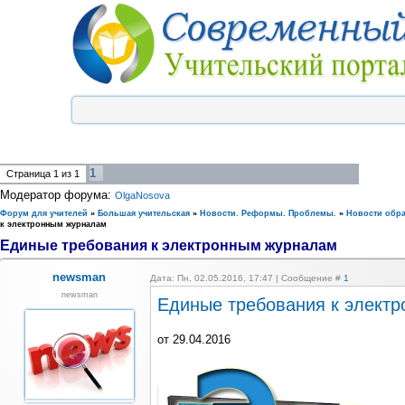
1
Страница
1
из
1
Модератор форума:
OlgaNosova
Форум для учителей
»
Большая учительская
»
Новости. Реформы. Проблемы.
»
Новости обр
к электронным журналам
Единые требования к электронным журналам
newsman
Дата: Пн, 02.05.2016, 17:47 | Сообщение #
1
newsman
Единые требования к элект
от 29.04.2016