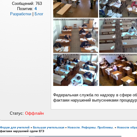
Сообщений:
763
Позитив:
4
Разработки
|
Блог
Федеральная служба по надзору в сфере об
фактами нарушений выпускниками процедуры
Статус:
Оффлайн
Форум для учителей
»
Большая учительская
»
Новости. Реформы. Проблемы.
»
Новости обр
фактами нарушений сдачи ЕГЭ