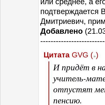
или среднее, а ег
образование.
подтверждается 
Дмитриевич, при
Добавлено
(21.03
-------------------------
Цитата
GVG
(
)
И придёт в н
учитель-мате
отпустят мен
пенсию.