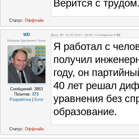
Верится с трудом
Статус:
Оффлайн
WD
Дата: Вт, 21.03.2017, 18:00 | Сообщение #
86
Валериан Дмитриевич Чупин
Я работал с чело
получил инженер
году, он партийн
40 лет решал ди
Сообщений:
3863
Позитив:
373
уравнения без спр
Разработки
|
Блог
образование.
Статус:
Оффлайн