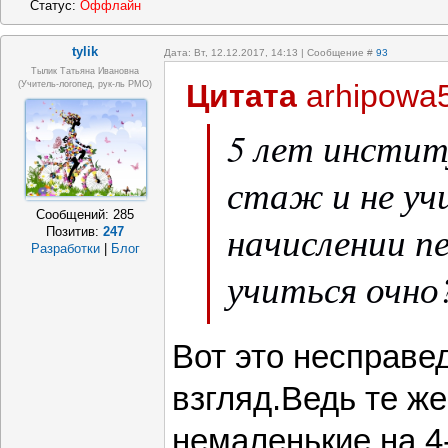
Статус:
Оффлайн
tylik
Дата: Вт, 12.12.2017, 14:13 | Сообщение #
93
Тылик Татьяна Ивановна
Цитата
arhipowa
(учитель-логопед, рук-ль РМО)
5 лет инстит
стаж и не у
Сообщений:
285
начислении пе
Позитив:
247
Разработки
|
Блог
учиться очн
закончили пе
Вот это несправе
заочно,и полу
взгляд.Ведь те же
немаленькие на 4