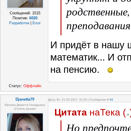
родственные,
Сообщений:
1515
Позитив:
6020
преподавания 
Разработки
|
Блог
счастье.
И придёт в нашу 
математик... И от
на пенсию.
Статус:
Оффлайн
Djanetta79
Дата: Вт, 21.03.2017, 11:20 | Сообщение #
84
Юрченко Джанетта Геннадьевна
Цитата
наТека
(
(Учитель музыки)
Но предпочт