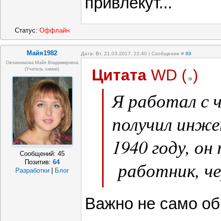
привлекут...
Статус:
Оффлайн
Майя1982
Дата: Вт, 21.03.2017, 22:40 | Сообщение #
89
Овчинникова Майя Владимировна
Цитата
WD
(
)
(Учитель химии)
Я работал с 
получил инже
1940 году, 
Сообщений:
45
работник, че
Позитив:
64
Разработки
|
Блог
дифференциал
Важно не само о
справочника.