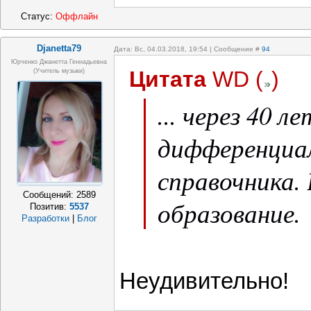
Статус:
Оффлайн
Djanetta79
Дата: Вс, 04.03.2018, 19:54 | Сообщение #
94
Юрченко Джанетта Геннадьевна
Цитата
WD
(
)
(Учитель музыки)
... через 40 л
дифференциал
справочника.
Сообщений:
2589
образование.
Позитив:
5537
Разработки
|
Блог
Неудивительно!