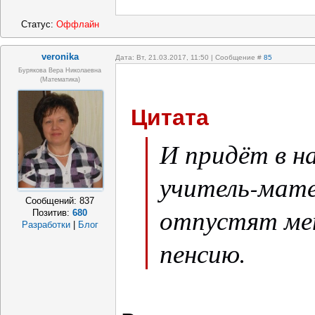
Статус:
Оффлайн
veronika
Дата: Вт, 21.03.2017, 11:50 | Сообщение #
85
Бурякова Вера Николаевна
(математика)
Цитата
И придёт в н
учитель-мате
Сообщений:
837
отпустят мен
Позитив:
680
Разработки
|
Блог
пенсию.