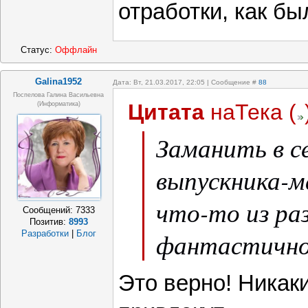
отработки, как бы
Статус:
Оффлайн
Galina1952
Дата: Вт, 21.03.2017, 22:05 | Сообщение #
88
Поспелова Галина Васильевна
Цитата
наТека
(
(информатика)
Заманить в с
выпускника-м
что-то из ра
Сообщений:
7333
Позитив:
8993
фантастично
Разработки
|
Блог
Это верно! Никак