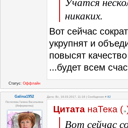
Учатся нескол
никаких.
Вот сейчас сократ
укрупнят и объед
повысят качество
...будет всем счас
Статус:
Оффлайн
Galina1952
Дата: Вс, 19.03.2017, 11:18 | Сообщение #
82
Поспелова Галина Васильевна
Цитата
наТека
(
(информатика)
Вот сейчас с