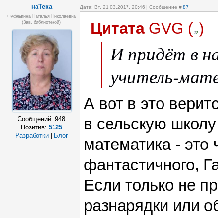
наТека
Дата: Вт, 21.03.2017, 20:46 | Сообщение #
87
Фуфлыгина Наталья Николаевна
Цитата
GVG
(
)
(зав. библиотекой)
И придёт в н
учитель-мате
А вот в это верит
в сельскую школу
Сообщений:
948
Позитив:
5125
Разработки
|
Блог
математика - это 
фантастичного, Г
Если только не п
разнарядки или о