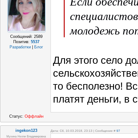
Если обеспеч
специалистов
молодежь пот
Сообщений:
2589
Позитив:
5537
Разработки
|
Блог
Для этого село до
сельскохозяйстве
то бесполезно! Вс
платят деньги, в 
Статус:
Оффлайн
ingekon123
Дата: Сб, 10.03.2018, 23:13 | Сообщение #
97
Мухина Нелли Владимировна