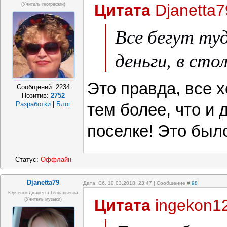
Цитата
Djanetta7
(Учитель географии)
Все бегут ту
деньги, в сто
Это правда, все х
Сообщений:
2234
Позитив:
2752
Разработки
|
Блог
тем более, что и 
поселке! Это был
Статус:
Оффлайн
Djanetta79
Дата: Сб, 10.03.2018, 23:47 | Сообщение #
98
Юрченко Джанетта Геннадьевна
Цитата
ingekon1
(Учитель музыки)