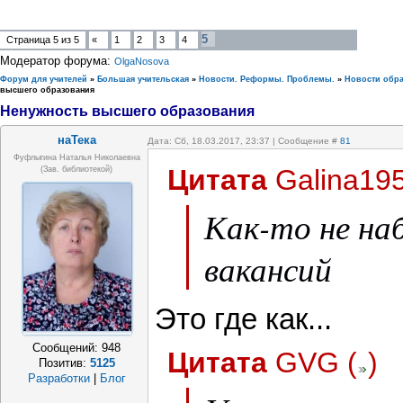
5
Страница
5
из
5
«
1
2
3
4
Модератор форума:
OlgaNosova
Форум для учителей
»
Большая учительская
»
Новости. Реформы. Проблемы.
»
Новости обр
высшего образования
Ненужность высшего образования
наТека
Дата: Сб, 18.03.2017, 23:37 | Сообщение #
81
Фуфлыгина Наталья Николаевна
Цитата
Galina19
(зав. библиотекой)
Как-то не на
вакансий
Это где как...
Сообщений:
948
Цитата
GVG
(
)
Позитив:
5125
Разработки
|
Блог