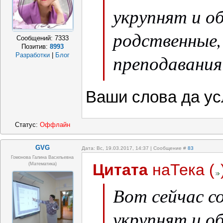
укрупнят и о
родственные,
Сообщений:
7333
Позитив:
8993
преподавания 
Разработки
|
Блог
счастье.
Ваши слова да у
Статус:
Оффлайн
GVG
Дата: Вс, 19.03.2017, 14:37 | Сообщение #
83
Гомонова Галина Васильевна
Цитата
наТека
(
(математика)
Вот сейчас с
укрупнят и о