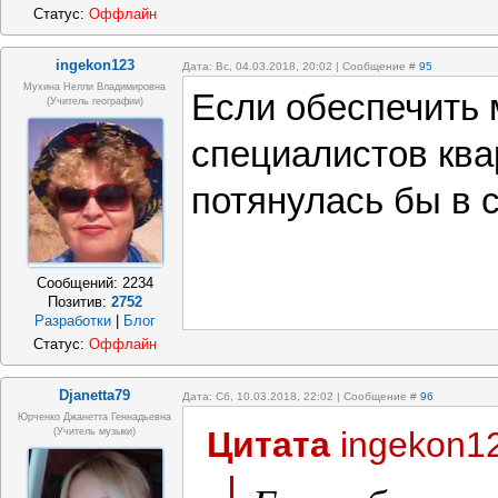
Статус:
Оффлайн
ingekon123
Дата: Вс, 04.03.2018, 20:02 | Сообщение #
95
Мухина Нелли Владимировна
Если обеспечить
(Учитель географии)
специалистов ква
потянулась бы в 
Сообщений:
2234
Позитив:
2752
Разработки
|
Блог
Статус:
Оффлайн
Djanetta79
Дата: Сб, 10.03.2018, 22:02 | Сообщение #
96
Юрченко Джанетта Геннадьевна
Цитата
ingekon1
(Учитель музыки)