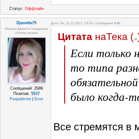
Статус:
Оффлайн
Djanetta79
Дата: Пн, 11.12.2017, 23:24 | Сообщение #
91
Юрченко Джанетта Геннадьевна
Цитата
наТека
(
(Учитель музыки)
Если только 
то типа разн
обязательной
Сообщений:
2589
было когда-т
Позитив:
5537
Разработки
|
Блог
Все стремятся в 