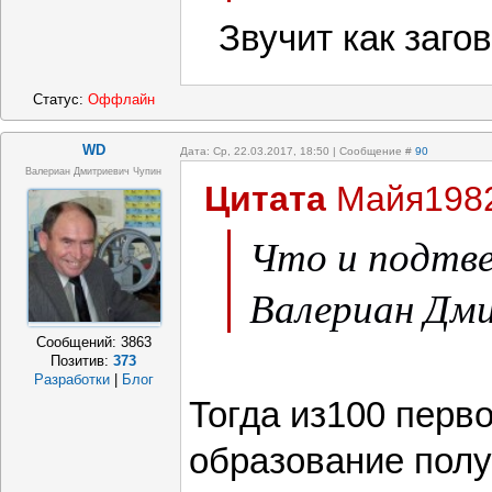
Звучит как загово
Статус:
Оффлайн
WD
Дата: Ср, 22.03.2017, 18:50 | Сообщение #
90
Валериан Дмитриевич Чупин
Цитата
Майя198
Что и подтв
Валериан Дми
Сообщений:
3863
Позитив:
373
Разработки
|
Блог
Тогда из100 перв
образование полу