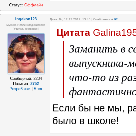
Статус:
Оффлайн
ingekon123
Дата: Вт, 12.12.2017, 13:40 | Сообщение #
92
Мухина Нелли Владимировна
Цитата
Galina19
(Учитель географии)
Заманить в с
выпускника-м
что-то из ра
Сообщений:
2234
Позитив:
2752
фантастично
Разработки
|
Блог
Если бы не мы, р
было в школе!