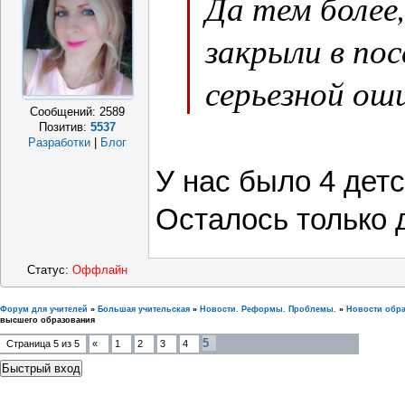
Да тем более,
закрыли в пос
серьезной ош
Сообщений:
2589
Позитив:
5537
Разработки
|
Блог
У нас было 4 детс
Осталось только 
Статус:
Оффлайн
Форум для учителей
»
Большая учительская
»
Новости. Реформы. Проблемы.
»
Новости обр
высшего образования
5
Страница
5
из
5
«
1
2
3
4