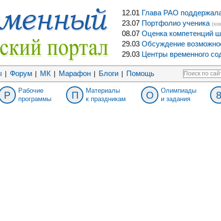
12.01
Глава РАО поддержала 
23.07
Портфолио ученика
(ко
08.07
Оценка компетенций ш
29.03
Обсуждение возможнос
29.03
Центры временного сод
ы
Форум
МК
Марафон
Блоги
Помощь
|
|
|
|
|
Рабочие
Материалы
Олимпиады
Р
П
О
программы
к праздникам
и задания