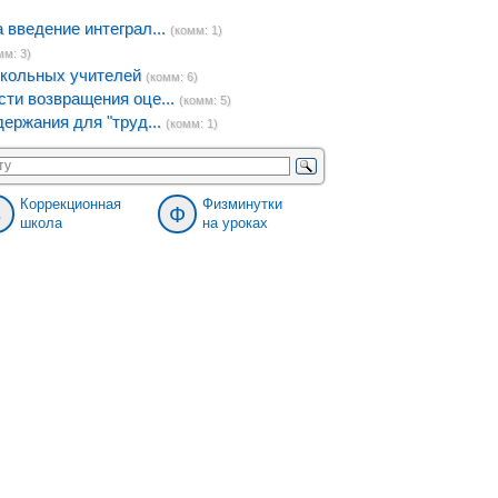
введение интеграл...
(комм: 1)
мм: 3)
кольных учителей
(комм: 6)
ти возвращения оце...
(комм: 5)
ержания для "труд...
(комм: 1)
Коррекционная
Физминутки
8
Ф
школа
на уроках