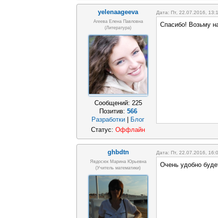
yelenaageeva
Дата: Пт, 22.07.2016, 13
Агеева Елена Павловна
Спасибо! Возьму на
(литература)
Сообщений:
225
Позитив:
566
Разработки
|
Блог
Статус:
Оффлайн
ghbdtn
Дата: Пт, 22.07.2016, 16
Явдосюк Марина Юрьевна
Очень удобно буде
(учитель математики)