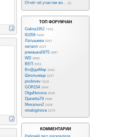
Отчёт об участии во...
(2)
ТОП ФОРУМЧАН
Galina1952
7333
81059
5494
Латышева
5267
наталл
4107
ромашка5975
3967
WD
3863
ВЕП
3351
Вл@диМир
3342
Школьница
3227
psolovev
3119
GOR154
2844
OlgaNosova
2620
Djanetta79
2589
Михалыч2
2409
ninaloginova
2375
КОММЕНТАРИИ
Рабочий лист-раскладушк...