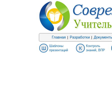
Главная
Разработки
Документ
|
|
Шаблоны
Контроль
Ш
К
презентаций
знаний, ВПР