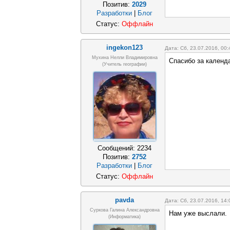
Позитив:
2029
Разработки
|
Блог
Статус:
Оффлайн
ingekon123
Дата: Сб, 23.07.2016, 00
Мухина Нелли Владимировна
Спасибо за календ
(Учитель географии)
Сообщений:
2234
Позитив:
2752
Разработки
|
Блог
Статус:
Оффлайн
pavda
Дата: Сб, 23.07.2016, 14
Суркова Галина Александровна
Нам уже выслали.
(информатика)