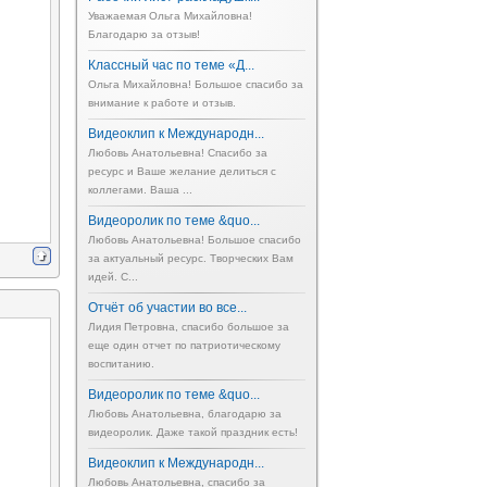
Уважаемая Ольга Михайловна!
Благодарю за отзыв!
Классный час по теме «Д...
Ольга Михайловна! Большое спасибо за
внимание к работе и отзыв.
Видеоклип к Международн...
Любовь Анатольевна! Спасибо за
ресурс и Ваше желание делиться с
коллегами. Ваша ...
Видеоролик по теме &quo...
Любовь Анатольевна! Большое спасибо
за актуальный ресурс. Творческих Вам
идей. С...
Отчёт об участии во все...
Лидия Петровна, спасибо большое за
еще один отчет по патриотическому
воспитанию.
Видеоролик по теме &quo...
Любовь Анатольевна, благодарю за
видеоролик. Даже такой праздник есть!
Видеоклип к Международн...
Любовь Анатольевна, спасибо за