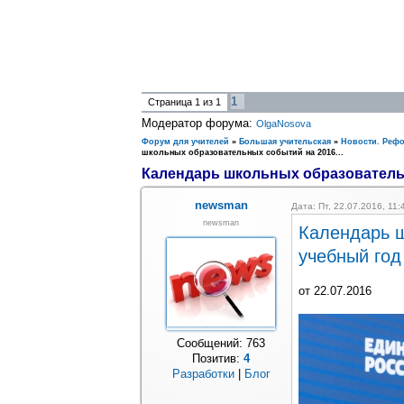
1
Страница
1
из
1
Модератор форума:
OlgaNosova
Форум для учителей
»
Большая учительская
»
Новости. Реф
школьных образовательных событий на 2016...
Календарь школьных образовательн
newsman
Дата: Пт, 22.07.2016, 11
newsman
Календарь ш
учебный год
от 22.07.2016
Сообщений:
763
Позитив:
4
Разработки
|
Блог