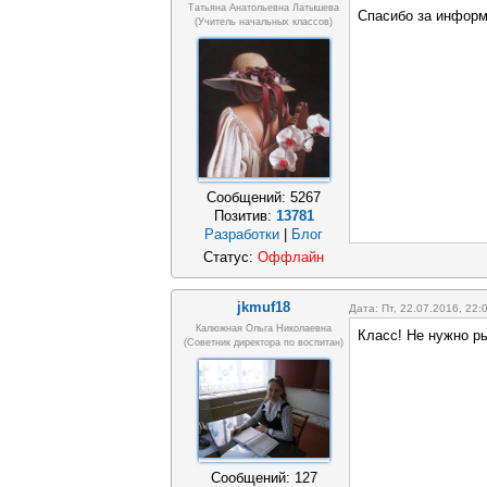
Татьяна Анатольевна Латышева
Спасибо за инфор
(учитель начальных классов)
Сообщений:
5267
Позитив:
13781
Разработки
|
Блог
Статус:
Оффлайн
jkmuf18
Дата: Пт, 22.07.2016, 22
Калюжная Ольга Николаевна
Класс! Не нужно ры
(Советник директора по воспитан)
Сообщений:
127