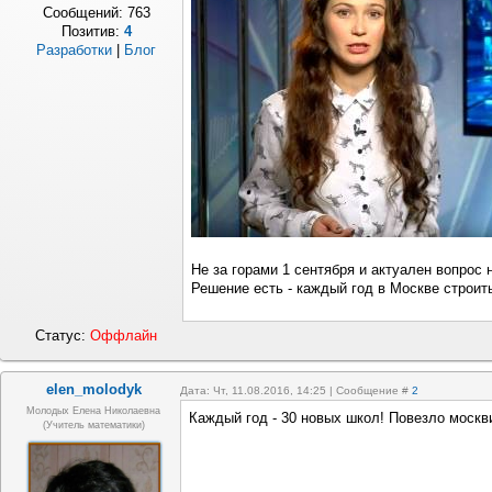
Сообщений:
763
Позитив:
4
Разработки
|
Блог
Не за горами 1 сентября и актуален вопрос
Решение есть - каждый год в Москве строить
Статус:
Оффлайн
elen_molodyk
Дата: Чт, 11.08.2016, 14:25 | Сообщение #
2
Молодых Елена Николаевна
Каждый год - 30 новых школ! Повезло москв
(учитель математики)