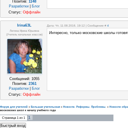
Позитив:
1148
Разработки
|
Блог
Статус:
Оффлайн
Irina63L
Дата: Чт, 11.08.2016, 19:12 | Сообщение #
4
Лютина Ирина Юрьевна
Интересно, только московские школы готовя
(Учитель начальных классов)
Сообщений:
1055
Позитив:
2361
Разработки
|
Блог
Статус:
Оффлайн
Форум для учителей
»
Большая учительская
»
Новости. Реформы. Проблемы.
»
Новости обр
московских школ к началу учебного года
1
Страница
1
из
1