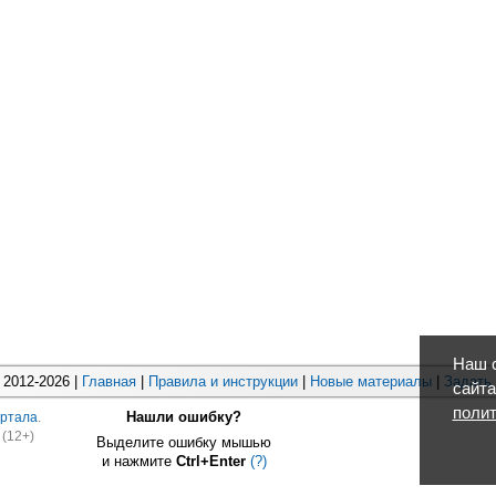
Наш с
2012-2026 |
Главная
|
Правила и инструкции
|
Новые материалы
|
Задать
сайта
полит
Нашли ошибку?
ртала
.
(12+)
Выделите ошибку мышью
и нажмите
Ctrl+Enter
(?)