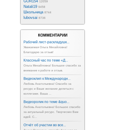
GOR154
12059
Natali19
9458
Школьница
8744
lubovsai
8736
КОММЕНТАРИИ
Рабочий лист-раскладушк...
Уважаемая Ольга Михайловна!
Благодарю за отзыв!
Классный час по теме «Д...
Ольга Михайловна! Большое спасибо за
внимание к работе и отзыв.
Видеоклип к Международн...
Любовь Анатольевна! Спасибо за
ресурс и Ваше желание делиться с
коллегами. Ваша ...
Видеоролик по теме &quo...
Любовь Анатольевна! Большое спасибо
за актуальный ресурс. Творческих Вам
идей. С...
Отчёт об участии во все...