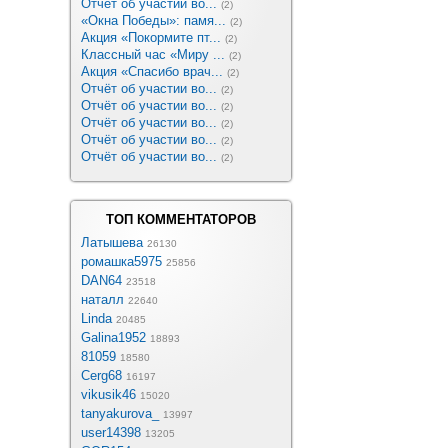
Отчёт об участии во...
(2)
«Окна Победы»: памя...
(2)
Акция «Покормите пт...
(2)
Классный час «Миру ...
(2)
Акция «Спасибо врач...
(2)
Отчёт об участии во...
(2)
Отчёт об участии во...
(2)
Отчёт об участии во...
(2)
Отчёт об участии во...
(2)
Отчёт об участии во...
(2)
ТОП КОММЕНТАТОРОВ
Латышева
26130
ромашка5975
25856
DAN64
23518
наталл
22640
Linda
20485
Galina1952
18893
81059
18580
Cerg68
16197
vikusik46
15020
tanyakurova_
13997
user14398
13205