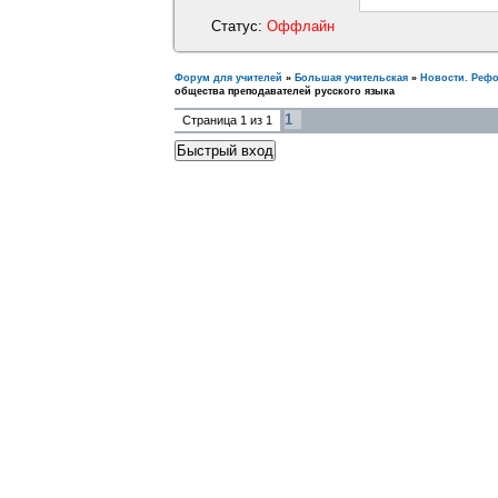
Статус:
Оффлайн
Форум для учителей
»
Большая учительская
»
Новости. Реф
общества преподавателей русского языка
1
Страница
1
из
1