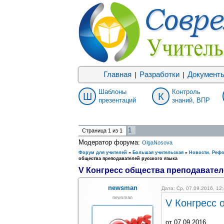
Главная
Разработки
Документ
|
|
Шаблоны
Контроль
Ш
К
презентаций
знаний, ВПР
1
Страница
1
из
1
Модератор форума:
OlgaNosova
Форум для учителей
»
Большая учительская
»
Новости. Реф
общества преподавателей русского языка
V Конгресс общества преподавател
newsman
Дата: Ср, 07.09.2016, 1
newsman
V Конгресс 
от 07.09.2016