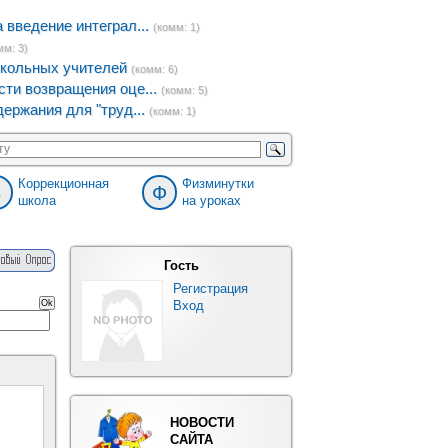
введение интеграл...
(комм: 1)
мм: 3)
кольных учителей
(комм: 6)
ти возвращения оце...
(комм: 5)
ержания для "труд...
(комм: 1)
Коррекционная
Физминутки
8
Ф
школа
на уроках
Гость
Регистрация
Вход
НОВОСТИ
САЙТА