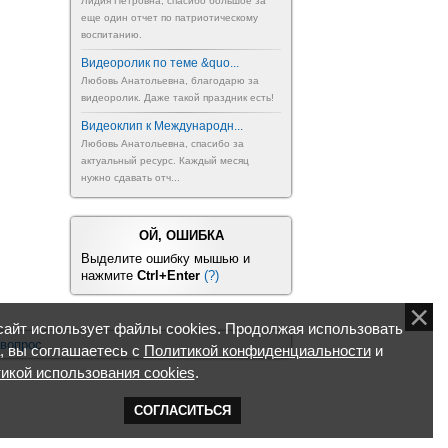
Лидия Петровна, спасибо большое за
еще один отчет по патриотическому
воспитанию.
Видеоролик по теме &quo...
Любовь Анатольевна, благодарю за
видеоролик. Даже такой праздник есть!
Видеоклип к Международн...
Любовь Анатольевна, спасибо за
актуальный ресурс. Каждый месяц
нужно сдавать отч...
ОЙ, ОШИБКА
Выделите ошибку мышью и
нажмите
Ctrl+Enter
(?)
айт использует файлы cookies. Продолжая использовать
 вопрос
, вы соглашаетесь с
Политикой конфиденциальности
и
икой использования cookies
.
СОГЛАСИТЬСЯ