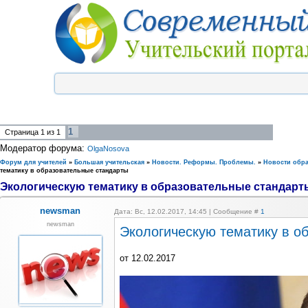
1
Страница
1
из
1
Модератор форума:
OlgaNosova
Форум для учителей
»
Большая учительская
»
Новости. Реформы. Проблемы.
»
Новости обр
тематику в образовательные стандарты
Экологическую тематику в образовательные стандарт
newsman
Дата: Вс, 12.02.2017, 14:45 | Сообщение #
1
newsman
Экологическую тематику в о
от 12.02.2017