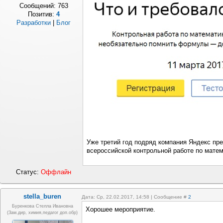
Сообщений:
763
Позитив:
4
Разработки
|
Блог
Уже третий год подряд компания Яндекс пр
всероссийской контрольной работе по матем
Статус:
Оффлайн
stella_buren
Дата: Ср, 22.02.2017, 14:58 | Сообщение #
2
Буренкова Стелла Ивановна
Хорошее мероприятие.
(зам.дир, химия,педагог доп.обр)