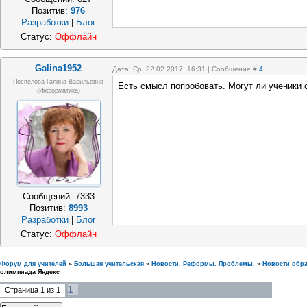
Позитив:
976
Разработки
|
Блог
Статус:
Оффлайн
Galina1952
Дата: Ср, 22.02.2017, 16:31 | Сообщение #
4
Поспелова Галина Васильевна
Есть смысл попробовать. Могут ли ученики 
(информатика)
Сообщений:
7333
Позитив:
8993
Разработки
|
Блог
Статус:
Оффлайн
Форум для учителей
»
Большая учительская
»
Новости. Реформы. Проблемы.
»
Новости обр
олимпиада Яндекс
1
Страница
1
из
1