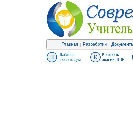
Главная
Разработки
Документ
|
|
Шаблоны
Контроль
Ш
К
презентаций
знаний, ВПР