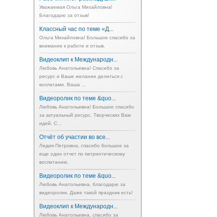
Уважаемая Ольга Михайловна!
Благодарю за отзыв!
Классный час по теме «Д...
Ольга Михайловна! Большое спасибо за
внимание к работе и отзыв.
Видеоклип к Международн...
Любовь Анатольевна! Спасибо за
ресурс и Ваше желание делиться с
коллегами. Ваша ...
Видеоролик по теме &quo...
Любовь Анатольевна! Большое спасибо
за актуальный ресурс. Творческих Вам
идей. С...
Отчёт об участии во все...
Лидия Петровна, спасибо большое за
еще один отчет по патриотическому
воспитанию.
Видеоролик по теме &quo...
Любовь Анатольевна, благодарю за
видеоролик. Даже такой праздник есть!
Видеоклип к Международн...
Любовь Анатольевна, спасибо за