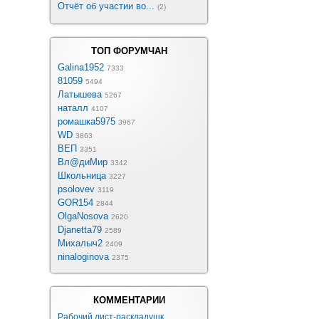
Отчёт об участии во...
(2)
ТОП ФОРУМЧАН
Galina1952
7333
81059
5494
Латышева
5267
наталл
4107
ромашка5975
3967
WD
3863
ВЕП
3351
Вл@диМир
3342
Школьница
3227
psolovev
3119
GOR154
2844
OlgaNosova
2620
Djanetta79
2589
Михалыч2
2409
ninaloginova
2375
КОММЕНТАРИИ
Рабочий лист-раскладушк...