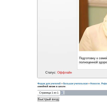
Подготовку к семе
полноценной здоро
Статус:
Оффлайн
Форум для учителей
»
Большая учительская
»
Новости. Реф
семейной жизни в школе
1
Страница
1
из
1