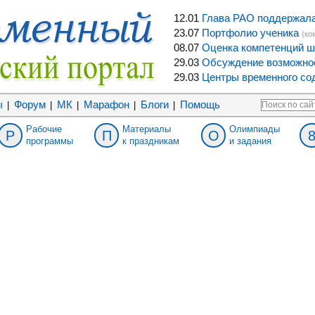
12.01
Глава РАО поддержала 
23.07
Портфолио ученика
(ко
08.07
Оценка компетенций ш
29.03
Обсуждение возможнос
29.03
Центры временного сод
ы
Форум
МК
Марафон
Блоги
Помощь
|
|
|
|
|
Рабочие
Материалы
Олимпиады
Р
П
О
программы
к праздникам
и задания