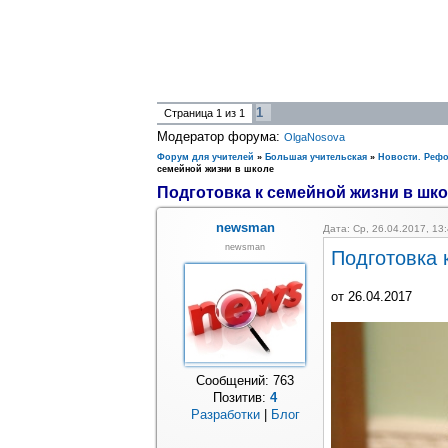
1
Страница
1
из
1
Модератор форума:
OlgaNosova
Форум для учителей
»
Большая учительская
»
Новости. Реф
семейной жизни в школе
Подготовка к семейной жизни в шк
newsman
Дата: Ср, 26.04.2017, 1
newsman
Подготовка 
от 26.04.2017
Сообщений:
763
Позитив:
4
Разработки
|
Блог