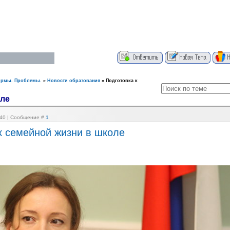
ормы. Проблемы.
»
Новости образования
»
Подготовка к
оле
3:40 | Сообщение #
1
к семейной жизни в школе