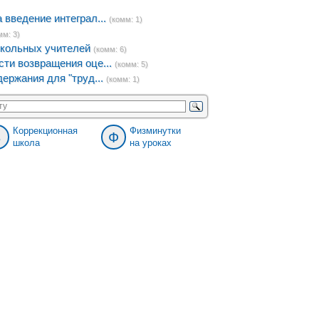
введение интеграл...
(комм: 1)
мм: 3)
кольных учителей
(комм: 6)
ти возвращения оце...
(комм: 5)
ержания для "труд...
(комм: 1)
Коррекционная
Физминутки
8
Ф
школа
на уроках