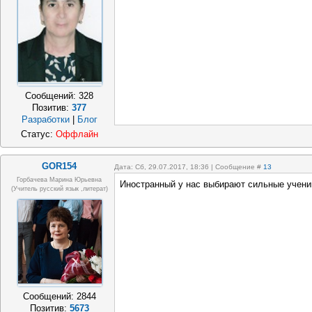
Сообщений:
328
Позитив:
377
Разработки
|
Блог
Статус:
Оффлайн
GOR154
Дата: Сб, 29.07.2017, 18:36 | Сообщение #
13
Горбачева Марина Юрьевна
Иностранный у нас выбирают сильные учени
(учитель русский язык ,литерат)
Сообщений:
2844
Позитив:
5673