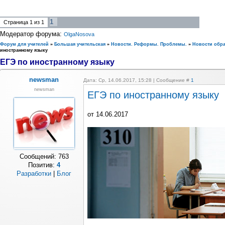
1
Страница
1
из
1
Модератор форума:
OlgaNosova
Форум для учителей
»
Большая учительская
»
Новости. Реформы. Проблемы.
»
Новости обр
иностранному языку
ЕГЭ по иностранному языку
newsman
Дата: Ср, 14.06.2017, 15:28 | Сообщение #
1
newsman
ЕГЭ по иностранному языку
от 14.06.2017
Сообщений:
763
Позитив:
4
Разработки
|
Блог