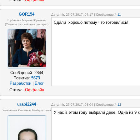
GOR154
Дата: Чт, 27.07.2017, 07:17 | Сообщение #
11
Горбачева Марина Юрьевна
Сдали хорошо,потому что готовились!
(учитель русский язык ,литерат)
Сообщений:
2844
Позитив:
5673
Разработки
|
Блог
Статус:
Оффлайн
urabi2244
Дата: Чт, 27.07.2017, 08:04 | Сообщение #
12
Умалатова Равганият Бийбулатовна
У нас в этом году выбрали двое. Одна из 9 