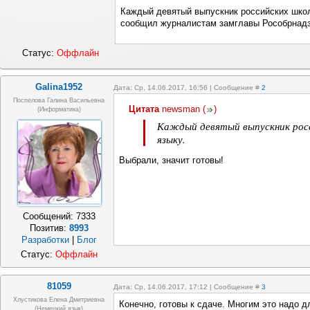
Каждый девятый выпускник российских школ
сообщил журналистам замглавы Рособрнадзо
Статус:
Оффлайн
Galina1952
Дата: Ср, 14.06.2017, 16:56 | Сообщение #
2
Поспелова Галина Васильевна
Цитата
newsman
(
)
(информатика)
Каждый девятый выпускник росс
языку.
Выбрали, значит готовы!
Сообщений:
7333
Позитив:
8993
Разработки
|
Блог
Статус:
Оффлайн
81059
Дата: Ср, 14.06.2017, 17:12 | Сообщение #
3
Хлустикова Елена Дмитриевна
Конечно, готовы к сдаче. Многим это надо д
(немецкий язык)