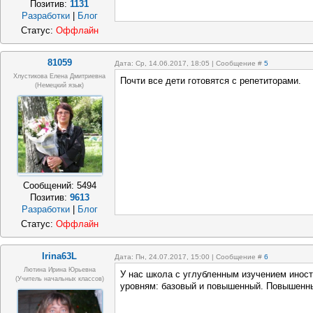
Позитив:
1131
Разработки
|
Блог
Статус:
Оффлайн
81059
Дата: Ср, 14.06.2017, 18:05 | Сообщение #
5
Хлустикова Елена Дмитриевна
Почти все дети готовятся с репетиторами.
(немецкий язык)
Сообщений:
5494
Позитив:
9613
Разработки
|
Блог
Статус:
Оффлайн
Irina63L
Дата: Пн, 24.07.2017, 15:00 | Сообщение #
6
Лютина Ирина Юрьевна
У нас школа с углубленным изучением иност
(Учитель начальных классов)
уровням: базовый и повышенный. Повышенны