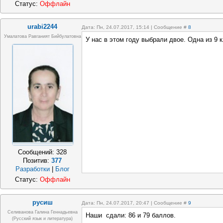
Статус:
Оффлайн
urabi2244
Дата: Пн, 24.07.2017, 15:14 | Сообщение #
8
Умалатова Равганият Бийбулатовна
У нас в этом году выбрали двое. Одна из 9 
Сообщений:
328
Позитив:
377
Разработки
|
Блог
Статус:
Оффлайн
русиш
Дата: Пн, 24.07.2017, 20:47 | Сообщение #
9
Селиванова Галина Геннадьевна
Наши сдали: 86 и 79 баллов.
(русский язык и литература)