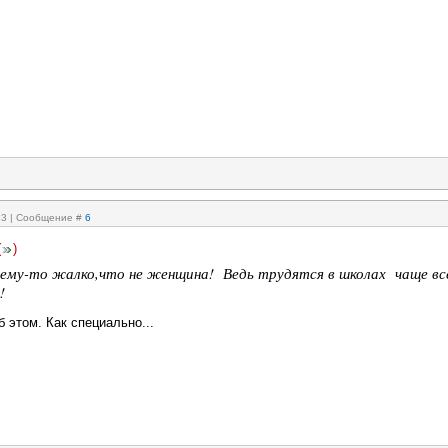
:13 | Сообщение #
6
(
)
чему-то жалко,что не женщина! Ведь трудятся в школах чаще вс
!
 этом. Как специально...