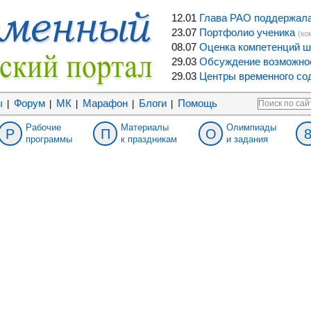
12.01
Глава РАО поддержала 
23.07
Портфолио ученика
(ко
08.07
Оценка компетенций ш
29.03
Обсуждение возможнос
29.03
Центры временного сод
ы
Форум
МК
Марафон
Блоги
Помощь
|
|
|
|
|
Рабочие
Материалы
Олимпиады
Р
П
О
программы
к праздникам
и задания