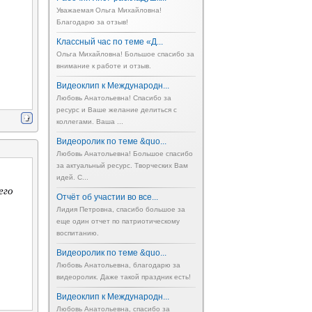
Уважаемая Ольга Михайловна!
Благодарю за отзыв!
Классный час по теме «Д...
Ольга Михайловна! Большое спасибо за
внимание к работе и отзыв.
Видеоклип к Международн...
Любовь Анатольевна! Спасибо за
ресурс и Ваше желание делиться с
коллегами. Ваша ...
Видеоролик по теме &quo...
Любовь Анатольевна! Большое спасибо
за актуальный ресурс. Творческих Вам
идей. С...
его
Отчёт об участии во все...
Лидия Петровна, спасибо большое за
еще один отчет по патриотическому
воспитанию.
Видеоролик по теме &quo...
Любовь Анатольевна, благодарю за
видеоролик. Даже такой праздник есть!
Видеоклип к Международн...
Любовь Анатольевна, спасибо за