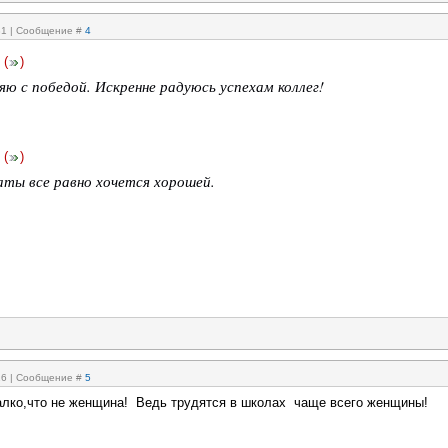
:31 | Сообщение #
4
(
)
яю с победой. Искренне радуюсь успехам коллег!
(
)
аты все равно хочется хорошей.
:16 | Сообщение #
5
алко,что не женщина! Ведь трудятся в школах чаще всего женщины!