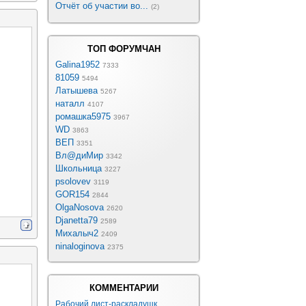
Отчёт об участии во...
(2)
ТОП ФОРУМЧАН
Galina1952
7333
81059
5494
Латышева
5267
наталл
4107
ромашка5975
3967
WD
3863
ВЕП
3351
Вл@диМир
3342
Школьница
3227
psolovev
3119
GOR154
2844
OlgaNosova
2620
Djanetta79
2589
Михалыч2
2409
ninaloginova
2375
КОММЕНТАРИИ
Рабочий лист-раскладушк...