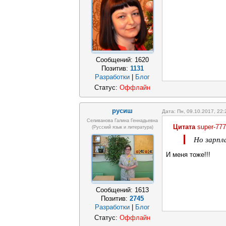
Сообщений:
1620
Позитив:
1131
Разработки
|
Блог
Статус:
Оффлайн
русиш
Дата: Пн, 09.10.2017, 22
Селиванова Галина Геннадьевна
Цитата
super-777
(русский язык и литература)
Но зарпл
И меня тоже!!!
Сообщений:
1613
Позитив:
2745
Разработки
|
Блог
Статус:
Оффлайн