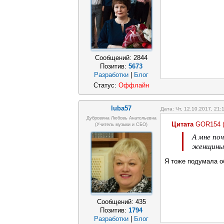
Сообщений:
2844
Позитив:
5673
Разработки
|
Блог
Статус:
Оффлайн
luba57
Дата: Чт, 12.10.2017, 21
Дубровина Любовь Анатольевна
Цитата
GOR154
(учитель музыки и СБО)
А мне по
женщины
Я тоже подумала об
Сообщений:
435
Позитив:
1794
Разработки
|
Блог