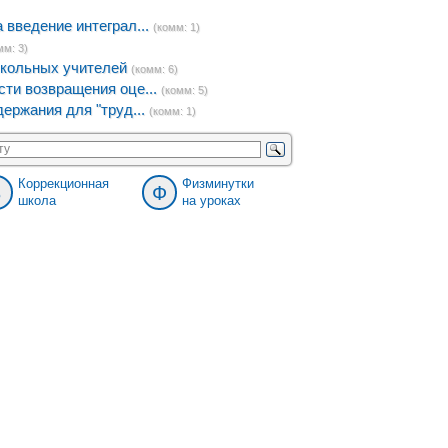
введение интеграл...
(комм: 1)
мм: 3)
кольных учителей
(комм: 6)
ти возвращения оце...
(комм: 5)
ержания для "труд...
(комм: 1)
Коррекционная
Физминутки
8
Ф
школа
на уроках