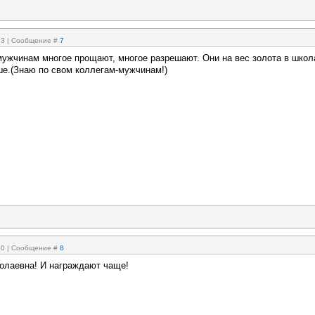
:13 | Сообщение #
7
ужчинам многое прощают, многое разрешают. Они на вес золота в школ
ше.(Знаю по свом коллегам-мужчинам!)
:50 | Сообщение #
8
олаевна! И награждают чаще!