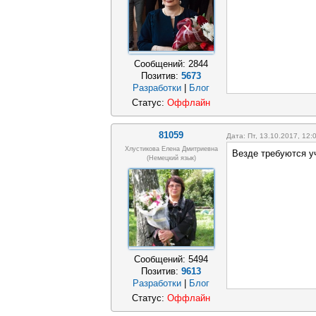
Сообщений:
2844
Позитив:
5673
Разработки
|
Блог
Статус:
Оффлайн
81059
Дата: Пт, 13.10.2017, 12
Хлустикова Елена Дмитриевна
Везде требуются уч
(немецкий язык)
Сообщений:
5494
Позитив:
9613
Разработки
|
Блог
Статус:
Оффлайн