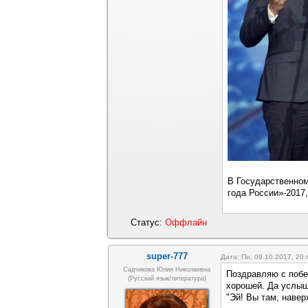
В Государственном
года России»-2017
Статус:
Оффлайн
super-777
Дата: Пн, 09.10.2017, 20
Садчикова Юлия Николаевна
Поздравляю с побе
(русский язык/литература)
хорошей. Да услыш
"Эй! Вы там, наверх