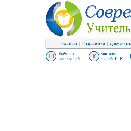
Главная
Разработки
Документ
|
|
Шаблоны
Контроль
Ш
К
презентаций
знаний, ВПР