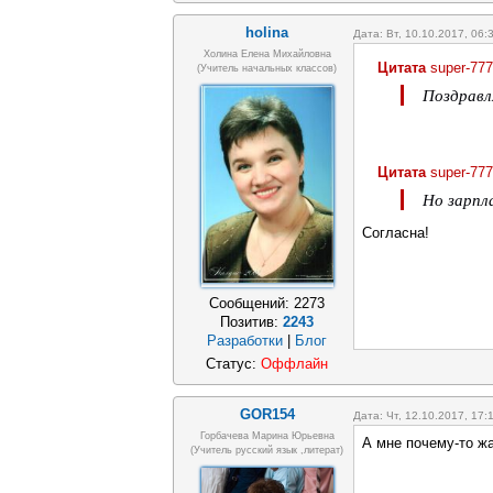
holina
Дата: Вт, 10.10.2017, 06
Холина Елена Михайловна
Цитата
super-777
(учитель начальных классов)
Поздравл
Цитата
super-777
Но зарпл
Согласна!
Сообщений:
2273
Позитив:
2243
Разработки
|
Блог
Статус:
Оффлайн
GOR154
Дата: Чт, 12.10.2017, 17
Горбачева Марина Юрьевна
А мне почему-то ж
(учитель русский язык ,литерат)