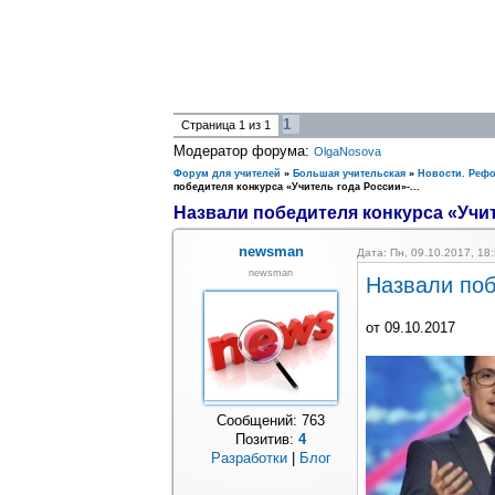
1
Страница
1
из
1
Модератор форума:
OlgaNosova
Форум для учителей
»
Большая учительская
»
Новости. Реф
победителя конкурса «Учитель года России»-...
Назвали победителя конкурса «Учите
newsman
Дата: Пн, 09.10.2017, 1
newsman
Назвали поб
от 09.10.2017
Сообщений:
763
Позитив:
4
Разработки
|
Блог