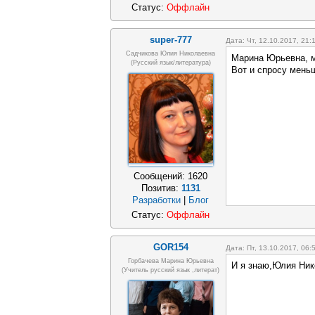
Статус:
Оффлайн
super-777
Дата: Чт, 12.10.2017, 21
Садчикова Юлия Николаевна
Марина Юрьевна, м
(русский язык/литература)
Вот и спросу мень
Сообщений:
1620
Позитив:
1131
Разработки
|
Блог
Статус:
Оффлайн
GOR154
Дата: Пт, 13.10.2017, 06
Горбачева Марина Юрьевна
И я знаю,Юлия Ник
(учитель русский язык ,литерат)