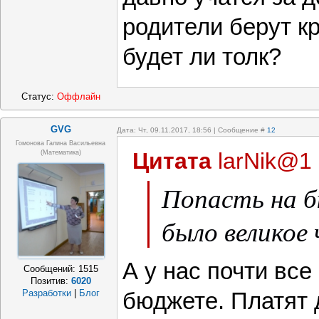
родители берут кр
будет ли толк?
Статус:
Оффлайн
GVG
Дата: Чт, 09.11.2017, 18:56 | Сообщение #
12
Гомонова Галина Васильевна
Цитата
larNik@1
(математика)
Попасть на 
было великое 
А у нас почти все
Сообщений:
1515
Позитив:
6020
Разработки
|
Блог
бюджете. Платят 