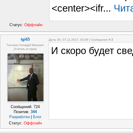
<center><ifr...
Чита
Статус:
Оффлайн
tgi65
Дата: Вт, 07.11.2017, 03:39 | Сообщение #
2
Танченко Геннадий Иванович
И скоро будет све
(учитель истории)
Сообщений:
724
Позитив:
344
Разработки
|
Блог
Статус:
Оффлайн