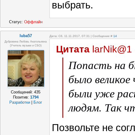
выбрать.
Статус:
Оффлайн
luba57
Дата: Сб, 11.11.2017, 07:31 | Сообщение #
14
Дубровина Любовь Анатольевна
Цитата
larNik@1
(учитель музыки и СБО)
Попасть на 
было великое 
были уже ра
Сообщений:
435
Позитив:
1794
людям. Так ч
Разработки
|
Блог
удивляться. 
Позвольте не согл