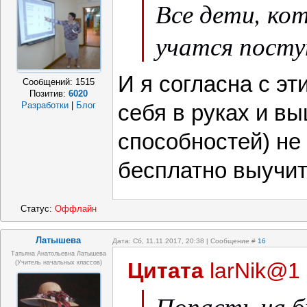
Все дети, ко
учатся посту
И я согласна с эт
Сообщений:
1515
Позитив:
6020
Разработки
|
Блог
себя в руках и в
способностей) не 
бесплатно выучит
Статус:
Оффлайн
Латышева
Дата: Сб, 11.11.2017, 20:38 | Сообщение #
16
Татьяна Анатольевна Латышева
Цитата
larNik@1
(учитель начальных классов)
Попасть на 