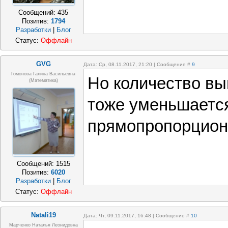
Сообщений:
435
Позитив:
1794
Разработки
|
Блог
Статус:
Оффлайн
GVG
Дата: Ср, 08.11.2017, 21:20 | Сообщение #
9
Гомонова Галина Васильевна
Но количество вы
(математика)
тоже уменьшается
прямопропорцион
Сообщений:
1515
Позитив:
6020
Разработки
|
Блог
Статус:
Оффлайн
Natali19
Дата: Чт, 09.11.2017, 16:48 | Сообщение #
10
Марченко Наталья Леонидовна