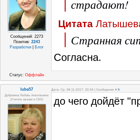
страдают!
Цитата
Латышев
Странная си
Сообщений:
2273
Позитив:
2243
Разработки
|
Блог
Согласна.
Статус:
Оффлайн
luba57
Дата: Ср, 08.11.2017, 20:34 | Сообщение #
8
Дубровина Любовь Анатольевна
до чего дойдёт "п
(учитель музыки и СБО)