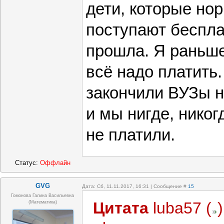
учатся за ден
дети, которые но
поступают беспла
прошла. Я раньше
всё надо платить.
закончили ВУЗы 
и мы нигде, никогд
не платили.
Статус:
Оффлайн
GVG
Дата: Сб, 11.11.2017, 16:31 | Сообщение #
15
Гомонова Галина Васильевна
Цитата
luba57
(
)
(математика)