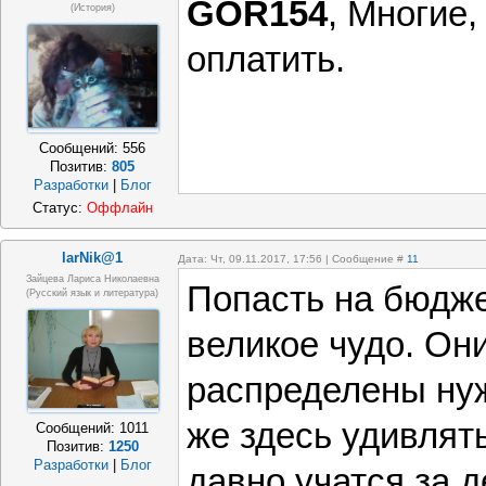
GOR154
, Многие,
(история)
оплатить.
Сообщений:
556
Позитив:
805
Разработки
|
Блог
Статус:
Оффлайн
larNik@1
Дата: Чт, 09.11.2017, 17:56 | Сообщение #
11
Зайцева Лариса Николаевна
Попасть на бюдж
(Русский язык и литература)
великое чудо. Он
распределены ну
же здесь удивлят
Сообщений:
1011
Позитив:
1250
Разработки
|
Блог
давно учатся за д