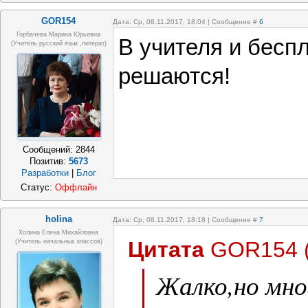
GOR154
Дата: Ср, 08.11.2017, 18:04 | Сообщение #
6
Горбачева Марина Юрьевна
В учителя и бесп
(учитель русский язык ,литерат)
решаются!
Сообщений:
2844
Позитив:
5673
Разработки
|
Блог
Статус:
Оффлайн
holina
Дата: Ср, 08.11.2017, 18:18 | Сообщение #
7
Холина Елена Михайловна
Цитата
GOR154
(учитель начальных классов)
Жалко,но мно