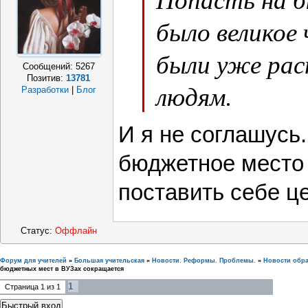
было великое 
были уже ра
Сообщений:
5267
Позитив:
13781
людям.
Разработки
|
Блог
И я не соглашусь
бюджетное место 
поставить себе ц
Статус:
Оффлайн
Форум для учителей
»
Большая учительская
»
Новости. Реформы. Проблемы.
»
Новости обр
бюджетных мест в ВУЗах сокращается
1
Страница
1
из
1