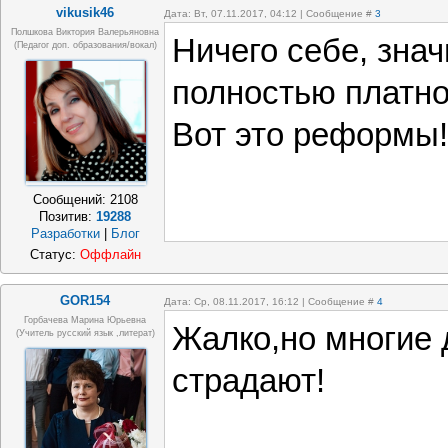
vikusik46
Дата: Вт, 07.11.2017, 04:12 | Сообщение #
3
Полшкова Виктория Валерьяновна
Ничего себе, знач
(педагог доп. образования/вокал)
полностью платно
Вот это реформы!
Сообщений:
2108
Позитив:
19288
Разработки
|
Блог
Статус:
Оффлайн
GOR154
Дата: Ср, 08.11.2017, 16:12 | Сообщение #
4
Горбачева Марина Юрьевна
Жалко,но многие д
(учитель русский язык ,литерат)
страдают!