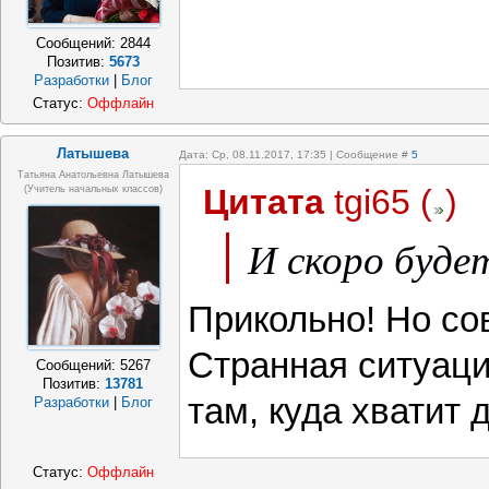
Сообщений:
2844
Позитив:
5673
Разработки
|
Блог
Статус:
Оффлайн
Латышева
Дата: Ср, 08.11.2017, 17:35 | Сообщение #
5
Татьяна Анатольевна Латышева
Цитата
tgi65
(
)
(учитель начальных классов)
И скоро будет
Прикольно! Но со
Странная ситуаци
Сообщений:
5267
Позитив:
13781
там, куда хватит д
Разработки
|
Блог
Статус:
Оффлайн