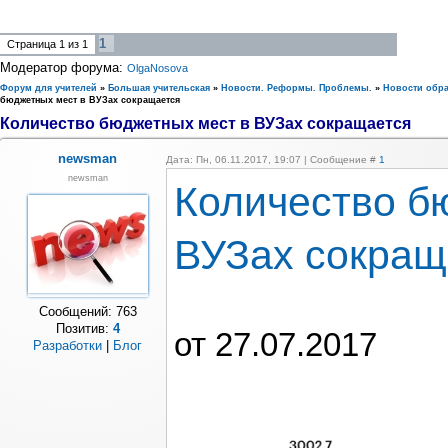
1
Страница
1
из
1
Модератор форума:
OlgaNosova
Форум для учителей
»
Большая учительская
»
Новости. Реформы. Проблемы.
»
Новости обр
бюджетных мест в ВУЗах сокращается
Количество бюджетных мест в ВУЗах сокращается
newsman
Дата: Пн, 06.11.2017, 19:07 | Сообщение #
1
newsman
Количество б
ВУЗах сокращ
Сообщений:
763
Позитив:
4
от 27.07.2017
Разработки
|
Блог