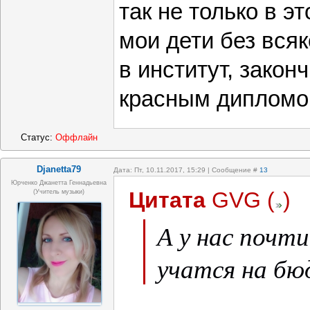
так не только в эт
мои дети без всяк
в институт, закон
красным дипломом
Статус:
Оффлайн
Djanetta79
Дата: Пт, 10.11.2017, 15:29 | Сообщение #
13
Юрченко Джанетта Геннадьевна
Цитата
GVG
(
)
(Учитель музыки)
А у нас почти
учатся на б