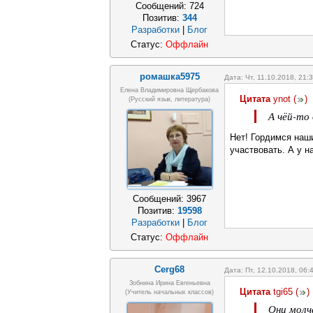
Сообщений:
724
Позитив:
344
Разработки
|
Блог
Статус:
Оффлайн
ромашка5975
Дата: Чт, 11.10.2018, 21
Елена Владимировна Щербакова
Цитата
ynot
(
)
(русский язык, литература)
А чёй-то
Нет! Гордимся наш
участвовать. А у н
Сообщений:
3967
Позитив:
19598
Разработки
|
Блог
Статус:
Оффлайн
Cerg68
Дата: Пт, 12.10.2018, 06
Зобнина Ирина Евгеньевна
Цитата
tgi65
(
)
(учитель начальных классов)
Они молч