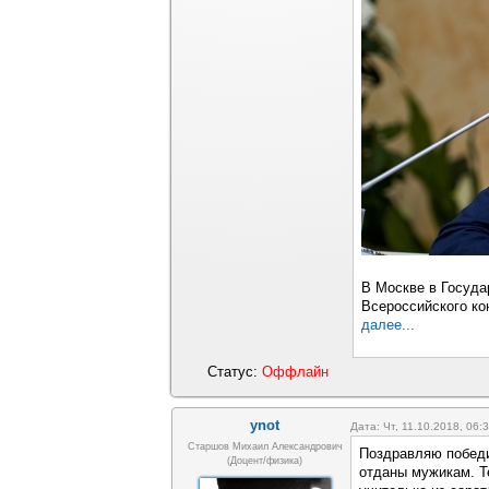
В Москве в Госуд
Всероссийского ко
далее...
Статус:
Оффлайн
ynot
Дата: Чт, 11.10.2018, 06
Старшов Михаил Александрович
Поздравляю победи
(доцент/физика)
отданы мужикам. Т