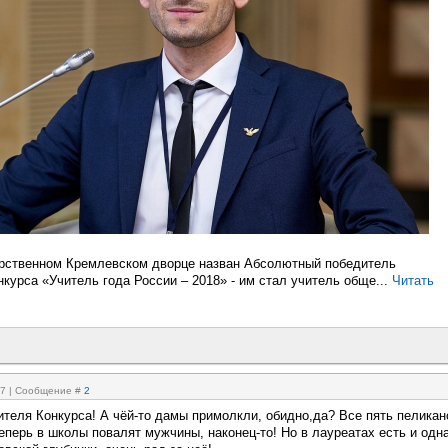
арственном Кремлевском дворце назван Абсолютный победитель
нкурса «Учитель года России – 2018» - им стал учитель обще...
Читать
:37 | Сообщение #
2
теля Конкурса! А чёй-то дамы примолкли, обидно,да? Все пять пеликан
еперь в школы повалят мужчины, наконец-то! Но в лауреатах есть и одн