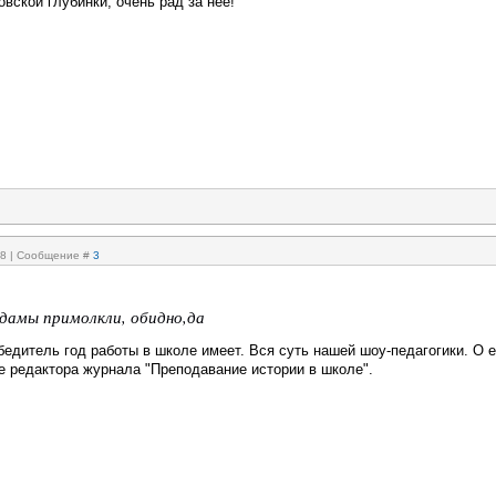
овской глубинки, очень рад за неё!
:58 | Сообщение #
3
 дамы примолкли, обидно,да
обедитель год работы в школе имеет. Вся суть нашей шоу-педагогики. О е
е редактора журнала "Преподавание истории в школе".