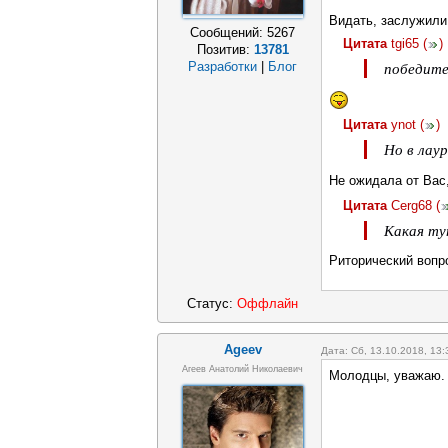
Видать, заслужили
Сообщений:
5267
Цитата
tgi65
(
)
Позитив:
13781
победите
Разработки
|
Блог
Цитата
ynot
(
)
Но в лаур
Не ожидала от Вас
Цитата
Cerg68
(
Какая ту
Риторический вопр
Статус:
Оффлайн
Ageev
Дата: Сб, 13.10.2018, 13
Агеев Анатолий Николаевич
Молодцы, уважаю. 