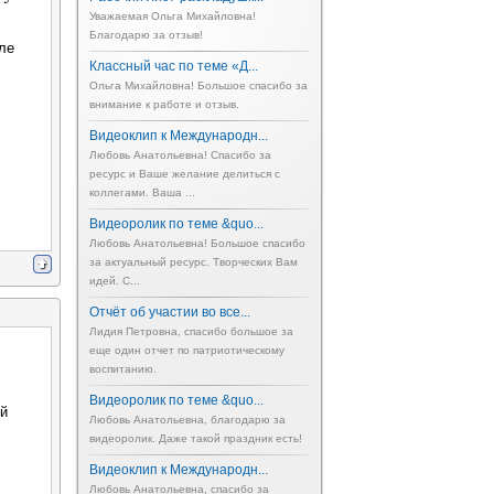
Уважаемая Ольга Михайловна!
Благодарю за отзыв!
ле
Классный час по теме «Д...
Ольга Михайловна! Большое спасибо за
внимание к работе и отзыв.
Видеоклип к Международн...
Любовь Анатольевна! Спасибо за
ресурс и Ваше желание делиться с
коллегами. Ваша ...
Видеоролик по теме &quo...
Любовь Анатольевна! Большое спасибо
за актуальный ресурс. Творческих Вам
идей. С...
Отчёт об участии во все...
Лидия Петровна, спасибо большое за
еще один отчет по патриотическому
воспитанию.
Видеоролик по теме &quo...
ой
Любовь Анатольевна, благодарю за
видеоролик. Даже такой праздник есть!
Видеоклип к Международн...
Любовь Анатольевна, спасибо за