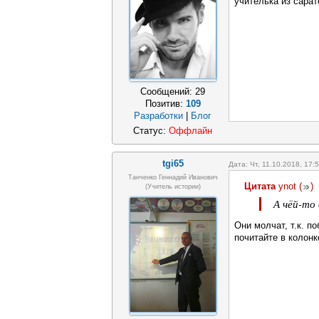
учителька из сарат
Сообщений:
29
Позитив:
109
Разработки
|
Блог
Статус:
Оффлайн
tgi65
Дата: Чт, 11.10.2018, 17
Танченко Геннадий Иванович
Цитата
ynot
(
)
(учитель истории)
А чёй-то
Они молчат, т.к. п
почитайте в колонк