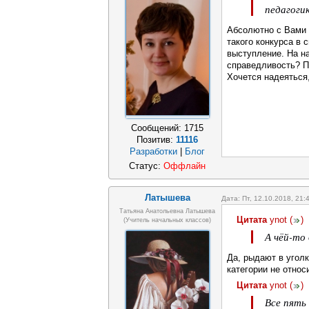
педагогик
Абсолютно с Вами 
такого конкурса в
выступление. На н
справедливость? П
Хочется надеяться,
Сообщений:
1715
Позитив:
11116
Разработки
|
Блог
Статус:
Оффлайн
Латышева
Дата: Пт, 12.10.2018, 21
Татьяна Анатольевна Латышева
Цитата
ynot
(
)
(учитель начальных классов)
А чёй-то
Да, рыдают в уголк
категории не относи
Цитата
ynot
(
)
Все пять