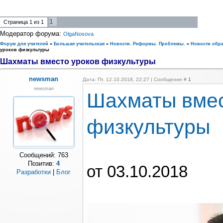
1
Страница
1
из
1
Модератор форума:
OlgaNosova
Форум для учителей
»
Большая учительская
»
Новости. Реформы. Проблемы.
»
Новости обр
уроков физкультуры
Шахматы вместо уроков физкультуры
newsman
Дата: Пт, 12.10.2018, 22:27 | Сообщение #
1
newsman
Шахматы вмес
физкультуры
Сообщений:
763
Позитив:
4
от 03.10.2018
Разработки
|
Блог