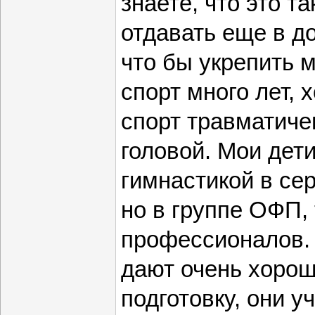
знаете, что это та
упражнения н
отдавать еще в д
что бы укрепить 
спорт много лет, х
спорт травматиче
головой. Мои дет
гимнастикой в се
но в группе ОФП, 
профессионалов. 
дают очень хоро
подготовку, они у