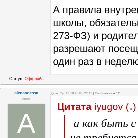
А правила внутре
школы, обязательн
273-ФЗ) и родител
разрешают посещ
один раз в недел
Статус:
Оффлайн
alenaodessa
Дата: Ср, 17.10.2018, 22:11 | Сообщение #
12
Алена
Цитата
iyugov
(
)
A
а как быть с
не требуетс