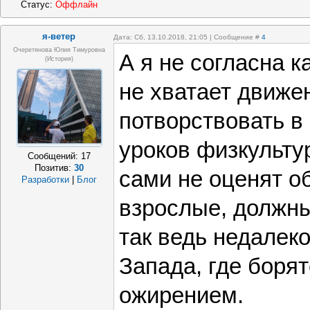
Статус:
Оффлайн
я-ветер
Дата: Сб, 13.10.2018, 21:05 | Сообщение #
4
Очеретянова Юлия Тимуровна
А я не согласна к
(история)
не хватает движе
потворствовать в
уроков физкультур
Сообщений:
17
Позитив:
30
сами не оценят об
Разработки
|
Блог
взрослые, должны
так ведь недалек
Запада, где борят
ожирением.