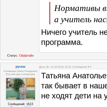
Нормативы в
а учитель на
Ничего учитель не
программа.
Статус:
Оффлайн
русиш
Дата: Вс, 14.10.2018, 22:31 | Сообщение #
7
Селиванова Галина Геннадьевна
Татьяна Анатолье
(русский язык и литература)
так бывает в наш
не ходят дети на 
Сообщений:
1613