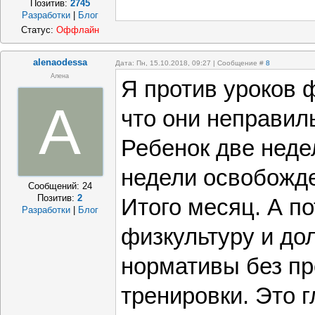
Позитив:
2745
Разработки
|
Блог
Статус:
Оффлайн
alenaodessa
Дата: Пн, 15.10.2018, 09:27 | Сообщение #
8
Алена
Я против уроков 
A
что они неправил
Ребенок две неде
недели освобожде
Сообщений:
24
Позитив:
2
Итого месяц. А п
Разработки
|
Блог
физкультуру и дол
нормативы без п
тренировки. Это г