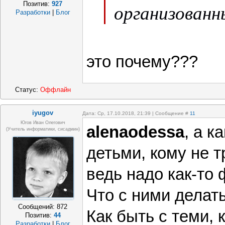
Позитив:
927
организованн
Разработки
|
Блог
это почему???
Статус:
Оффлайн
iyugov
Дата: Ср, 17.10.2018, 21:39 | Сообщение #
11
Югов Иван Олегович
alenaodessa
, а к
(Учитель информатики, сисадмин)
детьми, кому не 
ведь надо как-то 
Что с ними делат
Сообщений:
872
Как быть с теми, 
Позитив:
44
Разработки
|
Блог