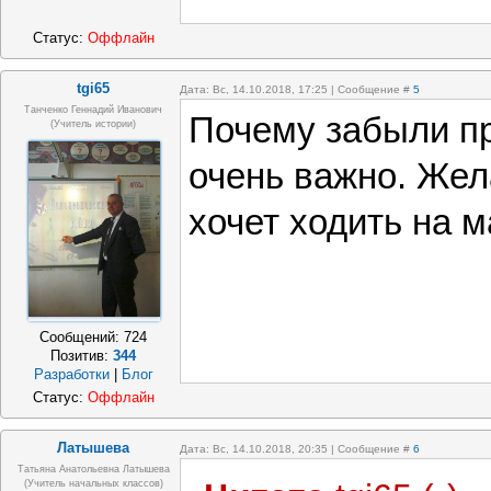
Статус:
Оффлайн
tgi65
Дата: Вс, 14.10.2018, 17:25 | Сообщение #
5
Танченко Геннадий Иванович
Почему забыли п
(учитель истории)
очень важно. Жел
хочет ходить на м
Сообщений:
724
Позитив:
344
Разработки
|
Блог
Статус:
Оффлайн
Латышева
Дата: Вс, 14.10.2018, 20:35 | Сообщение #
6
Татьяна Анатольевна Латышева
(учитель начальных классов)