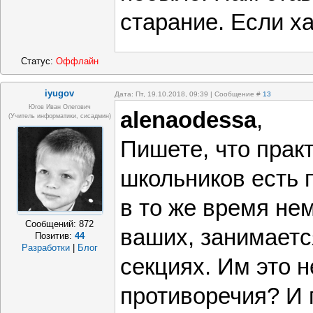
старание. Если ха
Статус:
Оффлайн
iyugov
Дата: Пт, 19.10.2018, 09:39 | Сообщение #
13
Югов Иван Олегович
alenaodessa
,
(Учитель информатики, сисадмин)
Пишете, что практ
школьников есть 
в то же время не
Сообщений:
872
ваших, занимаетс
Позитив:
44
Разработки
|
Блог
секциях. Им это н
противоречия? И 