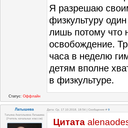
Я разрешаю своим
физкультуру один 
лишь потому что 
освобождение. Тр
часа в неделю ги
детям вполне хва
в физкультуре.
Статус:
Оффлайн
Латышева
Дата: Ср, 17.10.2018, 18:54 | Сообщение #
9
Татьяна Анатольевна Латышева
Цитата
alenaode
(учитель начальных классов)