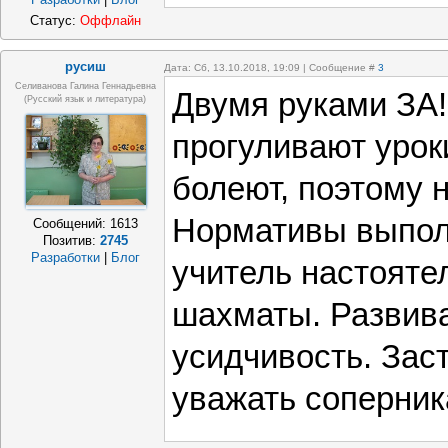
Статус:
Оффлайн
русиш
Дата: Сб, 13.10.2018, 19:09 | Сообщение #
3
Селиванова Галина Геннадьевна
Двумя руками ЗА!
(русский язык и литература)
прогуливают урок
болеют, поэтому н
Нормативы выполн
Сообщений:
1613
Позитив:
2745
Разработки
|
Блог
учитель настояте
шахматы. Развива
усидчивость. Зас
уважать соперник