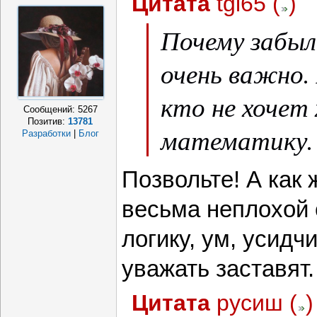
Цитата
tgi65
(
)
Почему забыл
очень важно.
кто не хочет
Сообщений:
5267
Позитив:
13781
математику.
Разработки
|
Блог
Позвольте! А как 
весьма неплохой 
логику, ум, усидч
уважать заставят
Цитата
русиш
(
)