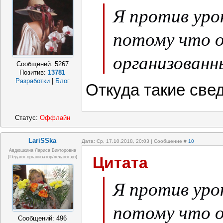
Я против уро
потому что о
организованн
Сообщений:
5267
Позитив:
13781
Разработки
|
Блог
Откуда такие све
Статус:
Оффлайн
LariSSka
Дата: Ср, 17.10.2018, 20:03 | Сообщение #
10
Авдюшкина Лариса Викторовна
Цитата
(Педагог-организатор/педагог до)
Я против уро
потому что о
Сообщений:
496