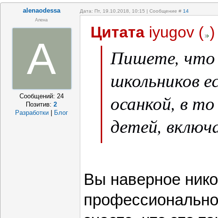
alenaodessa
Дата: Пт, 19.10.2018, 10:15 | Сообщение #
14
Алена
Цитата
iyugov
(
)
A
Пишете, что 
школьников е
осанкой, в то
Сообщений:
24
Позитив:
2
Разработки
|
Блог
детей, включ
занимается в
секциях. Им 
Вы наверное нико
ли тут проти
профессионально 
10-11 лет по