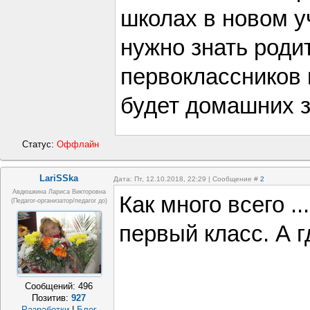
школах в новом у
нужно знать родит
первоклассников
будет домашних з
Статус:
Оффлайн
LariSSka
Дата: Пт, 12.10.2018, 22:29 | Сообщение #
2
Авдюшкина Лариса Викторовна
Как много всего .
(Педагог-организатор/педагог до)
первый класс. А 
Сообщений:
496
Позитив:
927
Разработки
|
Блог