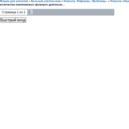
Форум для учителей
»
Большая учительская
»
Новости. Реформы. Проблемы.
»
Новости обр
количества внеплановых проверок деятельно...
1
Страница
1
из
1