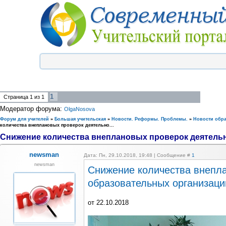
1
Страница
1
из
1
Модератор форума:
OlgaNosova
Форум для учителей
»
Большая учительская
»
Новости. Реформы. Проблемы.
»
Новости обр
количества внеплановых проверок деятельно...
Снижение количества внеплановых проверок деятельно
newsman
Дата: Пн, 29.10.2018, 19:48 | Сообщение #
1
newsman
Снижение количества внепл
образовательных организаци
от 22.10.2018