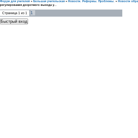
Форум для учителей
»
Большая учительская
»
Новости. Реформы. Проблемы.
»
Новости обр
регулирования досрочного выхода у...
1
Страница
1
из
1