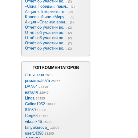
Отчёт об участии во...
(2)
«Окна Победы»: памя...
(2)
Акция «Покормите пт...
(2)
Классный час «Миру ...
(2)
Акция «Спасибо врач...
(2)
Отчёт об участии во...
(2)
Отчёт об участии во...
(2)
Отчёт об участии во...
(2)
Отчёт об участии во...
(2)
Отчёт об участии во...
(2)
ТОП КОММЕНТАТОРОВ
Латышева
26130
ромашка5975
25856
DAN64
23518
наталл
22640
Linda
20485
Galina1952
18893
81059
18580
Cerg68
16197
vikusik46
15020
tanyakurova_
13997
user14398
13205