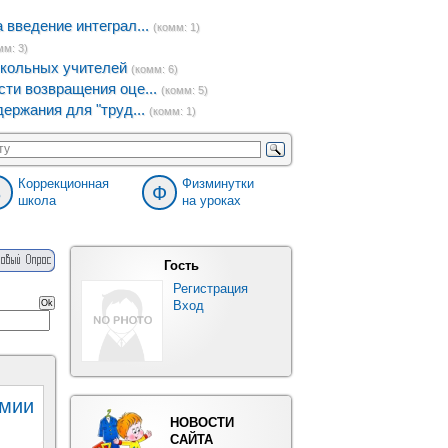
введение интеграл...
(комм: 1)
мм: 3)
кольных учителей
(комм: 6)
ти возвращения оце...
(комм: 5)
ержания для "труд...
(комм: 1)
Коррекционная
Физминутки
8
Ф
школа
на уроках
Гость
Регистрация
Вход
имии
НОВОСТИ
САЙТА