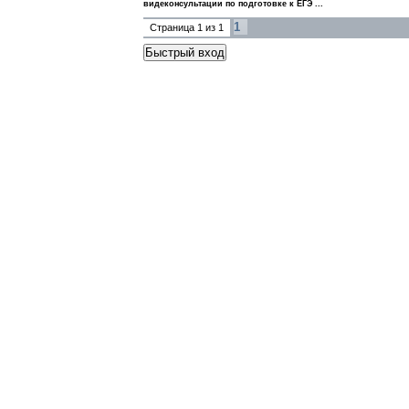
видеконсультации по подготовке к ЕГЭ ...
1
Страница
1
из
1