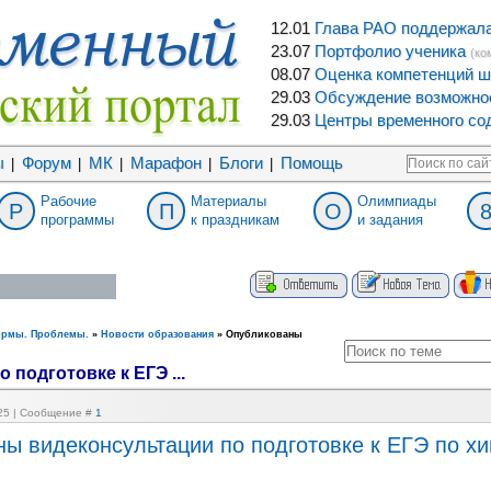
12.01
Глава РАО поддержала 
23.07
Портфолио ученика
(ко
08.07
Оценка компетенций ш
29.03
Обсуждение возможнос
29.03
Центры временного сод
ы
Форум
МК
Марафон
Блоги
Помощь
|
|
|
|
|
Рабочие
Материалы
Олимпиады
Р
П
О
программы
к праздникам
и задания
ормы. Проблемы.
»
Новости образования
»
Опубликованы
подготовке к ЕГЭ ...
:25 | Сообщение #
1
ы видеконсультации по подготовке к ЕГЭ по х