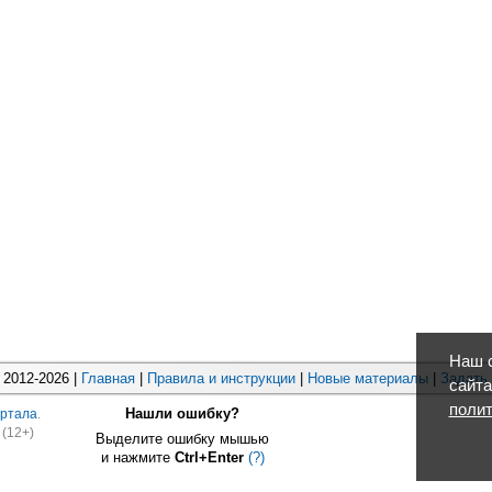
Наш с
2012-2026 |
Главная
|
Правила и инструкции
|
Новые материалы
|
Задать
сайта
полит
Нашли ошибку?
ртала
.
(12+)
Выделите ошибку мышью
и нажмите
Ctrl+Enter
(?)