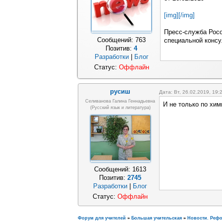
[img][/img]
Пресс-служба Росо
Сообщений:
763
специальной консу
Позитив:
4
Разработки
|
Блог
Статус:
Оффлайн
русиш
Дата: Вт, 26.02.2019, 19
Селиванова Галина Геннадьевна
И не только по хим
(русский язык и литература)
Сообщений:
1613
Позитив:
2745
Разработки
|
Блог
Статус:
Оффлайн
Форум для учителей
»
Большая учительская
»
Новости. Реф