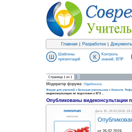
Главная
Разработки
Документ
|
|
Шаблоны
Контроль
Ш
К
презентаций
знаний, ВПР
1
Страница
1
из
1
Модератор форума:
OlgaNosova
Форум для учителей
»
Большая учительская
»
Новости. Реф
видеконсультации по подготовке к ЕГЭ ...
Опубликованы видеконсультации по 
newsman
Дата: Вт, 26.02.2019, 19
newsman
Опубликован
от 26.02.2019