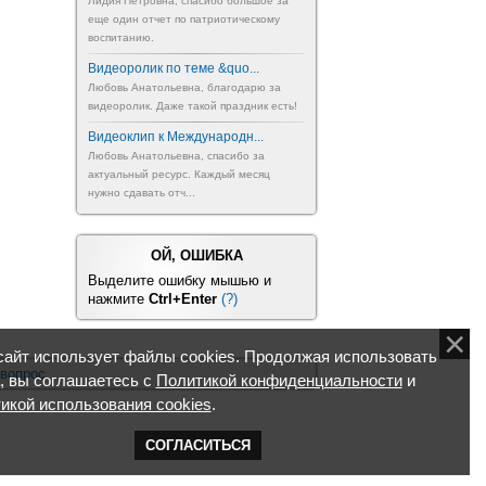
Лидия Петровна, спасибо большое за
еще один отчет по патриотическому
воспитанию.
Видеоролик по теме &quo...
Любовь Анатольевна, благодарю за
видеоролик. Даже такой праздник есть!
Видеоклип к Международн...
Любовь Анатольевна, спасибо за
актуальный ресурс. Каждый месяц
нужно сдавать отч...
ОЙ, ОШИБКА
Выделите ошибку мышью и
нажмите
Ctrl+Enter
(?)
айт использует файлы cookies. Продолжая использовать
 вопрос
, вы соглашаетесь с
Политикой конфиденциальности
и
икой использования cookies
.
СОГЛАСИТЬСЯ