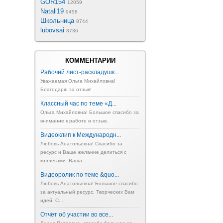
GOR154
12059
Natali19
9458
Школьница
8744
lubovsai
8736
КОММЕНТАРИИ
Рабочий лист-раскладушк...
Уважаемая Ольга Михайловна!
Благодарю за отзыв!
Классный час по теме «Д...
Ольга Михайловна! Большое спасибо за
внимание к работе и отзыв.
Видеоклип к Международн...
Любовь Анатольевна! Спасибо за
ресурс и Ваше желание делиться с
коллегами. Ваша ...
Видеоролик по теме &quo...
Любовь Анатольевна! Большое спасибо
за актуальный ресурс. Творческих Вам
идей. С...
Отчёт об участии во все...